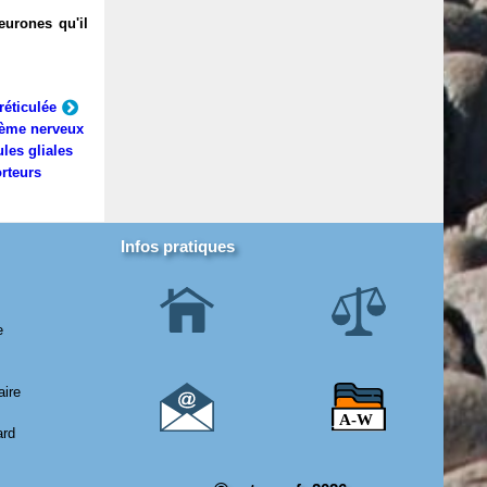
eurones qu'il
réticulée
ème nerveux
ules gliales
rteurs
Infos pratiques
e
aire
ard