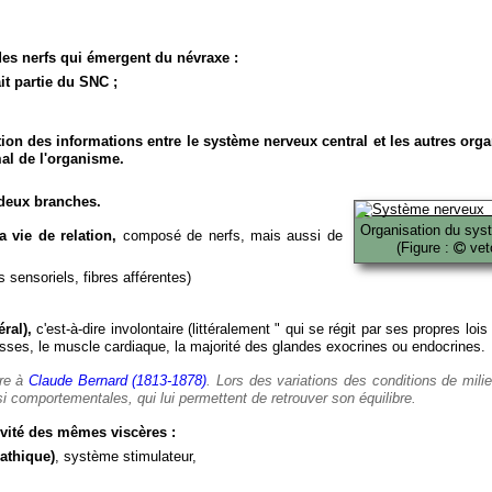
es nerfs qui émergent du névraxe :
it partie du SNC ;
ion des informations entre le système nerveux central et les autres org
al de l'organisme.
deux branches.
Organisation du sys
 vie de relation,
composé de nerfs, mais aussi de
(Figure :
veto
 sensoriels, fibres afférentes)
ral),
c'est-à-dire involontaire (littéralement " qui se régit par ses propres lois
es, le muscle cardiaque, la majorité des glandes exocrines ou endocrines.
ère à
Claude Bernard (1813-1878)
. Lors des variations des conditions de mili
i comportementales, qui lui permettent de retrouver son équilibre.
vité des mêmes viscères :
athique)
, système stimulateur,