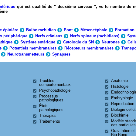
ntérique
qui est qualifié de " deuxième cerveau ", vu le nombre de n
-même
e épinière
Bulbe rachidien
Pont
Mésencéphale
Formation 
x périphérique
Nerfs crâniens
Nerfs spinaux (rachidiens)
Syst
thique
Système entérique
Cytologie du SN
Neurones
Cell
e
Potentiels membranaires
Récepteurs membranaires
Transpo
Neurotransmetteurs
Synapses
Troubles
Anatomie
comportementaux
Histologie
Psychopathologie
Endocrinologi
Processus
Embryologie
pathologiques
Reproduction
États
Biologie cellul
pathologiques
Biochimie
Thérapies
Modèle stand
Traitements
des particules
Gravitation et
Big Bang