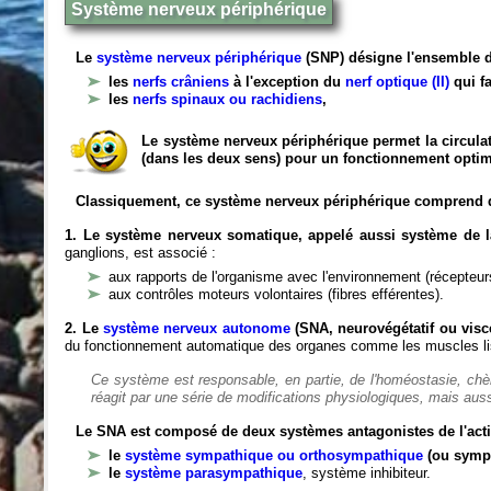
Système nerveux périphérique
Le
système nerveux périphérique
(SNP) désigne l'ensemble d
les
nerfs crâniens
à l'exception du
nerf optique (II)
qui fa
les
nerfs spinaux ou rachidiens
,
Le système nerveux périphérique permet la circulat
(dans les deux sens) pour un fonctionnement optim
Classiquement, ce système nerveux périphérique comprend 
1. Le système nerveux somatique, appelé aussi système de la
ganglions, est associé :
aux rapports de l'organisme avec l'environnement (récepteurs
aux contrôles moteurs volontaires (fibres efférentes).
2. Le
système nerveux autonome
(SNA, neurovégétatif ou viscé
du fonctionnement automatique des organes comme les muscles liss
Ce système est responsable, en partie, de l'homéostasie, ch
réagit par une série de modifications physiologiques, mais auss
Le SNA est composé de deux systèmes antagonistes de l'acti
le
système sympathique ou orthosympathique
(ou symp
le
système parasympathique
, système inhibiteur.