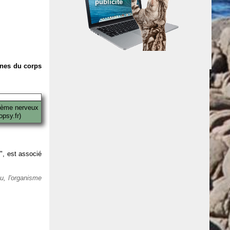
publicité
anes du corps
tème nerveux
psy.fr)
 ", est associé
eu, l'organisme