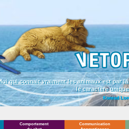
lui qui connait vraiment les animaux est par
le caractère uniqu
Konrad Lor
Comportement
Communication