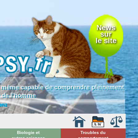
News
sur
le site
 là même capable de comprendre pleinement
e de l'homme
enz
Biologie et
Troubles du