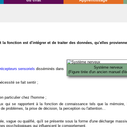
du chat
Apprentissage
la fonction est d'intégrer et de traiter des données, qu'elles provien
Système nerveux
récepteurs sensoriels
disséminés dans
(Figure tirée d'un ancien manuel d'é
écessité se fait sentir ;
en particulier chez l'homme ;
x qui se rapportent à la fonction de connaissance tels que la mémoire, l
on de problèmes, la prise de décision, la perception ou l'attention…
able, vague ou qualifié, qu'il se présente sous la forme d'une décharge massi
mes psychologiques qui influencent le comportement.