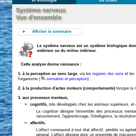
et éthologie
du chien
Système nerveux
Vue d'ensemble
► Afficher le sommaire
Le système nerveux est un système biologique dont 
extérieur ou du milieu intérieur.
Cette analyse donne naissance :
1. à la perception au sens large
, via les
organes des sens
et les
l'organisme (
sensation et perception
) ;
2. à la production d'actes moteurs (comportements)
lorsque la n
3. aux processus mentaux,
cognitifs,
très développés chez les animaux supérieurs, et 
La cognition désigne l'ensemble des processus mentau
raisonnement, l'apprentissage, l'intelligence, la résoluti
affectifs.
L'affect correspond à tout état affectif, pénible ou agré
général. L'affect désigne donc un ensemble de mécanis