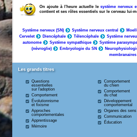
On ajoute à l'heure actuelle le
système nerveux e
contient et ses rôles essentiels sur le cerveau lui
Système nerveux (SN)
Système nerveux central
Moell
Cervelet
Diencéphale
Télencéphale
Système nerveu
autonome
Système sympathique
Système parasympa
(névroglie)
Embryologie du SN
Neurophysiologi
membranaires
Les grands titres
Questions
Comportement
essentielles
du chien
sur l'adoption
Comportement
Comportement
du chat
Évolutionnisme
Développement
et fixisme
comportemental
Approches
Organes des sens
comportementales
Communication
Apprentissage
Éducation
Mémoire