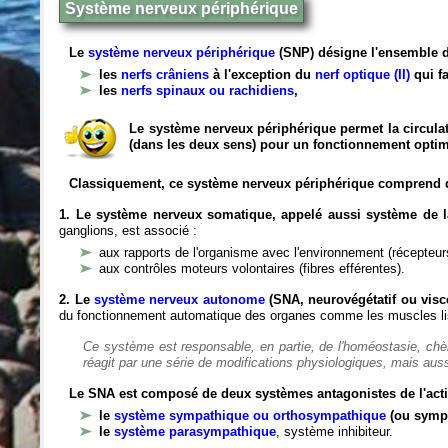
Système nerveux périphérique
Le
système nerveux périphérique
(SNP) désigne l'ensemble d
les
nerfs crâniens
à l'exception du
nerf optique (II)
qui fa
les
nerfs spinaux ou rachidiens
,
Le système nerveux périphérique permet la circulat
(dans les deux sens) pour un fonctionnement optim
Classiquement, ce système nerveux périphérique comprend 
1. Le système nerveux somatique, appelé aussi système de la
ganglions, est associé :
aux rapports de l'organisme avec l'environnement (récepteurs
aux contrôles moteurs volontaires (fibres efférentes).
2. Le
système nerveux autonome
(SNA, neurovégétatif ou viscé
du fonctionnement automatique des organes comme les muscles liss
Ce système est responsable, en partie, de l'homéostasie, ch
réagit par une série de modifications physiologiques, mais auss
Le SNA est composé de deux systèmes antagonistes de l'acti
le
système sympathique ou orthosympathique
(ou symp
le
système parasympathique
, système inhibiteur.