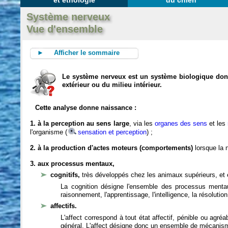
et éthologie
du chien
Système nerveux
Vue d'ensemble
► Afficher le sommaire
Le système nerveux est un système biologique dont 
extérieur ou du milieu intérieur.
Cette analyse donne naissance :
1. à la perception au sens large
, via les
organes des sens
et les
l'organisme (
sensation et perception
) ;
2. à la production d'actes moteurs (comportements)
lorsque la n
3. aux processus mentaux,
cognitifs,
très développés chez les animaux supérieurs, et 
La cognition désigne l'ensemble des processus mentau
raisonnement, l'apprentissage, l'intelligence, la résoluti
affectifs.
L'affect correspond à tout état affectif, pénible ou agré
général. L'affect désigne donc un ensemble de mécanis