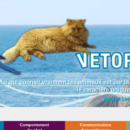
lui qui connait vraiment les animaux est par
le caractère uniqu
Konrad Lor
Comportement
Communication