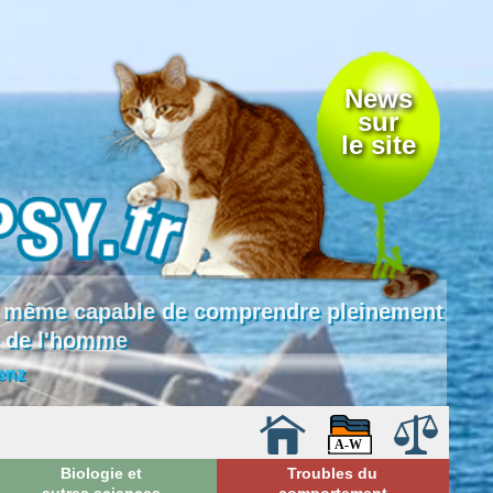
News
sur
le site
 là même capable de comprendre pleinement
e de l'homme
enz
Biologie et
Troubles du