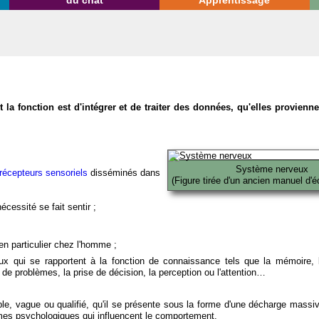
du chat
Apprentissage
la fonction est d'intégrer et de traiter des données, qu'elles provien
Système nerveux
récepteurs sensoriels
disséminés dans
(Figure tirée d'un ancien manuel d'é
écessité se fait sentir ;
en particulier chez l'homme ;
x qui se rapportent à la fonction de connaissance tels que la mémoire, l
on de problèmes, la prise de décision, la perception ou l'attention…
able, vague ou qualifié, qu'il se présente sous la forme d'une décharge massi
mes psychologiques qui influencent le comportement.