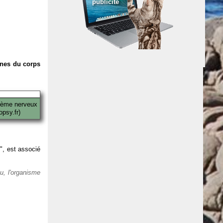
publicité
anes du corps
tème nerveux
psy.fr)
 ", est associé
eu, l'organisme