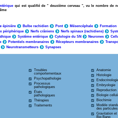
ntérique
qui est qualifié de " deuxième cerveau ", vu le nombre de n
-même
e épinière
Bulbe rachidien
Pont
Mésencéphale
Formation 
x périphérique
Nerfs crâniens
Nerfs spinaux (rachidiens)
Syst
thique
Système entérique
Cytologie du SN
Neurones
Cell
e
Potentiels membranaires
Récepteurs membranaires
Transpo
Neurotransmetteurs
Synapses
Troubles
Anatomie
comportementaux
Histologie
Psychopathologie
Endocrinologi
Processus
Embryologie
pathologiques
Reproduction
États
Biologie cellul
pathologiques
Biochimie
Thérapies
Modèle stand
Traitements
des particules
Gravitation et
Big Bang