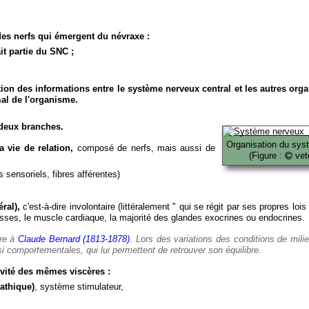
es nerfs qui émergent du névraxe :
it partie du SNC ;
ion des informations entre le système nerveux central et les autres org
al de l'organisme.
deux branches.
Organisation du sys
 vie de relation,
composé de nerfs, mais aussi de
(Figure :
veto
 sensoriels, fibres afférentes)
ral),
c'est-à-dire involontaire (littéralement " qui se régit par ses propres lois
es, le muscle cardiaque, la majorité des glandes exocrines ou endocrines.
ère à
Claude Bernard (1813-1878)
. Lors des variations des conditions de mili
i comportementales, qui lui permettent de retrouver son équilibre.
vité des mêmes viscères :
athique)
, système stimulateur,