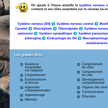
On ajoute à l'heure actuelle le
système nerveux e
contient et ses rôles essentiels sur le cerveau lui
Système nerveux (SN)
Système nerveux central
Moell
Cervelet
Diencéphale
Télencéphale
Système nerveu
autonome
Système sympathique
Système parasympa
(névroglie)
Embryologie du SN
Neurophysiologi
membranaires
Les grands titres
Questions
Comportement
essentielles
du chien
sur l'adoption
Comportement
Comportement
du chat
Évolutionnisme
Développement
et fixisme
comportemental
Approches
Organes des sens
comportementales
Communication
Apprentissage
Éducation
Mémoire