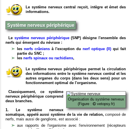
Le système nerveux central reçoit, intègre et émet des
informations.
Système nerveux périphérique
Le
système nerveux périphérique
(SNP) désigne l'ensemble des
nerfs qui émergent du névraxe :
les
nerfs crâniens
à l'exception du
nerf optique (II)
qui fait
partie du SNC ;
les
nerfs spinaux ou rachidiens
,
Le système nerveux périphérique permet la circulation
des informations entre le système nerveux central et les
autres organes du corps (dans les deux sens) pour un
fonctionnement optimal de l'organisme.
Classiquement, ce système
nerveux périphérique comprend
Organisation du système nerveux
deux branches.
(Figure :
vetopsy.fr)
1. Le système nerveux
somatique, appelé aussi système de la vie de relation,
composé de
nerfs, mais aussi de ganglions, est associé :
aux rapports de l'organisme avec l'environnement (récepteurs