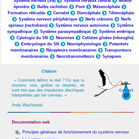
Système nerveux (SN)
Système nerveux central
Moelle
épinière
Bulbe rachidien
Pont
Mésencéphale
Formation réticulée
Cervelet
Diencéphale
Télencéphale
Système nerveux périphérique
Nerfs crâniens
Nerfs
spinaux (rachidiens)
Système nerveux autonome
Système
sympathique
Système parasympathique
Système entérique
Cytologie du SN
Neurones
Cellules gliales (névroglie)
Embryologie du SN
Neurophysiologie
Potentiels
membranaires
Récepteurs membranaires
Transporteurs
membranaires
Neurotransmetteurs
Synapses
Citation
« Comment définir le réel ? Ce que tu
ressens, vois, goûtes ou respires, ne
sont rien que des impulsions électriques
Contact
interprétées par ton cerveau. »
Andy Wachowski
Documentation web
Principes généraux de fonctionnement du système nerveux