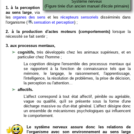
Système nerveux
(Figure tirée d'un ancien manuel d'école primaire)
1. à la perception
au sens large
, via
les
organes des sens
et les
récepteurs sensoriels
disséminés dans
l'organisme (
sensation et perception
) ;
2. à la production d'actes moteurs (comportements)
lorsque la
nécessité se fait sentir ;
3. aux processus mentaux,
cognitifs,
très développés chez les animaux supérieurs, et en
particulier chez l'homme ;
La cognition désigne l'ensemble des processus mentaux qui
se rapportent à la fonction de connaissance tels que la
mémoire, le langage, le raisonnement, l'apprentissage,
l'intelligence, la résolution de problèmes, la prise de décision,
la perception ou l'attention…
affectifs.
L'affect correspond à tout état affectif, pénible ou agréable,
vague ou qualifié, qu'il se présente sous la forme d'une
décharge massive ou d'un état général. L'affect désigne donc
un ensemble de mécanismes psychologiques qui influencent
le comportement.
Le système nerveux assure donc les relations de
l'organisme avec son environnement au sens large