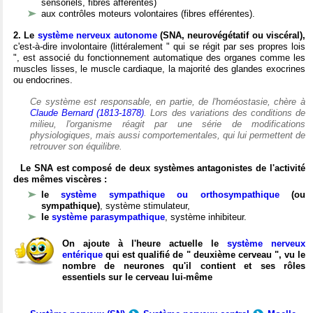
sensoriels, fibres afférentes)
aux contrôles moteurs volontaires (fibres efférentes).
2. Le
système nerveux autonome
(SNA, neurovégétatif ou viscéral),
c'est-à-dire involontaire (littéralement " qui se régit par ses propres lois
", est associé du fonctionnement automatique des organes comme les
muscles lisses, le muscle cardiaque, la majorité des glandes exocrines
ou endocrines.
Ce système est responsable, en partie, de l'homéostasie, chère à
Claude Bernard (1813-1878)
. Lors des variations des conditions de
milieu, l'organisme réagit par une série de modifications
physiologiques, mais aussi comportementales, qui lui permettent de
retrouver son équilibre.
Le SNA est composé de deux systèmes antagonistes de l'activité
des mêmes viscères :
le
système sympathique ou orthosympathique
(ou
sympathique)
, système stimulateur,
le
système parasympathique
, système inhibiteur.
On ajoute à l'heure actuelle le
système nerveux
entérique
qui est qualifié de " deuxième cerveau ", vu le
nombre de neurones qu'il contient et ses rôles
essentiels sur le cerveau lui-même