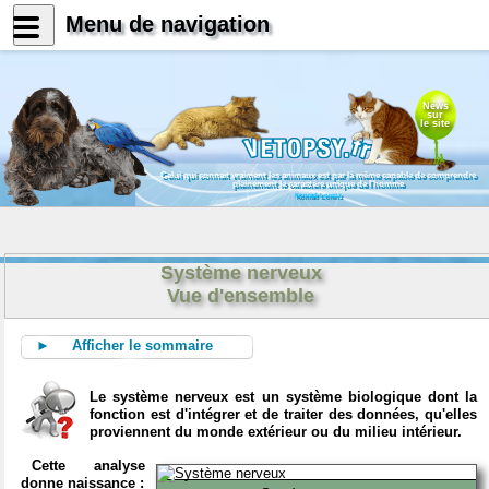
Menu de navigation
News
sur
le site
Celui qui connait vraiment les animaux est par là même capable de comprendre
pleinement le caractère unique de l'homme
Konrad Lorenz
Système nerveux
Vue d'ensemble
► Afficher le sommaire
Le système nerveux est un système biologique dont la
fonction est d'intégrer et de traiter des données, qu'elles
proviennent du monde extérieur ou du milieu intérieur.
Cette analyse
donne naissance :