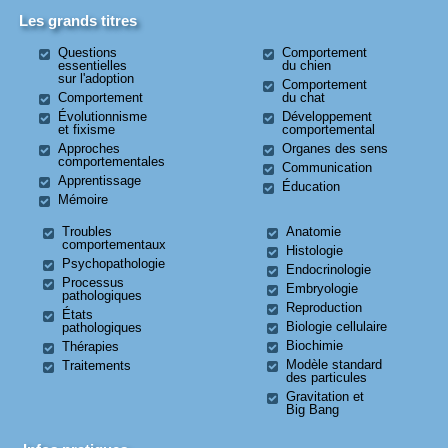
Les grands titres
Questions
Comportement
essentielles
du chien
sur l'adoption
Comportement
Comportement
du chat
Évolutionnisme
Développement
et fixisme
comportemental
Approches
Organes des sens
comportementales
Communication
Apprentissage
Éducation
Mémoire
Troubles
Anatomie
comportementaux
Histologie
Psychopathologie
Endocrinologie
Processus
Embryologie
pathologiques
Reproduction
États
Biologie cellulaire
pathologiques
Biochimie
Thérapies
Modèle standard
Traitements
des particules
Gravitation et
Big Bang