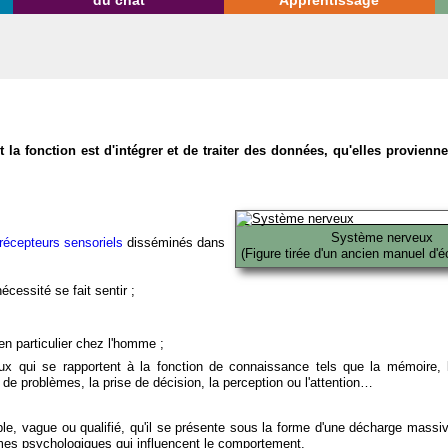
du chat
Apprentissage
la fonction est d'intégrer et de traiter des données, qu'elles provien
Système nerveux
récepteurs sensoriels
disséminés dans
(Figure tirée d'un ancien manuel d'é
écessité se fait sentir ;
en particulier chez l'homme ;
x qui se rapportent à la fonction de connaissance tels que la mémoire, l
on de problèmes, la prise de décision, la perception ou l'attention…
able, vague ou qualifié, qu'il se présente sous la forme d'une décharge massi
mes psychologiques qui influencent le comportement.