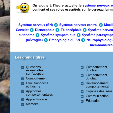
On ajoute à l'heure actuelle le
système nerveux e
contient et ses rôles essentiels sur le cerveau lui
Système nerveux (SN)
Système nerveux central
Moell
Cervelet
Diencéphale
Télencéphale
Système nerveu
autonome
Système sympathique
Système parasympa
(névroglie)
Embryologie du SN
Neurophysiologi
membranaires
Les grands titres
Questions
Comportement
essentielles
du chien
sur l'adoption
Comportement
Comportement
du chat
Évolutionnisme
Développement
et fixisme
comportemental
Approches
Organes des sens
comportementales
Communication
Apprentissage
Éducation
Mémoire