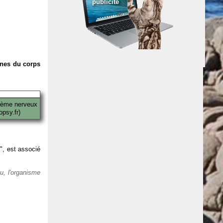
publicité
anes du corps
tème nerveux
psy.fr)
 ", est associé
eu, l'organisme