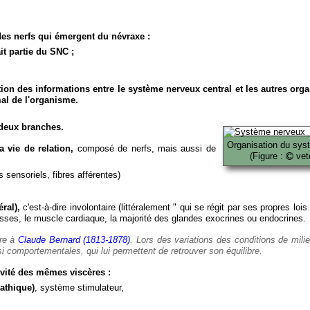
es nerfs qui émergent du névraxe :
it partie du SNC ;
ion des informations entre le système nerveux central et les autres org
al de l'organisme.
deux branches.
Organisation du sys
 vie de relation,
composé de nerfs, mais aussi de
(Figure :
veto
 sensoriels, fibres afférentes)
ral),
c'est-à-dire involontaire (littéralement " qui se régit par ses propres lois
es, le muscle cardiaque, la majorité des glandes exocrines ou endocrines.
ère à
Claude Bernard (1813-1878)
. Lors des variations des conditions de mili
i comportementales, qui lui permettent de retrouver son équilibre.
vité des mêmes viscères :
athique)
, système stimulateur,