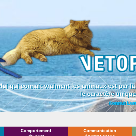
lui qui connait vraiment les animaux est par
le caractère uniqu
Konrad Lor
Comportement
Communication