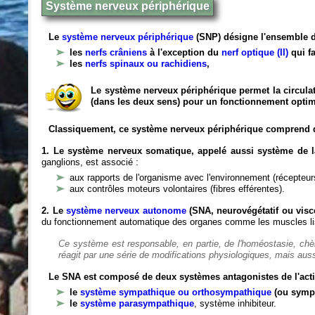
Système nerveux périphérique
Le
système nerveux périphérique
(SNP) désigne l'ensemble d
les
nerfs crâniens
à l'exception du
nerf optique (II)
qui fa
les
nerfs spinaux ou rachidiens
,
Le système nerveux périphérique permet la circulat
(dans les deux sens) pour un fonctionnement optim
Classiquement, ce système nerveux périphérique comprend 
1. Le système nerveux somatique, appelé aussi système de la
ganglions, est associé :
aux rapports de l'organisme avec l'environnement (récepteurs
aux contrôles moteurs volontaires (fibres efférentes).
2. Le
système nerveux autonome
(SNA, neurovégétatif ou viscé
du fonctionnement automatique des organes comme les muscles liss
Ce système est responsable, en partie, de l'homéostasie, ch
réagit par une série de modifications physiologiques, mais auss
Le SNA est composé de deux systèmes antagonistes de l'acti
le
système sympathique ou orthosympathique
(ou symp
le
système parasympathique
, système inhibiteur.