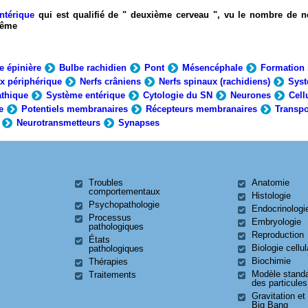
ntérique
qui est qualifié de " deuxième cerveau ", vu le nombre de n
-même
e épinière
Bulbe rachidien
Pont
Mésencéphale
Formation 
x périphérique
Nerfs crâniens
Nerfs spinaux (rachidiens)
Syst
thique
Système entérique
Cytologie du SN
Neurones
Cell
e
Potentiels membranaires
Récepteurs membranaires
Transpo
Neurotransmetteurs
Synapses
Troubles
Anatomie
comportementaux
Histologie
Psychopathologie
Endocrinologi
Processus
Embryologie
pathologiques
Reproduction
États
Biologie cellul
pathologiques
Biochimie
Thérapies
Modèle stand
Traitements
des particules
Gravitation et
Big Bang