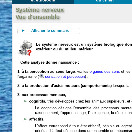
et éthologie
du chien
Système nerveux
Vue d'ensemble
► Afficher le sommaire
Le système nerveux est un système biologique dont 
extérieur ou du milieu intérieur.
Cette analyse donne naissance :
1. à la perception au sens large
, via les
organes des sens
et les
l'organisme (
sensation et perception
) ;
2. à la production d'actes moteurs (comportements)
lorsque la n
3. aux processus mentaux,
cognitifs,
très développés chez les animaux supérieurs, et 
La cognition désigne l'ensemble des processus mentau
raisonnement, l'apprentissage, l'intelligence, la résoluti
affectifs.
L'affect correspond à tout état affectif, pénible ou agré
général. L'affect désigne donc un ensemble de mécanis