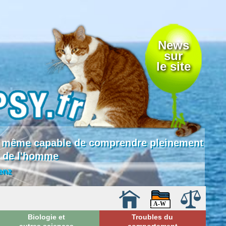
News
sur
le site
 là même capable de comprendre pleinement
e de l'homme
enz
Biologie et
Troubles du