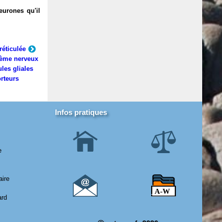
eurones qu'il
réticulée
ème nerveux
ules gliales
rteurs
Infos pratiques
e
aire
ard