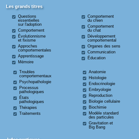
Les grands titres
Questions
Comportement
essentielles
du chien
sur l'adoption
Comportement
Comportement
du chat
Évolutionnisme
Développement
et fixisme
comportemental
Approches
Organes des sens
comportementales
Communication
Apprentissage
Éducation
Mémoire
Troubles
Anatomie
comportementaux
Histologie
Psychopathologie
Endocrinologie
Processus
Embryologie
pathologiques
Reproduction
États
Biologie cellulaire
pathologiques
Biochimie
Thérapies
Modèle standard
Traitements
des particules
Gravitation et
Big Bang