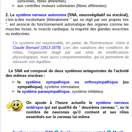
sensoriels, fibres afférentes)
aux contrôles moteurs volontaires (fibres efférentes).
2. Le
système nerveux autonome
(SNA, neurovégétatif ou viscéral),
c'est-à-dire involontaire (littéralement " qui se régit par ses propres lois
", est associé du fonctionnement automatique des organes comme les
muscles lisses, le muscle cardiaque, la majorité des glandes exocrines
ou endocrines.
Ce système est responsable, en partie, de l'homéostasie, chère à
Claude Bernard (1813-1878)
. Lors des variations des conditions de
milieu, l'organisme réagit par une série de modifications
physiologiques, mais aussi comportementales, qui lui permettent de
retrouver son équilibre.
Le SNA est composé de deux systèmes antagonistes de l'activité
des mêmes viscères :
le
système sympathique ou orthosympathique
(ou
sympathique)
, système stimulateur,
le
système parasympathique
, système inhibiteur.
On ajoute à l'heure actuelle le
système nerveux
entérique
qui est qualifié de " deuxième cerveau ", vu le
nombre de neurones qu'il contient et ses rôles
essentiels sur le cerveau lui-même