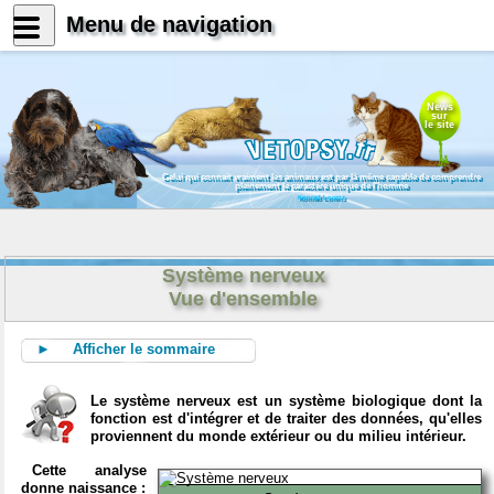
Menu de navigation
News
sur
le site
Celui qui connait vraiment les animaux est par là même capable de comprendre
pleinement le caractère unique de l'homme
Konrad Lorenz
Système nerveux
Vue d'ensemble
► Afficher le sommaire
Le système nerveux est un système biologique dont la
fonction est d'intégrer et de traiter des données, qu'elles
proviennent du monde extérieur ou du milieu intérieur.
Cette analyse
donne naissance :