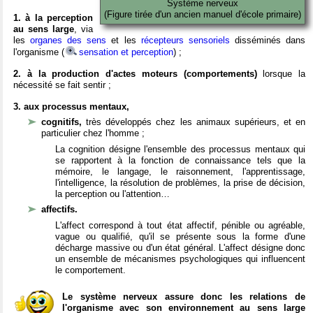
Système nerveux
(Figure tirée d'un ancien manuel d'école primaire)
1. à la perception
au sens large
, via
les
organes des sens
et les
récepteurs sensoriels
disséminés dans
l'organisme (
sensation et perception
) ;
2. à la production d'actes moteurs (comportements)
lorsque la
nécessité se fait sentir ;
3. aux processus mentaux,
cognitifs,
très développés chez les animaux supérieurs, et en
particulier chez l'homme ;
La cognition désigne l'ensemble des processus mentaux qui
se rapportent à la fonction de connaissance tels que la
mémoire, le langage, le raisonnement, l'apprentissage,
l'intelligence, la résolution de problèmes, la prise de décision,
la perception ou l'attention…
affectifs.
L'affect correspond à tout état affectif, pénible ou agréable,
vague ou qualifié, qu'il se présente sous la forme d'une
décharge massive ou d'un état général. L'affect désigne donc
un ensemble de mécanismes psychologiques qui influencent
le comportement.
Le système nerveux assure donc les relations de
l'organisme avec son environnement au sens large