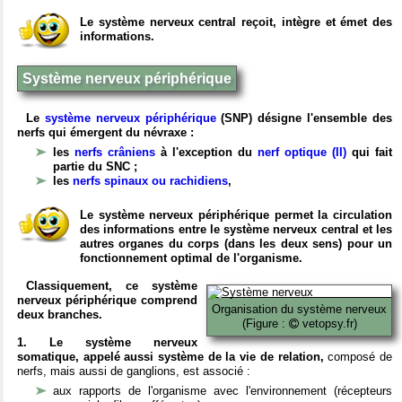
Le système nerveux central reçoit, intègre et émet des
informations.
Système nerveux périphérique
Le
système nerveux périphérique
(SNP) désigne l'ensemble des
nerfs qui émergent du névraxe :
les
nerfs crâniens
à l'exception du
nerf optique (II)
qui fait
partie du SNC ;
les
nerfs spinaux ou rachidiens
,
Le système nerveux périphérique permet la circulation
des informations entre le système nerveux central et les
autres organes du corps (dans les deux sens) pour un
fonctionnement optimal de l'organisme.
Classiquement, ce système
nerveux périphérique comprend
Organisation du système nerveux
deux branches.
(Figure :
vetopsy.fr)
1. Le système nerveux
somatique, appelé aussi système de la vie de relation,
composé de
nerfs, mais aussi de ganglions, est associé :
aux rapports de l'organisme avec l'environnement (récepteurs