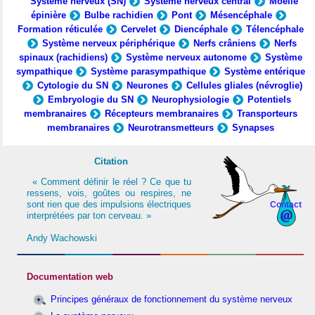
Système nerveux (SN)
Système nerveux central
Moelle
épinière
Bulbe rachidien
Pont
Mésencéphale
Formation réticulée
Cervelet
Diencéphale
Télencéphale
Système nerveux périphérique
Nerfs crâniens
Nerfs
spinaux (rachidiens)
Système nerveux autonome
Système
sympathique
Système parasympathique
Système entérique
Cytologie du SN
Neurones
Cellules gliales (névroglie)
Embryologie du SN
Neurophysiologie
Potentiels
membranaires
Récepteurs membranaires
Transporteurs
membranaires
Neurotransmetteurs
Synapses
Citation
« Comment définir le réel ? Ce que tu
ressens, vois, goûtes ou respires, ne
sont rien que des impulsions électriques
Contact
interprétées par ton cerveau. »
Andy Wachowski
Documentation web
Principes généraux de fonctionnement du système nerveux