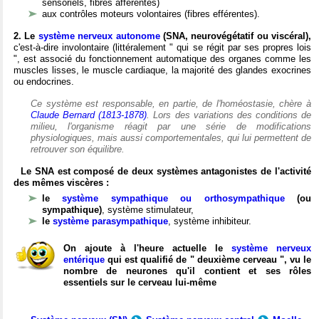
sensoriels, fibres afférentes)
aux contrôles moteurs volontaires (fibres efférentes).
2. Le
système nerveux autonome
(SNA, neurovégétatif ou viscéral),
c'est-à-dire involontaire (littéralement " qui se régit par ses propres lois
", est associé du fonctionnement automatique des organes comme les
muscles lisses, le muscle cardiaque, la majorité des glandes exocrines
ou endocrines.
Ce système est responsable, en partie, de l'homéostasie, chère à
Claude Bernard (1813-1878)
. Lors des variations des conditions de
milieu, l'organisme réagit par une série de modifications
physiologiques, mais aussi comportementales, qui lui permettent de
retrouver son équilibre.
Le SNA est composé de deux systèmes antagonistes de l'activité
des mêmes viscères :
le
système sympathique ou orthosympathique
(ou
sympathique)
, système stimulateur,
le
système parasympathique
, système inhibiteur.
On ajoute à l'heure actuelle le
système nerveux
entérique
qui est qualifié de " deuxième cerveau ", vu le
nombre de neurones qu'il contient et ses rôles
essentiels sur le cerveau lui-même