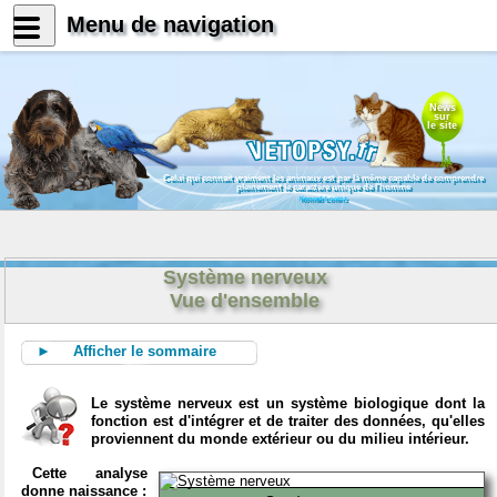
Menu de navigation
News
sur
le site
Celui qui connait vraiment les animaux est par là même capable de comprendre
pleinement le caractère unique de l'homme
Konrad Lorenz
Système nerveux
Vue d'ensemble
► Afficher le sommaire
Le système nerveux est un système biologique dont la
fonction est d'intégrer et de traiter des données, qu'elles
proviennent du monde extérieur ou du milieu intérieur.
Cette analyse
donne naissance :