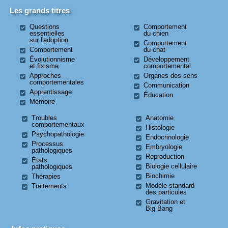
Les grands titres
Questions
Comportement
essentielles
du chien
sur l'adoption
Comportement
Comportement
du chat
Évolutionnisme
Développement
et fixisme
comportemental
Approches
Organes des sens
comportementales
Communication
Apprentissage
Éducation
Mémoire
Troubles
Anatomie
comportementaux
Histologie
Psychopathologie
Endocrinologie
Processus
Embryologie
pathologiques
Reproduction
États
Biologie cellulaire
pathologiques
Biochimie
Thérapies
Modèle standard
Traitements
des particules
Gravitation et
Big Bang