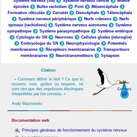
Système nerveux (SN)
Système nerveux central
Moelle
épinière
Bulbe rachidien
Pont
Mésencéphale
Formation réticulée
Cervelet
Diencéphale
Télencéphale
Système nerveux périphérique
Nerfs crâniens
Nerfs
spinaux (rachidiens)
Système nerveux autonome
Système
sympathique
Système parasympathique
Système entérique
Cytologie du SN
Neurones
Cellules gliales (névroglie)
Embryologie du SN
Neurophysiologie
Potentiels
membranaires
Récepteurs membranaires
Transporteurs
membranaires
Neurotransmetteurs
Synapses
Citation
« Comment définir le réel ? Ce que tu
ressens, vois, goûtes ou respires, ne
sont rien que des impulsions électriques
Contact
interprétées par ton cerveau. »
Andy Wachowski
Documentation web
Principes généraux de fonctionnement du système nerveux