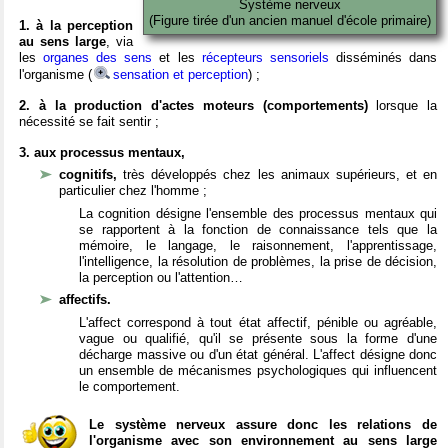
Système nerveux
(Figure tirée d'un ancien manuel d'école primaire)
1. à la perception
au sens large
, via
les
organes des sens
et les
récepteurs sensoriels
disséminés dans
l'organisme (
sensation et perception
) ;
2. à la production d'actes moteurs (comportements)
lorsque la
nécessité se fait sentir ;
3. aux processus mentaux,
cognitifs,
très développés chez les animaux supérieurs, et en
particulier chez l'homme ;
La cognition désigne l'ensemble des processus mentaux qui
se rapportent à la fonction de connaissance tels que la
mémoire, le langage, le raisonnement, l'apprentissage,
l'intelligence, la résolution de problèmes, la prise de décision,
la perception ou l'attention…
affectifs.
L'affect correspond à tout état affectif, pénible ou agréable,
vague ou qualifié, qu'il se présente sous la forme d'une
décharge massive ou d'un état général. L'affect désigne donc
un ensemble de mécanismes psychologiques qui influencent
le comportement.
Le système nerveux assure donc les relations de
l'organisme avec son environnement au sens large