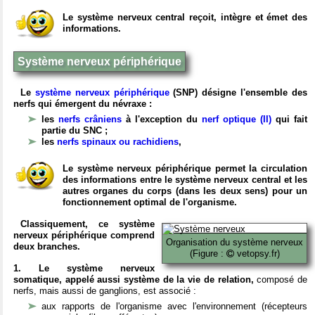
Le système nerveux central reçoit, intègre et émet des
informations.
Système nerveux périphérique
Le
système nerveux périphérique
(SNP) désigne l'ensemble des
nerfs qui émergent du névraxe :
les
nerfs crâniens
à l'exception du
nerf optique (II)
qui fait
partie du SNC ;
les
nerfs spinaux ou rachidiens
,
Le système nerveux périphérique permet la circulation
des informations entre le système nerveux central et les
autres organes du corps (dans les deux sens) pour un
fonctionnement optimal de l'organisme.
Classiquement, ce système
nerveux périphérique comprend
Organisation du système nerveux
deux branches.
(Figure :
vetopsy.fr)
1. Le système nerveux
somatique, appelé aussi système de la vie de relation,
composé de
nerfs, mais aussi de ganglions, est associé :
aux rapports de l'organisme avec l'environnement (récepteurs