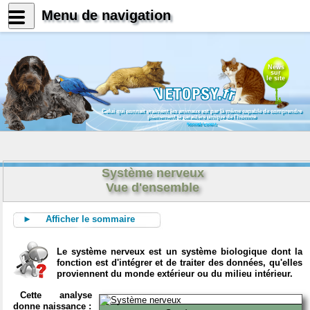
Menu de navigation
News
sur
le site
Celui qui connait vraiment les animaux est par là même capable de comprendre
pleinement le caractère unique de l'homme
Konrad Lorenz
Système nerveux
Vue d'ensemble
► Afficher le sommaire
Le système nerveux est un système biologique dont la
fonction est d'intégrer et de traiter des données, qu'elles
proviennent du monde extérieur ou du milieu intérieur.
Cette analyse
donne naissance :