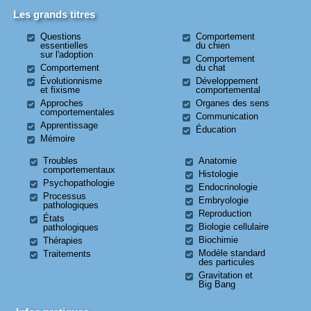
Les grands titres
Questions
Comportement
essentielles
du chien
sur l'adoption
Comportement
Comportement
du chat
Évolutionnisme
Développement
et fixisme
comportemental
Approches
Organes des sens
comportementales
Communication
Apprentissage
Éducation
Mémoire
Troubles
Anatomie
comportementaux
Histologie
Psychopathologie
Endocrinologie
Processus
Embryologie
pathologiques
Reproduction
États
Biologie cellulaire
pathologiques
Biochimie
Thérapies
Modèle standard
Traitements
des particules
Gravitation et
Big Bang