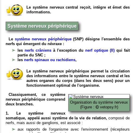
Le système nerveux central reçoit, intègre et émet des
informations.
Système nerveux périphérique
Le
système nerveux périphérique
(SNP) désigne l'ensemble des
nerfs qui émergent du névraxe :
les
nerfs crâniens
à l'exception du
nerf optique (II)
qui fait
partie du SNC ;
les
nerfs spinaux ou rachidiens
,
Le système nerveux périphérique permet la circulation
des informations entre le système nerveux central et les
autres organes du corps (dans les deux sens) pour un
fonctionnement optimal de l'organisme.
Classiquement, ce système
nerveux périphérique comprend
Organisation du système nerveux
deux branches.
(Figure :
vetopsy.fr)
1. Le système nerveux
somatique, appelé aussi système de la vie de relation,
composé de
nerfs, mais aussi de ganglions, est associé :
aux rapports de l'organisme avec l'environnement (récepteurs