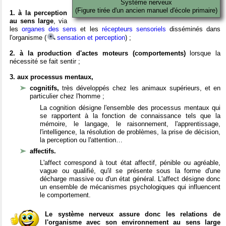
Système nerveux
(Figure tirée d'un ancien manuel d'école primaire)
1. à la perception
au sens large
, via
les
organes des sens
et les
récepteurs sensoriels
disséminés dans
l'organisme (
sensation et perception
) ;
2. à la production d'actes moteurs (comportements)
lorsque la
nécessité se fait sentir ;
3. aux processus mentaux,
cognitifs,
très développés chez les animaux supérieurs, et en
particulier chez l'homme ;
La cognition désigne l'ensemble des processus mentaux qui
se rapportent à la fonction de connaissance tels que la
mémoire, le langage, le raisonnement, l'apprentissage,
l'intelligence, la résolution de problèmes, la prise de décision,
la perception ou l'attention…
affectifs.
L'affect correspond à tout état affectif, pénible ou agréable,
vague ou qualifié, qu'il se présente sous la forme d'une
décharge massive ou d'un état général. L'affect désigne donc
un ensemble de mécanismes psychologiques qui influencent
le comportement.
Le système nerveux assure donc les relations de
l'organisme avec son environnement au sens large