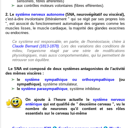
sensoriels, fibres afférentes)
aux contrôles moteurs volontaires (fibres efférentes).
2. Le
système nerveux autonome
(SNA, neurovégétatif ou viscéral),
c'est-à-dire involontaire (littéralement " qui se régit par ses propres lois
", est associé du fonctionnement automatique des organes comme les
muscles lisses, le muscle cardiaque, la majorité des glandes exocrines
ou endocrines.
Ce système est responsable, en partie, de l'homéostasie, chère à
Claude Bernard (1813-1878)
. Lors des variations des conditions de
milieu, l'organisme réagit par une série de modifications
physiologiques, mais aussi comportementales, qui lui permettent de
retrouver son équilibre.
Le SNA est composé de deux systèmes antagonistes de l'activité
des mêmes viscères :
le
système sympathique ou orthosympathique
(ou
sympathique)
, système stimulateur,
le
système parasympathique
, système inhibiteur.
On ajoute à l'heure actuelle le
système nerveux
entérique
qui est qualifié de " deuxième cerveau ", vu le
nombre de neurones qu'il contient et ses rôles
essentiels sur le cerveau lui-même