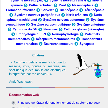
Système nerveux (SN)
Système nerveux central
Moelle
épinière
Bulbe rachidien
Pont
Mésencéphale
Formation réticulée
Cervelet
Diencéphale
Télencéphale
Système nerveux périphérique
Nerfs crâniens
Nerfs
spinaux (rachidiens)
Système nerveux autonome
Système
sympathique
Système parasympathique
Système entérique
Cytologie du SN
Neurones
Cellules gliales (névroglie)
Embryologie du SN
Neurophysiologie
Potentiels
membranaires
Récepteurs membranaires
Transporteurs
membranaires
Neurotransmetteurs
Synapses
Citation
« Comment définir le réel ? Ce que tu
ressens, vois, goûtes ou respires, ne
sont rien que des impulsions électriques
Contact
interprétées par ton cerveau. »
Andy Wachowski
Documentation web
Principes généraux de fonctionnement du système nerveux