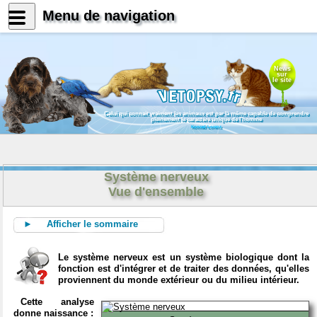
Menu de navigation
News
sur
le site
Celui qui connait vraiment les animaux est par là même capable de comprendre
pleinement le caractère unique de l'homme
Konrad Lorenz
Système nerveux
Vue d'ensemble
► Afficher le sommaire
Le système nerveux est un système biologique dont la
fonction est d'intégrer et de traiter des données, qu'elles
proviennent du monde extérieur ou du milieu intérieur.
Cette analyse
donne naissance :