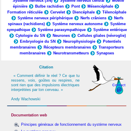
Système nerveux (SN)
Système nerveux central
Moelle
épinière
Bulbe rachidien
Pont
Mésencéphale
Formation réticulée
Cervelet
Diencéphale
Télencéphale
Système nerveux périphérique
Nerfs crâniens
Nerfs
spinaux (rachidiens)
Système nerveux autonome
Système
sympathique
Système parasympathique
Système entérique
Cytologie du SN
Neurones
Cellules gliales (névroglie)
Embryologie du SN
Neurophysiologie
Potentiels
membranaires
Récepteurs membranaires
Transporteurs
membranaires
Neurotransmetteurs
Synapses
Citation
« Comment définir le réel ? Ce que tu
ressens, vois, goûtes ou respires, ne
sont rien que des impulsions électriques
Contact
interprétées par ton cerveau. »
Andy Wachowski
Documentation web
Principes généraux de fonctionnement du système nerveux