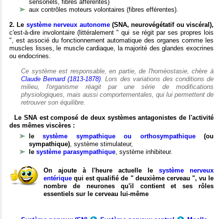
sensoriels, fibres afférentes)
aux contrôles moteurs volontaires (fibres efférentes).
2. Le
système nerveux autonome
(SNA, neurovégétatif ou viscéral),
c'est-à-dire involontaire (littéralement " qui se régit par ses propres lois
", est associé du fonctionnement automatique des organes comme les
muscles lisses, le muscle cardiaque, la majorité des glandes exocrines
ou endocrines.
Ce système est responsable, en partie, de l'homéostasie, chère à
Claude Bernard (1813-1878)
. Lors des variations des conditions de
milieu, l'organisme réagit par une série de modifications
physiologiques, mais aussi comportementales, qui lui permettent de
retrouver son équilibre.
Le SNA est composé de deux systèmes antagonistes de l'activité
des mêmes viscères :
le
système sympathique ou orthosympathique
(ou
sympathique)
, système stimulateur,
le
système parasympathique
, système inhibiteur.
On ajoute à l'heure actuelle le
système nerveux
entérique
qui est qualifié de " deuxième cerveau ", vu le
nombre de neurones qu'il contient et ses rôles
essentiels sur le cerveau lui-même