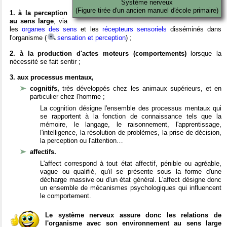
Système nerveux
(Figure tirée d'un ancien manuel d'école primaire)
1. à la perception
au sens large
, via
les
organes des sens
et les
récepteurs sensoriels
disséminés dans
l'organisme (
sensation et perception
) ;
2. à la production d'actes moteurs (comportements)
lorsque la
nécessité se fait sentir ;
3. aux processus mentaux,
cognitifs,
très développés chez les animaux supérieurs, et en
particulier chez l'homme ;
La cognition désigne l'ensemble des processus mentaux qui
se rapportent à la fonction de connaissance tels que la
mémoire, le langage, le raisonnement, l'apprentissage,
l'intelligence, la résolution de problèmes, la prise de décision,
la perception ou l'attention…
affectifs.
L'affect correspond à tout état affectif, pénible ou agréable,
vague ou qualifié, qu'il se présente sous la forme d'une
décharge massive ou d'un état général. L'affect désigne donc
un ensemble de mécanismes psychologiques qui influencent
le comportement.
Le système nerveux assure donc les relations de
l'organisme avec son environnement au sens large