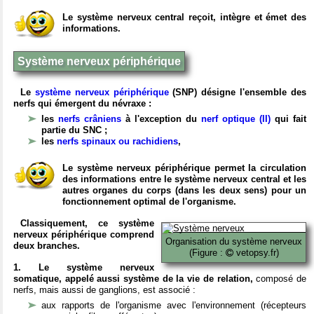
Le système nerveux central reçoit, intègre et émet des
informations.
Système nerveux périphérique
Le
système nerveux périphérique
(SNP) désigne l'ensemble des
nerfs qui émergent du névraxe :
les
nerfs crâniens
à l'exception du
nerf optique (II)
qui fait
partie du SNC ;
les
nerfs spinaux ou rachidiens
,
Le système nerveux périphérique permet la circulation
des informations entre le système nerveux central et les
autres organes du corps (dans les deux sens) pour un
fonctionnement optimal de l'organisme.
Classiquement, ce système
nerveux périphérique comprend
Organisation du système nerveux
deux branches.
(Figure :
vetopsy.fr)
1. Le système nerveux
somatique, appelé aussi système de la vie de relation,
composé de
nerfs, mais aussi de ganglions, est associé :
aux rapports de l'organisme avec l'environnement (récepteurs