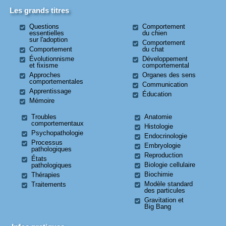
Les grands titres
Questions
Comportement
essentielles
du chien
sur l'adoption
Comportement
Comportement
du chat
Évolutionnisme
Développement
et fixisme
comportemental
Approches
Organes des sens
comportementales
Communication
Apprentissage
Éducation
Mémoire
Troubles
Anatomie
comportementaux
Histologie
Psychopathologie
Endocrinologie
Processus
Embryologie
pathologiques
Reproduction
États
Biologie cellulaire
pathologiques
Biochimie
Thérapies
Modèle standard
Traitements
des particules
Gravitation et
Big Bang