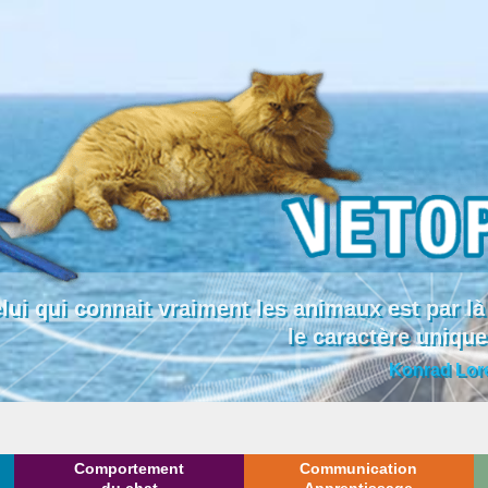
lui qui connait vraiment les animaux est par
le caractère uniqu
Konrad Lor
Comportement
Communication