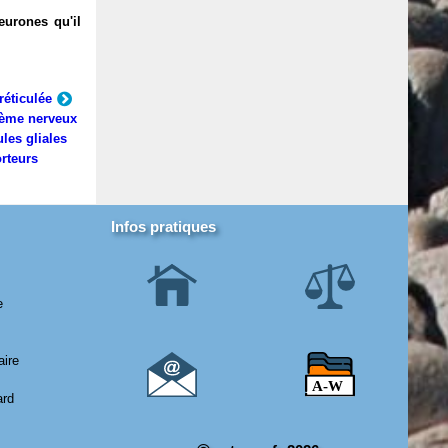
eurones qu'il
réticulée
ème nerveux
ules gliales
rteurs
Infos pratiques
e
aire
ard