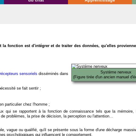
du chat
Apprentissage
la fonction est d'intégrer et de traiter des données, qu'elles provien
Système nerveux
récepteurs sensoriels
disséminés dans
(Figure tirée d'un ancien manuel d'é
écessité se fait sentir ;
en particulier chez l'homme ;
x qui se rapportent à la fonction de connaissance tels que la mémoire, l
on de problèmes, la prise de décision, la perception ou l'attention…
able, vague ou qualifié, qu'il se présente sous la forme d'une décharge massi
mes psychologiques qui influencent le comportement.