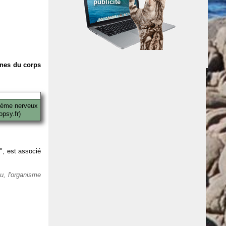
publicité
anes du corps
tème nerveux
psy.fr)
 ", est associé
eu, l'organisme