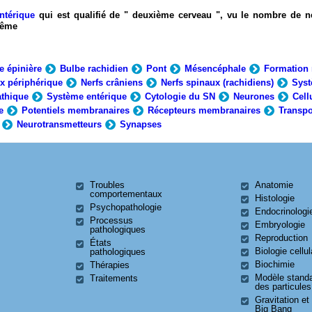
ntérique
qui est qualifié de " deuxième cerveau ", vu le nombre de n
-même
e épinière
Bulbe rachidien
Pont
Mésencéphale
Formation 
x périphérique
Nerfs crâniens
Nerfs spinaux (rachidiens)
Syst
thique
Système entérique
Cytologie du SN
Neurones
Cell
e
Potentiels membranaires
Récepteurs membranaires
Transpo
Neurotransmetteurs
Synapses
Troubles
Anatomie
comportementaux
Histologie
Psychopathologie
Endocrinologi
Processus
Embryologie
pathologiques
Reproduction
États
Biologie cellul
pathologiques
Biochimie
Thérapies
Modèle stand
Traitements
des particules
Gravitation et
Big Bang