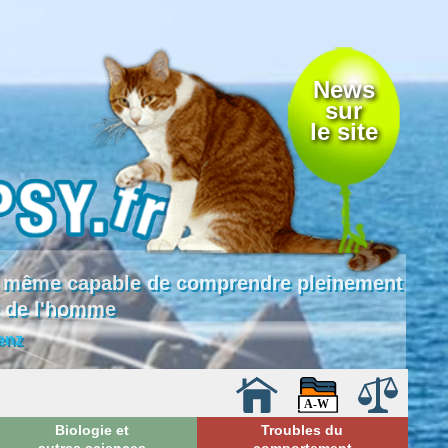
News
sur
le site
 là même capable de comprendre pleinement
e de l'homme
enz
Biologie et
Troubles du