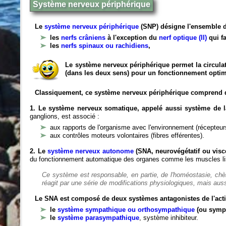
Système nerveux périphérique
Le
système nerveux périphérique
(SNP) désigne l'ensemble d
les
nerfs crâniens
à l'exception du
nerf optique (II)
qui fa
les
nerfs spinaux ou rachidiens
,
Le système nerveux périphérique permet la circulat
(dans les deux sens) pour un fonctionnement optim
Classiquement, ce système nerveux périphérique comprend 
1. Le système nerveux somatique, appelé aussi système de la
ganglions, est associé :
aux rapports de l'organisme avec l'environnement (récepteurs
aux contrôles moteurs volontaires (fibres efférentes).
2. Le
système nerveux autonome
(SNA, neurovégétatif ou viscé
du fonctionnement automatique des organes comme les muscles liss
Ce système est responsable, en partie, de l'homéostasie, ch
réagit par une série de modifications physiologiques, mais auss
Le SNA est composé de deux systèmes antagonistes de l'acti
le
système sympathique ou orthosympathique
(ou symp
le
système parasympathique
, système inhibiteur.