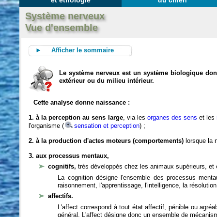
et éthologie
du chien
Système nerveux
Vue d'ensemble
► Afficher le sommaire
Le système nerveux est un système biologique dont 
extérieur ou du milieu intérieur.
Cette analyse donne naissance :
1. à la perception au sens large
, via les
organes des sens
et les
l'organisme (
sensation et perception
) ;
2. à la production d'actes moteurs (comportements)
lorsque la n
3. aux processus mentaux,
cognitifs,
très développés chez les animaux supérieurs, et 
La cognition désigne l'ensemble des processus mentau
raisonnement, l'apprentissage, l'intelligence, la résoluti
affectifs.
L'affect correspond à tout état affectif, pénible ou agré
général. L'affect désigne donc un ensemble de mécanis