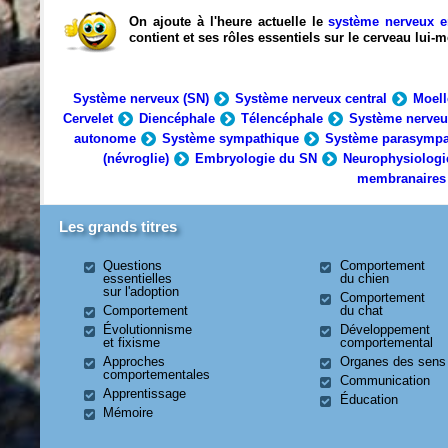
On ajoute à l'heure actuelle le
système nerveux e
contient et ses rôles essentiels sur le cerveau lui
Système nerveux (SN)
Système nerveux central
Moell
Cervelet
Diencéphale
Télencéphale
Système nerveu
autonome
Système sympathique
Système parasympa
(névroglie)
Embryologie du SN
Neurophysiologi
membranaires
Les grands titres
Questions
Comportement
essentielles
du chien
sur l'adoption
Comportement
Comportement
du chat
Évolutionnisme
Développement
et fixisme
comportemental
Approches
Organes des sens
comportementales
Communication
Apprentissage
Éducation
Mémoire