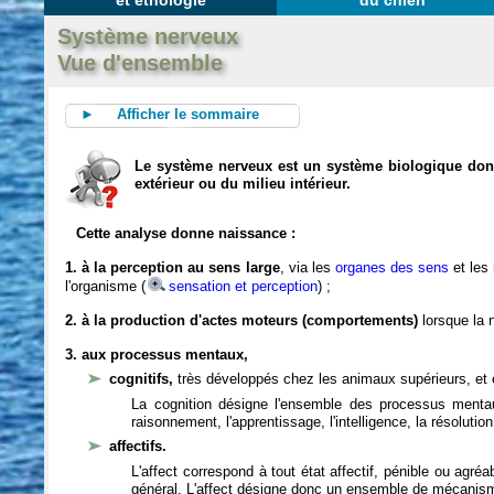
et éthologie
du chien
Système nerveux
Vue d'ensemble
► Afficher le sommaire
Le système nerveux est un système biologique dont 
extérieur ou du milieu intérieur.
Cette analyse donne naissance :
1. à la perception au sens large
, via les
organes des sens
et les
l'organisme (
sensation et perception
) ;
2. à la production d'actes moteurs (comportements)
lorsque la n
3. aux processus mentaux,
cognitifs,
très développés chez les animaux supérieurs, et 
La cognition désigne l'ensemble des processus mentau
raisonnement, l'apprentissage, l'intelligence, la résoluti
affectifs.
L'affect correspond à tout état affectif, pénible ou agré
général. L'affect désigne donc un ensemble de mécanis