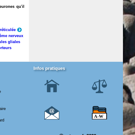
eurones qu'il
réticulée
ème nerveux
ules gliales
rteurs
Infos pratiques
e
aire
ard