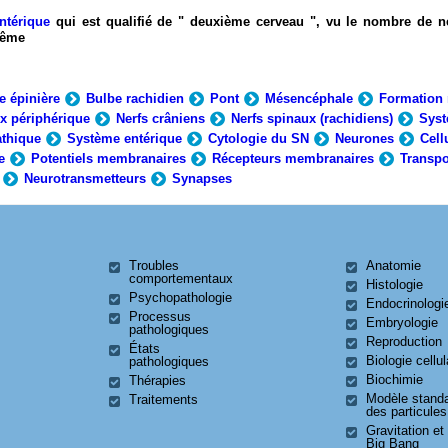
ntérique
qui est qualifié de " deuxième cerveau ", vu le nombre de n
-même
e épinière
Bulbe rachidien
Pont
Mésencéphale
Formation 
x périphérique
Nerfs crâniens
Nerfs spinaux (rachidiens)
Syst
thique
Système entérique
Cytologie du SN
Neurones
Cell
e
Potentiels membranaires
Récepteurs membranaires
Transpo
Neurotransmetteurs
Synapses
Troubles
Anatomie
comportementaux
Histologie
Psychopathologie
Endocrinologi
Processus
Embryologie
pathologiques
Reproduction
États
Biologie cellul
pathologiques
Biochimie
Thérapies
Modèle stand
Traitements
des particules
Gravitation et
Big Bang