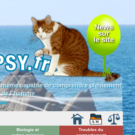
News
sur
le site
 là même capable de comprendre pleinement
e de l'homme
enz
Biologie et
Troubles du