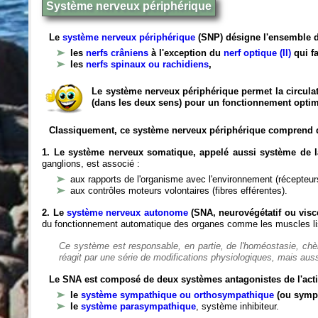
Système nerveux périphérique
Le
système nerveux périphérique
(SNP) désigne l'ensemble d
les
nerfs crâniens
à l'exception du
nerf optique (II)
qui fa
les
nerfs spinaux ou rachidiens
,
Le système nerveux périphérique permet la circulat
(dans les deux sens) pour un fonctionnement optim
Classiquement, ce système nerveux périphérique comprend 
1. Le système nerveux somatique, appelé aussi système de la
ganglions, est associé :
aux rapports de l'organisme avec l'environnement (récepteurs
aux contrôles moteurs volontaires (fibres efférentes).
2. Le
système nerveux autonome
(SNA, neurovégétatif ou viscé
du fonctionnement automatique des organes comme les muscles liss
Ce système est responsable, en partie, de l'homéostasie, ch
réagit par une série de modifications physiologiques, mais auss
Le SNA est composé de deux systèmes antagonistes de l'acti
le
système sympathique ou orthosympathique
(ou symp
le
système parasympathique
, système inhibiteur.