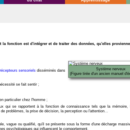
du chat
Apprentissage
la fonction est d'intégrer et de traiter des données, qu'elles provien
Système nerveux
récepteurs sensoriels
disséminés dans
(Figure tirée d'un ancien manuel d'é
écessité se fait sentir ;
en particulier chez l'homme ;
x qui se rapportent à la fonction de connaissance tels que la mémoire, l
on de problèmes, la prise de décision, la perception ou l'attention…
able, vague ou qualifié, qu'il se présente sous la forme d'une décharge massi
mes psychologiques qui influencent le comportement.