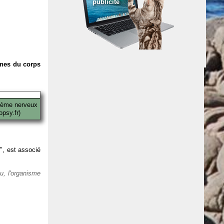
publicité
anes du corps
tème nerveux
psy.fr)
 ", est associé
eu, l'organisme