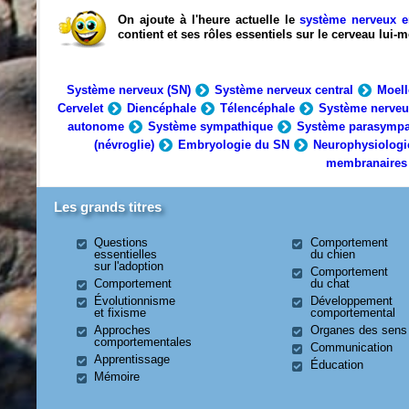
On ajoute à l'heure actuelle le
système nerveux e
contient et ses rôles essentiels sur le cerveau lui
Système nerveux (SN)
Système nerveux central
Moell
Cervelet
Diencéphale
Télencéphale
Système nerveu
autonome
Système sympathique
Système parasympa
(névroglie)
Embryologie du SN
Neurophysiologi
membranaires
Les grands titres
Questions
Comportement
essentielles
du chien
sur l'adoption
Comportement
Comportement
du chat
Évolutionnisme
Développement
et fixisme
comportemental
Approches
Organes des sens
comportementales
Communication
Apprentissage
Éducation
Mémoire