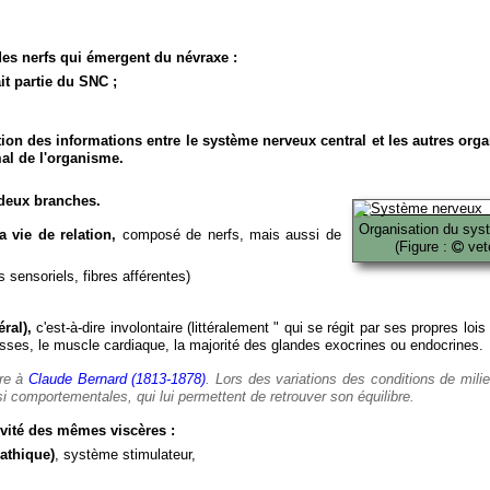
es nerfs qui émergent du névraxe :
it partie du SNC ;
ion des informations entre le système nerveux central et les autres org
al de l'organisme.
deux branches.
Organisation du sys
 vie de relation,
composé de nerfs, mais aussi de
(Figure :
veto
 sensoriels, fibres afférentes)
ral),
c'est-à-dire involontaire (littéralement " qui se régit par ses propres lois
es, le muscle cardiaque, la majorité des glandes exocrines ou endocrines.
ère à
Claude Bernard (1813-1878)
. Lors des variations des conditions de mili
i comportementales, qui lui permettent de retrouver son équilibre.
vité des mêmes viscères :
athique)
, système stimulateur,