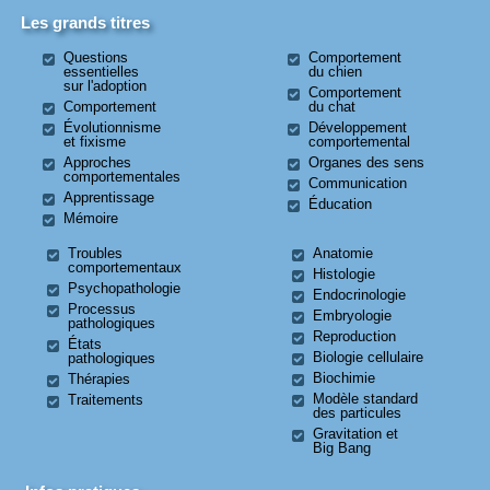
Les grands titres
Questions
Comportement
essentielles
du chien
sur l'adoption
Comportement
Comportement
du chat
Évolutionnisme
Développement
et fixisme
comportemental
Approches
Organes des sens
comportementales
Communication
Apprentissage
Éducation
Mémoire
Troubles
Anatomie
comportementaux
Histologie
Psychopathologie
Endocrinologie
Processus
Embryologie
pathologiques
Reproduction
États
Biologie cellulaire
pathologiques
Biochimie
Thérapies
Modèle standard
Traitements
des particules
Gravitation et
Big Bang