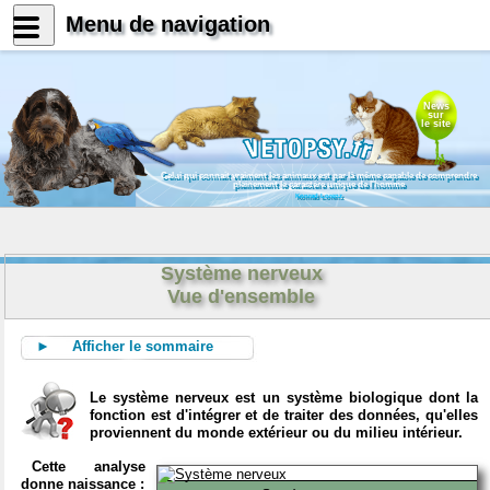
Menu de navigation
News
sur
le site
Celui qui connait vraiment les animaux est par là même capable de comprendre
pleinement le caractère unique de l'homme
Konrad Lorenz
Système nerveux
Vue d'ensemble
► Afficher le sommaire
Le système nerveux est un système biologique dont la
fonction est d'intégrer et de traiter des données, qu'elles
proviennent du monde extérieur ou du milieu intérieur.
Cette analyse
donne naissance :