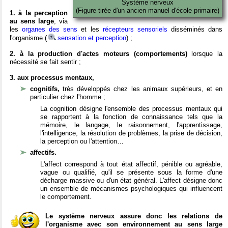
Système nerveux
(Figure tirée d'un ancien manuel d'école primaire)
1. à la perception
au sens large
, via
les
organes des sens
et les
récepteurs sensoriels
disséminés dans
l'organisme (
sensation et perception
) ;
2. à la production d'actes moteurs (comportements)
lorsque la
nécessité se fait sentir ;
3. aux processus mentaux,
cognitifs,
très développés chez les animaux supérieurs, et en
particulier chez l'homme ;
La cognition désigne l'ensemble des processus mentaux qui
se rapportent à la fonction de connaissance tels que la
mémoire, le langage, le raisonnement, l'apprentissage,
l'intelligence, la résolution de problèmes, la prise de décision,
la perception ou l'attention…
affectifs.
L'affect correspond à tout état affectif, pénible ou agréable,
vague ou qualifié, qu'il se présente sous la forme d'une
décharge massive ou d'un état général. L'affect désigne donc
un ensemble de mécanismes psychologiques qui influencent
le comportement.
Le système nerveux assure donc les relations de
l'organisme avec son environnement au sens large