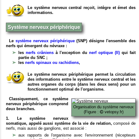
Le système nerveux central reçoit, intègre et émet des
informations.
Système nerveux périphérique
Le
système nerveux périphérique
(SNP) désigne l'ensemble des
nerfs qui émergent du névraxe :
les
nerfs crâniens
à l'exception du
nerf optique (II)
qui fait
partie du SNC ;
les
nerfs spinaux ou rachidiens
,
Le système nerveux périphérique permet la circulation
des informations entre le système nerveux central et les
autres organes du corps (dans les deux sens) pour un
fonctionnement optimal de l'organisme.
Classiquement, ce système
nerveux périphérique comprend
Organisation du système nerveux
deux branches.
(Figure :
vetopsy.fr)
1. Le système nerveux
somatique, appelé aussi système de la vie de relation,
composé de
nerfs, mais aussi de ganglions, est associé :
aux rapports de l'organisme avec l'environnement (récepteurs