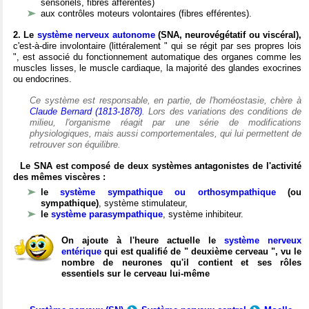
sensoriels, fibres afférentes)
aux contrôles moteurs volontaires (fibres efférentes).
2. Le
système nerveux autonome
(SNA, neurovégétatif ou viscéral),
c'est-à-dire involontaire (littéralement " qui se régit par ses propres lois
", est associé du fonctionnement automatique des organes comme les
muscles lisses, le muscle cardiaque, la majorité des glandes exocrines
ou endocrines.
Ce système est responsable, en partie, de l'homéostasie, chère à
Claude Bernard (1813-1878)
. Lors des variations des conditions de
milieu, l'organisme réagit par une série de modifications
physiologiques, mais aussi comportementales, qui lui permettent de
retrouver son équilibre.
Le SNA est composé de deux systèmes antagonistes de l'activité
des mêmes viscères :
le
système sympathique ou orthosympathique
(ou
sympathique)
, système stimulateur,
le
système parasympathique
, système inhibiteur.
On ajoute à l'heure actuelle le
système nerveux
entérique
qui est qualifié de " deuxième cerveau ", vu le
nombre de neurones qu'il contient et ses rôles
essentiels sur le cerveau lui-même