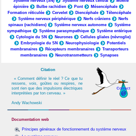
Système nerveux (SN)
Système nerveux central
Moelle
épinière
Bulbe rachidien
Pont
Mésencéphale
Formation réticulée
Cervelet
Diencéphale
Télencéphale
Système nerveux périphérique
Nerfs crâniens
Nerfs
spinaux (rachidiens)
Système nerveux autonome
Système
sympathique
Système parasympathique
Système entérique
Cytologie du SN
Neurones
Cellules gliales (névroglie)
Embryologie du SN
Neurophysiologie
Potentiels
membranaires
Récepteurs membranaires
Transporteurs
membranaires
Neurotransmetteurs
Synapses
Citation
« Comment définir le réel ? Ce que tu
ressens, vois, goûtes ou respires, ne
sont rien que des impulsions électriques
Contact
interprétées par ton cerveau. »
Andy Wachowski
Documentation web
Principes généraux de fonctionnement du système nerveux