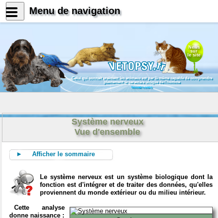
Menu de navigation
News
sur
le site
Celui qui connait vraiment les animaux est par là même capable de comprendre
pleinement le caractère unique de l'homme
Konrad Lorenz
Système nerveux
Vue d'ensemble
► Afficher le sommaire
Le système nerveux est un système biologique dont la
fonction est d'intégrer et de traiter des données, qu'elles
proviennent du monde extérieur ou du milieu intérieur.
Cette analyse
donne naissance :