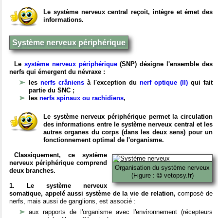
Le système nerveux central reçoit, intègre et émet des
informations.
Système nerveux périphérique
Le
système nerveux périphérique
(SNP) désigne l'ensemble des
nerfs qui émergent du névraxe :
les
nerfs crâniens
à l'exception du
nerf optique (II)
qui fait
partie du SNC ;
les
nerfs spinaux ou rachidiens
,
Le système nerveux périphérique permet la circulation
des informations entre le système nerveux central et les
autres organes du corps (dans les deux sens) pour un
fonctionnement optimal de l'organisme.
Classiquement, ce système
nerveux périphérique comprend
Organisation du système nerveux
deux branches.
(Figure :
vetopsy.fr)
1. Le système nerveux
somatique, appelé aussi système de la vie de relation,
composé de
nerfs, mais aussi de ganglions, est associé :
aux rapports de l'organisme avec l'environnement (récepteurs