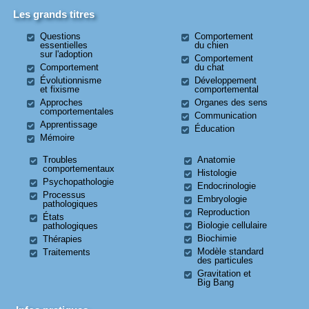
Les grands titres
Questions
Comportement
essentielles
du chien
sur l'adoption
Comportement
Comportement
du chat
Évolutionnisme
Développement
et fixisme
comportemental
Approches
Organes des sens
comportementales
Communication
Apprentissage
Éducation
Mémoire
Troubles
Anatomie
comportementaux
Histologie
Psychopathologie
Endocrinologie
Processus
Embryologie
pathologiques
Reproduction
États
Biologie cellulaire
pathologiques
Biochimie
Thérapies
Modèle standard
Traitements
des particules
Gravitation et
Big Bang