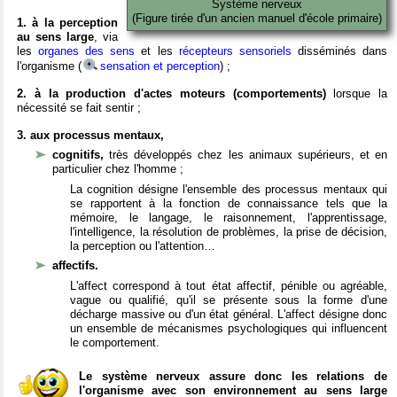
Système nerveux
(Figure tirée d'un ancien manuel d'école primaire)
1. à la perception
au sens large
, via
les
organes des sens
et les
récepteurs sensoriels
disséminés dans
l'organisme (
sensation et perception
) ;
2. à la production d'actes moteurs (comportements)
lorsque la
nécessité se fait sentir ;
3. aux processus mentaux,
cognitifs,
très développés chez les animaux supérieurs, et en
particulier chez l'homme ;
La cognition désigne l'ensemble des processus mentaux qui
se rapportent à la fonction de connaissance tels que la
mémoire, le langage, le raisonnement, l'apprentissage,
l'intelligence, la résolution de problèmes, la prise de décision,
la perception ou l'attention…
affectifs.
L'affect correspond à tout état affectif, pénible ou agréable,
vague ou qualifié, qu'il se présente sous la forme d'une
décharge massive ou d'un état général. L'affect désigne donc
un ensemble de mécanismes psychologiques qui influencent
le comportement.
Le système nerveux assure donc les relations de
l'organisme avec son environnement au sens large