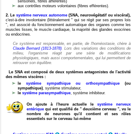
sensoriels, fibres afférentes)
aux contrôles moteurs volontaires (fibres efférentes).
2. Le
système nerveux autonome
(SNA, neurovégétatif ou viscéral),
c'est-à-dire involontaire (littéralement " qui se régit par ses propres lois
", est associé du fonctionnement automatique des organes comme les
muscles lisses, le muscle cardiaque, la majorité des glandes exocrines
ou endocrines.
Ce système est responsable, en partie, de l'homéostasie, chère à
Claude Bernard (1813-1878)
. Lors des variations des conditions de
milieu, l'organisme réagit par une série de modifications
physiologiques, mais aussi comportementales, qui lui permettent de
retrouver son équilibre.
Le SNA est composé de deux systèmes antagonistes de l'activité
des mêmes viscères :
le
système sympathique ou orthosympathique
(ou
sympathique)
, système stimulateur,
le
système parasympathique
, système inhibiteur.
On ajoute à l'heure actuelle le
système nerveux
entérique
qui est qualifié de " deuxième cerveau ", vu le
nombre de neurones qu'il contient et ses rôles
essentiels sur le cerveau lui-même