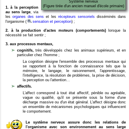
Système nerveux
(Figure tirée d'un ancien manuel d'école primaire)
1. à la perception
au sens large
, via
les
organes des sens
et les
récepteurs sensoriels
disséminés dans
l'organisme (
sensation et perception
) ;
2. à la production d'actes moteurs (comportements)
lorsque la
nécessité se fait sentir ;
3. aux processus mentaux,
cognitifs,
très développés chez les animaux supérieurs, et en
particulier chez l'homme ;
La cognition désigne l'ensemble des processus mentaux qui
se rapportent à la fonction de connaissance tels que la
mémoire, le langage, le raisonnement, l'apprentissage,
l'intelligence, la résolution de problèmes, la prise de décision,
la perception ou l'attention…
affectifs.
L'affect correspond à tout état affectif, pénible ou agréable,
vague ou qualifié, qu'il se présente sous la forme d'une
décharge massive ou d'un état général. L'affect désigne donc
un ensemble de mécanismes psychologiques qui influencent
le comportement.
Le système nerveux assure donc les relations de
l'organisme avec son environnement au sens large