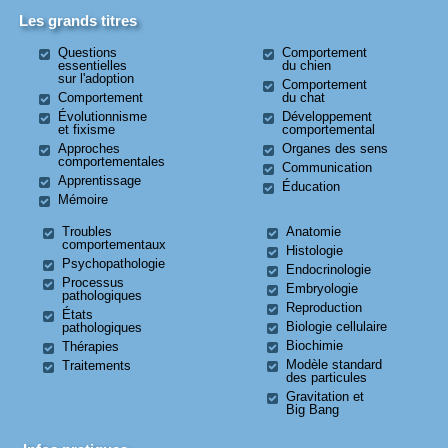
Les grands titres
Questions
Comportement
essentielles
du chien
sur l'adoption
Comportement
Comportement
du chat
Évolutionnisme
Développement
et fixisme
comportemental
Approches
Organes des sens
comportementales
Communication
Apprentissage
Éducation
Mémoire
Troubles
Anatomie
comportementaux
Histologie
Psychopathologie
Endocrinologie
Processus
Embryologie
pathologiques
Reproduction
États
Biologie cellulaire
pathologiques
Biochimie
Thérapies
Modèle standard
Traitements
des particules
Gravitation et
Big Bang