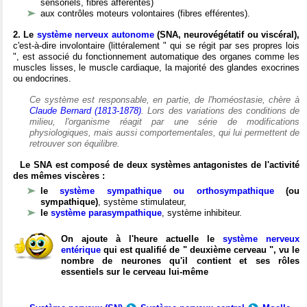
sensoriels, fibres afférentes)
aux contrôles moteurs volontaires (fibres efférentes).
2. Le
système nerveux autonome
(SNA, neurovégétatif ou viscéral),
c'est-à-dire involontaire (littéralement " qui se régit par ses propres lois
", est associé du fonctionnement automatique des organes comme les
muscles lisses, le muscle cardiaque, la majorité des glandes exocrines
ou endocrines.
Ce système est responsable, en partie, de l'homéostasie, chère à
Claude Bernard (1813-1878)
. Lors des variations des conditions de
milieu, l'organisme réagit par une série de modifications
physiologiques, mais aussi comportementales, qui lui permettent de
retrouver son équilibre.
Le SNA est composé de deux systèmes antagonistes de l'activité
des mêmes viscères :
le
système sympathique ou orthosympathique
(ou
sympathique)
, système stimulateur,
le
système parasympathique
, système inhibiteur.
On ajoute à l'heure actuelle le
système nerveux
entérique
qui est qualifié de " deuxième cerveau ", vu le
nombre de neurones qu'il contient et ses rôles
essentiels sur le cerveau lui-même