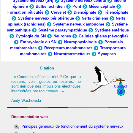
Système nerveux (SN)
Système nerveux central
Moelle
épinière
Bulbe rachidien
Pont
Mésencéphale
Formation réticulée
Cervelet
Diencéphale
Télencéphale
Système nerveux périphérique
Nerfs crâniens
Nerfs
spinaux (rachidiens)
Système nerveux autonome
Système
sympathique
Système parasympathique
Système entérique
Cytologie du SN
Neurones
Cellules gliales (névroglie)
Embryologie du SN
Neurophysiologie
Potentiels
membranaires
Récepteurs membranaires
Transporteurs
membranaires
Neurotransmetteurs
Synapses
Citation
« Comment définir le réel ? Ce que tu
ressens, vois, goûtes ou respires, ne
sont rien que des impulsions électriques
Contact
interprétées par ton cerveau. »
Andy Wachowski
Documentation web
Principes généraux de fonctionnement du système nerveux