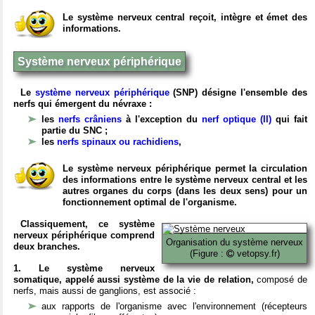
Le système nerveux central reçoit, intègre et émet des
informations.
Système nerveux périphérique
Le
système nerveux périphérique
(SNP) désigne l'ensemble des
nerfs qui émergent du névraxe :
les
nerfs crâniens
à l'exception du
nerf optique (II)
qui fait
partie du SNC ;
les
nerfs spinaux ou rachidiens
,
Le système nerveux périphérique permet la circulation
des informations entre le système nerveux central et les
autres organes du corps (dans les deux sens) pour un
fonctionnement optimal de l'organisme.
Classiquement, ce système
nerveux périphérique comprend
Organisation du système nerveux
deux branches.
(Figure :
vetopsy.fr)
1. Le système nerveux
somatique, appelé aussi système de la vie de relation,
composé de
nerfs, mais aussi de ganglions, est associé :
aux rapports de l'organisme avec l'environnement (récepteurs