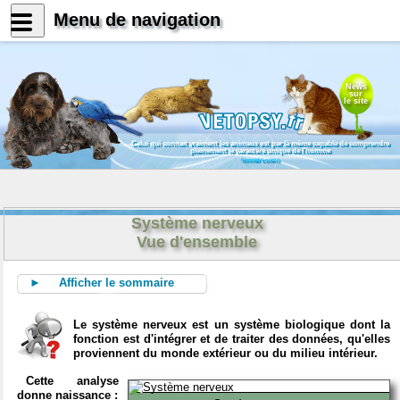
Menu de navigation
News
sur
le site
Celui qui connait vraiment les animaux est par là même capable de comprendre
pleinement le caractère unique de l'homme
Konrad Lorenz
Système nerveux
Vue d'ensemble
► Afficher le sommaire
Le système nerveux est un système biologique dont la
fonction est d'intégrer et de traiter des données, qu'elles
proviennent du monde extérieur ou du milieu intérieur.
Cette analyse
donne naissance :