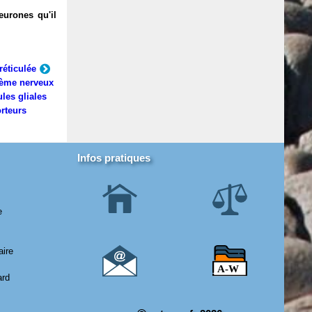
eurones qu'il
réticulée
ème nerveux
ules gliales
rteurs
Infos pratiques
e
aire
ard