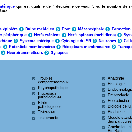
ntérique
qui est qualifié de " deuxième cerveau ", vu le nombre de n
-même
e épinière
Bulbe rachidien
Pont
Mésencéphale
Formation 
x périphérique
Nerfs crâniens
Nerfs spinaux (rachidiens)
Syst
thique
Système entérique
Cytologie du SN
Neurones
Cell
e
Potentiels membranaires
Récepteurs membranaires
Transpo
Neurotransmetteurs
Synapses
Troubles
Anatomie
comportementaux
Histologie
Psychopathologie
Endocrinologi
Processus
Embryologie
pathologiques
Reproduction
États
Biologie cellul
pathologiques
Biochimie
Thérapies
Modèle stand
Traitements
des particules
Gravitation et
Big Bang