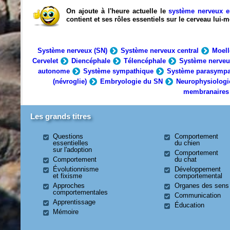
On ajoute à l'heure actuelle le
système nerveux e
contient et ses rôles essentiels sur le cerveau lui
Système nerveux (SN)
Système nerveux central
Moell
Cervelet
Diencéphale
Télencéphale
Système nerveu
autonome
Système sympathique
Système parasympa
(névroglie)
Embryologie du SN
Neurophysiologi
membranaires
Les grands titres
Questions
Comportement
essentielles
du chien
sur l'adoption
Comportement
Comportement
du chat
Évolutionnisme
Développement
et fixisme
comportemental
Approches
Organes des sens
comportementales
Communication
Apprentissage
Éducation
Mémoire