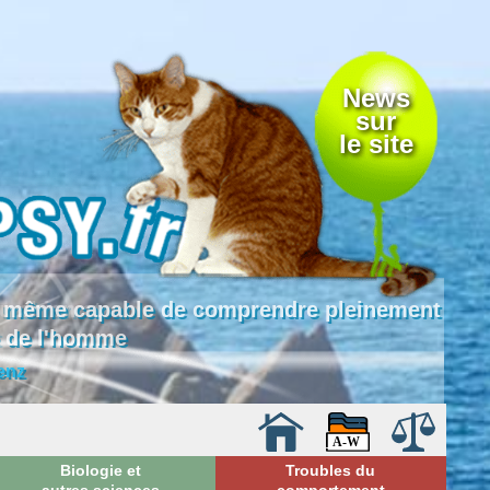
News
sur
le site
 là même capable de comprendre pleinement
e de l'homme
enz
Biologie et
Troubles du