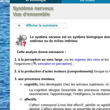
et éthologie
du chien
Système nerveux
Vue d'ensemble
► Afficher le sommaire
Le système nerveux est un système biologique dont 
extérieur ou du milieu intérieur.
Cette analyse donne naissance :
1. à la perception au sens large
, via les
organes des sens
et les
l'organisme (
sensation et perception
) ;
2. à la production d'actes moteurs (comportements)
lorsque la n
3. aux processus mentaux,
cognitifs,
très développés chez les animaux supérieurs, et 
La cognition désigne l'ensemble des processus mentau
raisonnement, l'apprentissage, l'intelligence, la résoluti
affectifs.
L'affect correspond à tout état affectif, pénible ou agré
général. L'affect désigne donc un ensemble de mécanis