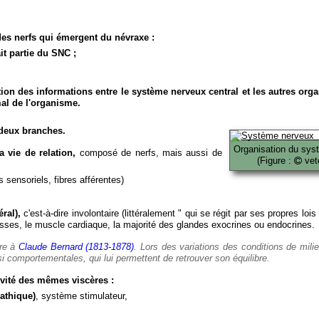
es nerfs qui émergent du névraxe :
it partie du SNC ;
ion des informations entre le système nerveux central et les autres org
al de l'organisme.
deux branches.
Organisation du sys
 vie de relation,
composé de nerfs, mais aussi de
(Figure :
veto
 sensoriels, fibres afférentes)
ral),
c'est-à-dire involontaire (littéralement " qui se régit par ses propres lois
es, le muscle cardiaque, la majorité des glandes exocrines ou endocrines.
ère à
Claude Bernard (1813-1878)
. Lors des variations des conditions de mili
i comportementales, qui lui permettent de retrouver son équilibre.
vité des mêmes viscères :
athique)
, système stimulateur,