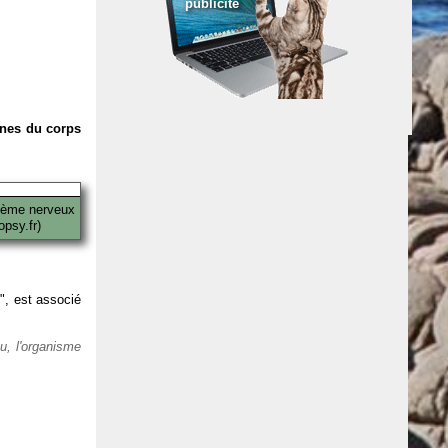
publicité
anes du corps
tème nerveux
psy.fr)
 ", est associé
eu, l'organisme