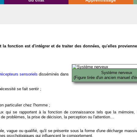
du chat
Apprentissage
la fonction est d'intégrer et de traiter des données, qu'elles provien
Système nerveux
récepteurs sensoriels
disséminés dans
(Figure tirée d'un ancien manuel d'é
écessité se fait sentir ;
en particulier chez l'homme ;
x qui se rapportent à la fonction de connaissance tels que la mémoire, l
on de problèmes, la prise de décision, la perception ou l'attention…
able, vague ou qualifié, qu'il se présente sous la forme d'une décharge massi
mes psychologiques qui influencent le comportement.