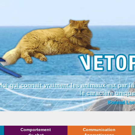
lui qui connait vraiment les animaux est par
le caractère uniqu
Konrad Lor
Comportement
Communication