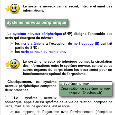
Le système nerveux central reçoit, intègre et émet des
informations.
Système nerveux périphérique
Le
système nerveux périphérique
(SNP) désigne l'ensemble des
nerfs qui émergent du névraxe :
les
nerfs crâniens
à l'exception du
nerf optique (II)
qui fait
partie du SNC ;
les
nerfs spinaux ou rachidiens
,
Le système nerveux périphérique permet la circulation
des informations entre le système nerveux central et les
autres organes du corps (dans les deux sens) pour un
fonctionnement optimal de l'organisme.
Classiquement, ce système
nerveux périphérique comprend
Organisation du système nerveux
deux branches.
(Figure :
vetopsy.fr)
1. Le système nerveux
somatique, appelé aussi système de la vie de relation,
composé de
nerfs, mais aussi de ganglions, est associé :
aux rapports de l'organisme avec l'environnement (récepteurs