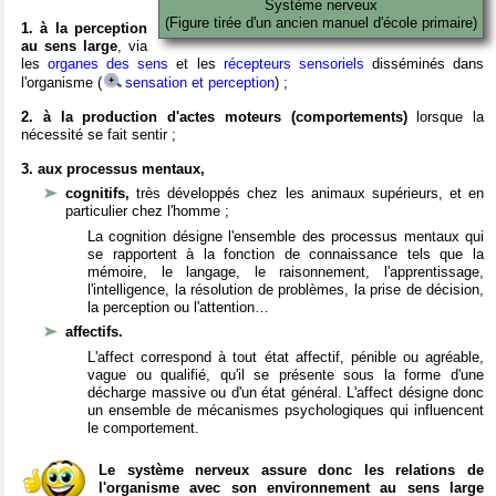
Système nerveux
(Figure tirée d'un ancien manuel d'école primaire)
1. à la perception
au sens large
, via
les
organes des sens
et les
récepteurs sensoriels
disséminés dans
l'organisme (
sensation et perception
) ;
2. à la production d'actes moteurs (comportements)
lorsque la
nécessité se fait sentir ;
3. aux processus mentaux,
cognitifs,
très développés chez les animaux supérieurs, et en
particulier chez l'homme ;
La cognition désigne l'ensemble des processus mentaux qui
se rapportent à la fonction de connaissance tels que la
mémoire, le langage, le raisonnement, l'apprentissage,
l'intelligence, la résolution de problèmes, la prise de décision,
la perception ou l'attention…
affectifs.
L'affect correspond à tout état affectif, pénible ou agréable,
vague ou qualifié, qu'il se présente sous la forme d'une
décharge massive ou d'un état général. L'affect désigne donc
un ensemble de mécanismes psychologiques qui influencent
le comportement.
Le système nerveux assure donc les relations de
l'organisme avec son environnement au sens large