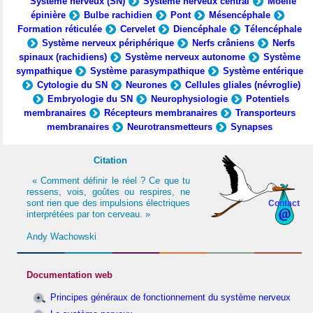
Système nerveux (SN)
Système nerveux central
Moelle
épinière
Bulbe rachidien
Pont
Mésencéphale
Formation réticulée
Cervelet
Diencéphale
Télencéphale
Système nerveux périphérique
Nerfs crâniens
Nerfs
spinaux (rachidiens)
Système nerveux autonome
Système
sympathique
Système parasympathique
Système entérique
Cytologie du SN
Neurones
Cellules gliales (névroglie)
Embryologie du SN
Neurophysiologie
Potentiels
membranaires
Récepteurs membranaires
Transporteurs
membranaires
Neurotransmetteurs
Synapses
Citation
« Comment définir le réel ? Ce que tu
ressens, vois, goûtes ou respires, ne
sont rien que des impulsions électriques
Contact
interprétées par ton cerveau. »
Andy Wachowski
Documentation web
Principes généraux de fonctionnement du système nerveux