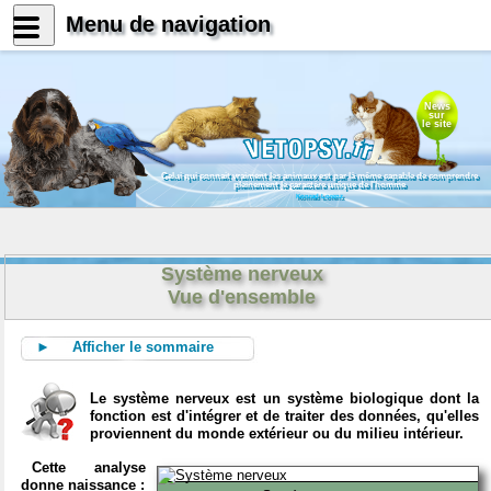
Menu de navigation
News
sur
le site
Celui qui connait vraiment les animaux est par là même capable de comprendre
pleinement le caractère unique de l'homme
Konrad Lorenz
Système nerveux
Vue d'ensemble
► Afficher le sommaire
Le système nerveux est un système biologique dont la
fonction est d'intégrer et de traiter des données, qu'elles
proviennent du monde extérieur ou du milieu intérieur.
Cette analyse
donne naissance :