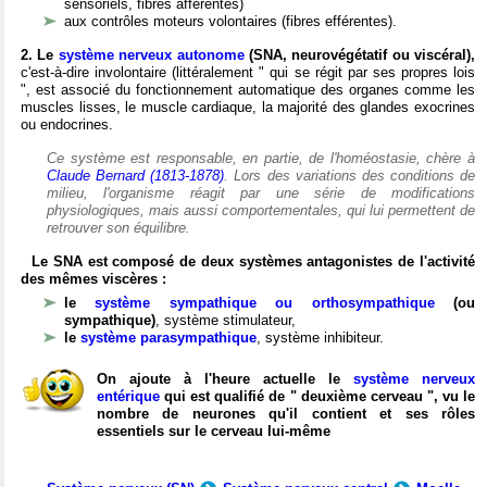
sensoriels, fibres afférentes)
aux contrôles moteurs volontaires (fibres efférentes).
2. Le
système nerveux autonome
(SNA, neurovégétatif ou viscéral),
c'est-à-dire involontaire (littéralement " qui se régit par ses propres lois
", est associé du fonctionnement automatique des organes comme les
muscles lisses, le muscle cardiaque, la majorité des glandes exocrines
ou endocrines.
Ce système est responsable, en partie, de l'homéostasie, chère à
Claude Bernard (1813-1878)
. Lors des variations des conditions de
milieu, l'organisme réagit par une série de modifications
physiologiques, mais aussi comportementales, qui lui permettent de
retrouver son équilibre.
Le SNA est composé de deux systèmes antagonistes de l'activité
des mêmes viscères :
le
système sympathique ou orthosympathique
(ou
sympathique)
, système stimulateur,
le
système parasympathique
, système inhibiteur.
On ajoute à l'heure actuelle le
système nerveux
entérique
qui est qualifié de " deuxième cerveau ", vu le
nombre de neurones qu'il contient et ses rôles
essentiels sur le cerveau lui-même