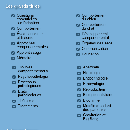
Les grands titres
Questions
Comportement
essentielles
du chien
sur l'adoption
Comportement
Comportement
du chat
Évolutionnisme
Développement
et fixisme
comportemental
Approches
Organes des sens
comportementales
Communication
Apprentissage
Éducation
Mémoire
Troubles
Anatomie
comportementaux
Histologie
Psychopathologie
Endocrinologie
Processus
Embryologie
pathologiques
Reproduction
États
Biologie cellulaire
pathologiques
Biochimie
Thérapies
Modèle standard
Traitements
des particules
Gravitation et
Big Bang