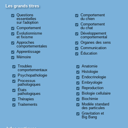
Les grands titres
Questions
Comportement
essentielles
du chien
sur l'adoption
Comportement
Comportement
du chat
Évolutionnisme
Développement
et fixisme
comportemental
Approches
Organes des sens
comportementales
Communication
Apprentissage
Éducation
Mémoire
Troubles
Anatomie
comportementaux
Histologie
Psychopathologie
Endocrinologie
Processus
Embryologie
pathologiques
Reproduction
États
Biologie cellulaire
pathologiques
Biochimie
Thérapies
Modèle standard
Traitements
des particules
Gravitation et
Big Bang