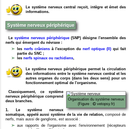
Le système nerveux central reçoit, intègre et émet des
informations.
Système nerveux périphérique
Le
système nerveux périphérique
(SNP) désigne l'ensemble des
nerfs qui émergent du névraxe :
les
nerfs crâniens
à l'exception du
nerf optique (II)
qui fait
partie du SNC ;
les
nerfs spinaux ou rachidiens
,
Le système nerveux périphérique permet la circulation
des informations entre le système nerveux central et les
autres organes du corps (dans les deux sens) pour un
fonctionnement optimal de l'organisme.
Classiquement, ce système
nerveux périphérique comprend
Organisation du système nerveux
deux branches.
(Figure :
vetopsy.fr)
1. Le système nerveux
somatique, appelé aussi système de la vie de relation,
composé de
nerfs, mais aussi de ganglions, est associé :
aux rapports de l'organisme avec l'environnement (récepteurs