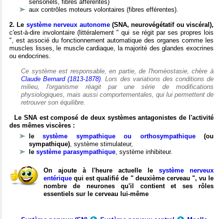
sensoriels, fibres afférentes)
aux contrôles moteurs volontaires (fibres efférentes).
2. Le
système nerveux autonome
(SNA, neurovégétatif ou viscéral),
c'est-à-dire involontaire (littéralement " qui se régit par ses propres lois
", est associé du fonctionnement automatique des organes comme les
muscles lisses, le muscle cardiaque, la majorité des glandes exocrines
ou endocrines.
Ce système est responsable, en partie, de l'homéostasie, chère à
Claude Bernard (1813-1878)
. Lors des variations des conditions de
milieu, l'organisme réagit par une série de modifications
physiologiques, mais aussi comportementales, qui lui permettent de
retrouver son équilibre.
Le SNA est composé de deux systèmes antagonistes de l'activité
des mêmes viscères :
le
système sympathique ou orthosympathique
(ou
sympathique)
, système stimulateur,
le
système parasympathique
, système inhibiteur.
On ajoute à l'heure actuelle le
système nerveux
entérique
qui est qualifié de " deuxième cerveau ", vu le
nombre de neurones qu'il contient et ses rôles
essentiels sur le cerveau lui-même