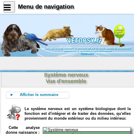
Menu de navigation
News
sur
le site
Celui qui connait vraiment les animaux est par là même capable de comprendre
pleinement le caractère unique de l'homme
Konrad Lorenz
Système nerveux
Vue d'ensemble
► Afficher le sommaire
Le système nerveux est un système biologique dont la
fonction est d'intégrer et de traiter des données, qu'elles
proviennent du monde extérieur ou du milieu intérieur.
Cette analyse
donne naissance :