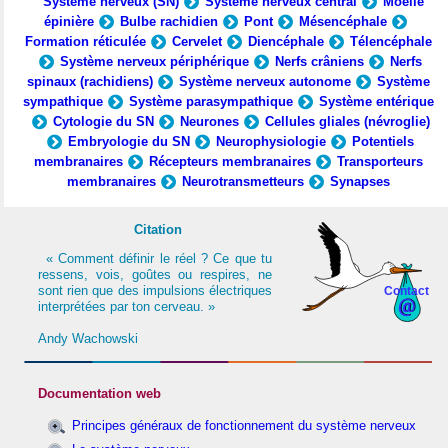
Système nerveux (SN)
Système nerveux central
Moelle
épinière
Bulbe rachidien
Pont
Mésencéphale
Formation réticulée
Cervelet
Diencéphale
Télencéphale
Système nerveux périphérique
Nerfs crâniens
Nerfs
spinaux (rachidiens)
Système nerveux autonome
Système
sympathique
Système parasympathique
Système entérique
Cytologie du SN
Neurones
Cellules gliales (névroglie)
Embryologie du SN
Neurophysiologie
Potentiels
membranaires
Récepteurs membranaires
Transporteurs
membranaires
Neurotransmetteurs
Synapses
Citation
« Comment définir le réel ? Ce que tu
ressens, vois, goûtes ou respires, ne
sont rien que des impulsions électriques
Contact
interprétées par ton cerveau. »
Andy Wachowski
Documentation web
Principes généraux de fonctionnement du système nerveux