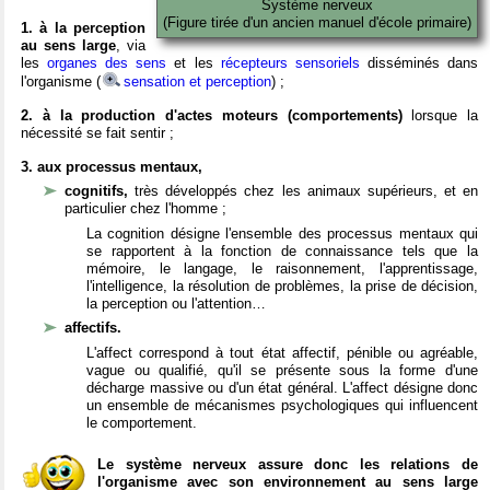
Système nerveux
(Figure tirée d'un ancien manuel d'école primaire)
1. à la perception
au sens large
, via
les
organes des sens
et les
récepteurs sensoriels
disséminés dans
l'organisme (
sensation et perception
) ;
2. à la production d'actes moteurs (comportements)
lorsque la
nécessité se fait sentir ;
3. aux processus mentaux,
cognitifs,
très développés chez les animaux supérieurs, et en
particulier chez l'homme ;
La cognition désigne l'ensemble des processus mentaux qui
se rapportent à la fonction de connaissance tels que la
mémoire, le langage, le raisonnement, l'apprentissage,
l'intelligence, la résolution de problèmes, la prise de décision,
la perception ou l'attention…
affectifs.
L'affect correspond à tout état affectif, pénible ou agréable,
vague ou qualifié, qu'il se présente sous la forme d'une
décharge massive ou d'un état général. L'affect désigne donc
un ensemble de mécanismes psychologiques qui influencent
le comportement.
Le système nerveux assure donc les relations de
l'organisme avec son environnement au sens large