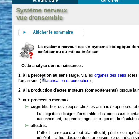
et éthologie
du chien
Système nerveux
Vue d'ensemble
► Afficher le sommaire
Le système nerveux est un système biologique dont 
extérieur ou du milieu intérieur.
Cette analyse donne naissance :
1. à la perception au sens large
, via les
organes des sens
et les
l'organisme (
sensation et perception
) ;
2. à la production d'actes moteurs (comportements)
lorsque la n
3. aux processus mentaux,
cognitifs,
très développés chez les animaux supérieurs, et 
La cognition désigne l'ensemble des processus mentau
raisonnement, l'apprentissage, l'intelligence, la résoluti
affectifs.
L'affect correspond à tout état affectif, pénible ou agré
général. L'affect désigne donc un ensemble de mécanis