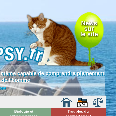
News
sur
le site
 là même capable de comprendre pleinement
e de l'homme
enz
Biologie et
Troubles du