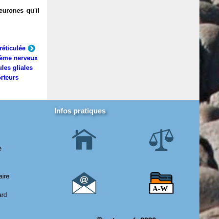
eurones qu'il
réticulée
ème nerveux
ules gliales
rteurs
Infos pratiques
e
aire
ard