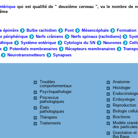
ntérique
qui est qualifié de " deuxième cerveau ", vu le nombre de n
-même
e épinière
Bulbe rachidien
Pont
Mésencéphale
Formation 
x périphérique
Nerfs crâniens
Nerfs spinaux (rachidiens)
Syst
thique
Système entérique
Cytologie du SN
Neurones
Cell
e
Potentiels membranaires
Récepteurs membranaires
Transpo
Neurotransmetteurs
Synapses
Troubles
Anatomie
comportementaux
Histologie
Psychopathologie
Endocrinologi
Processus
Embryologie
pathologiques
Reproduction
États
Biologie cellul
pathologiques
Biochimie
Thérapies
Modèle stand
Traitements
des particules
Gravitation et
Big Bang