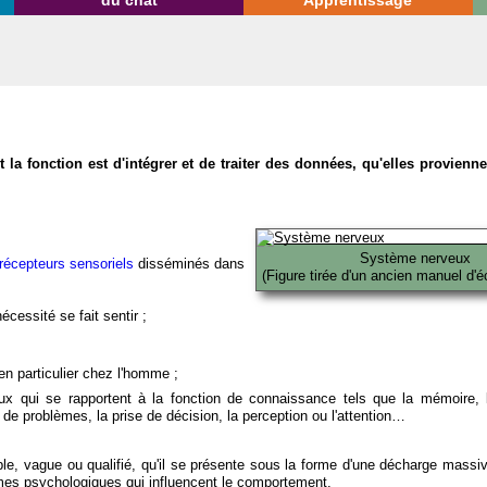
du chat
Apprentissage
la fonction est d'intégrer et de traiter des données, qu'elles provien
Système nerveux
récepteurs sensoriels
disséminés dans
(Figure tirée d'un ancien manuel d'é
écessité se fait sentir ;
en particulier chez l'homme ;
x qui se rapportent à la fonction de connaissance tels que la mémoire, l
on de problèmes, la prise de décision, la perception ou l'attention…
able, vague ou qualifié, qu'il se présente sous la forme d'une décharge massi
mes psychologiques qui influencent le comportement.