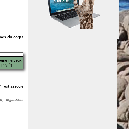
publicité
anes du corps
tème nerveux
psy.fr)
 ", est associé
eu, l'organisme