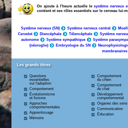
On ajoute à l'heure actuelle le
système nerveux e
contient et ses rôles essentiels sur le cerveau lui
Système nerveux (SN)
Système nerveux central
Moell
Cervelet
Diencéphale
Télencéphale
Système nerveu
autonome
Système sympathique
Système parasympa
(névroglie)
Embryologie du SN
Neurophysiologi
membranaires
Les grands titres
Questions
Comportement
essentielles
du chien
sur l'adoption
Comportement
Comportement
du chat
Évolutionnisme
Développement
et fixisme
comportemental
Approches
Organes des sens
comportementales
Communication
Apprentissage
Éducation
Mémoire