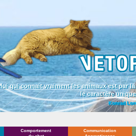
lui qui connait vraiment les animaux est par
le caractère uniqu
Konrad Lor
Comportement
Communication