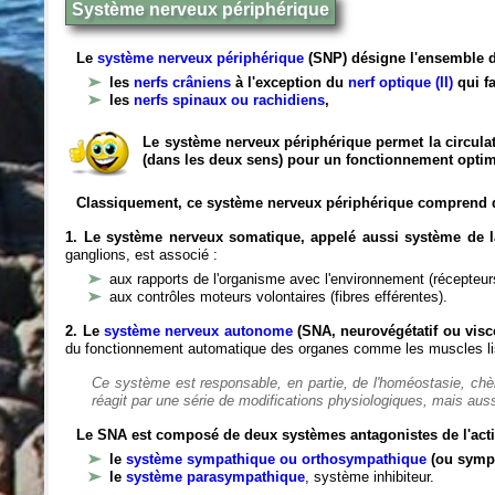
Système nerveux périphérique
Le
système nerveux périphérique
(SNP) désigne l'ensemble d
les
nerfs crâniens
à l'exception du
nerf optique (II)
qui fa
les
nerfs spinaux ou rachidiens
,
Le système nerveux périphérique permet la circulat
(dans les deux sens) pour un fonctionnement optim
Classiquement, ce système nerveux périphérique comprend 
1. Le système nerveux somatique, appelé aussi système de la
ganglions, est associé :
aux rapports de l'organisme avec l'environnement (récepteurs
aux contrôles moteurs volontaires (fibres efférentes).
2. Le
système nerveux autonome
(SNA, neurovégétatif ou viscé
du fonctionnement automatique des organes comme les muscles liss
Ce système est responsable, en partie, de l'homéostasie, ch
réagit par une série de modifications physiologiques, mais auss
Le SNA est composé de deux systèmes antagonistes de l'acti
le
système sympathique ou orthosympathique
(ou symp
le
système parasympathique
, système inhibiteur.