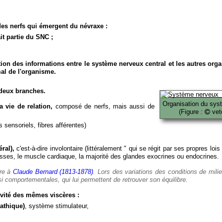
es nerfs qui émergent du névraxe :
it partie du SNC ;
ion des informations entre le système nerveux central et les autres org
al de l'organisme.
deux branches.
Organisation du sys
 vie de relation,
composé de nerfs, mais aussi de
(Figure :
veto
 sensoriels, fibres afférentes)
ral),
c'est-à-dire involontaire (littéralement " qui se régit par ses propres lois
es, le muscle cardiaque, la majorité des glandes exocrines ou endocrines.
ère à
Claude Bernard (1813-1878)
. Lors des variations des conditions de mili
i comportementales, qui lui permettent de retrouver son équilibre.
vité des mêmes viscères :
athique)
, système stimulateur,