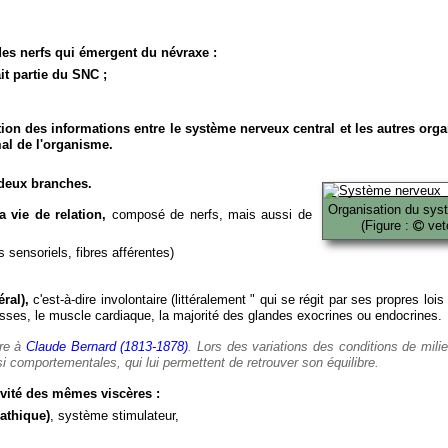
es nerfs qui émergent du névraxe :
it partie du SNC ;
ion des informations entre le système nerveux central et les autres org
al de l'organisme.
deux branches.
Organisation du sys
 vie de relation,
composé de nerfs, mais aussi de
(Figure :
veto
 sensoriels, fibres afférentes)
ral),
c'est-à-dire involontaire (littéralement " qui se régit par ses propres lois
es, le muscle cardiaque, la majorité des glandes exocrines ou endocrines.
ère à
Claude Bernard (1813-1878)
. Lors des variations des conditions de mili
i comportementales, qui lui permettent de retrouver son équilibre.
vité des mêmes viscères :
athique)
, système stimulateur,