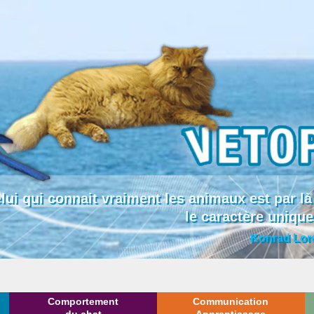
lui qui connait vraiment les animaux est par
le caractère uniqu
Konrad Lor
Comportement
Communication