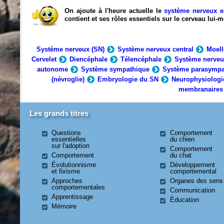
On ajoute à l'heure actuelle le
système nerveux e
contient et ses rôles essentiels sur le cerveau lui
Système nerveux (SN)
Système nerveux central
Moell
Cervelet
Diencéphale
Télencéphale
Système nerveu
autonome
Système sympathique
Système parasympa
(névroglie)
Embryologie du SN
Neurophysiologi
membranaires
Les grands titres
Questions
Comportement
essentielles
du chien
sur l'adoption
Comportement
Comportement
du chat
Évolutionnisme
Développement
et fixisme
comportemental
Approches
Organes des sens
comportementales
Communication
Apprentissage
Éducation
Mémoire