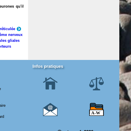
eurones qu'il
réticulée
ème nerveux
ules gliales
rteurs
Infos pratiques
e
aire
ard