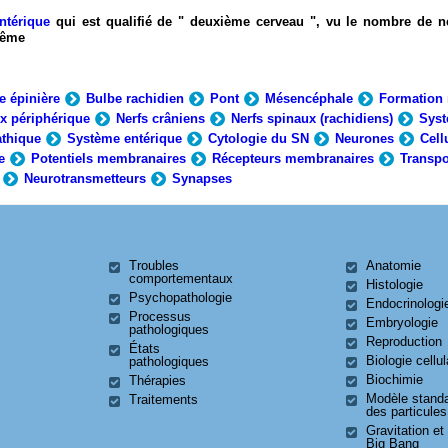
ntérique
qui est qualifié de " deuxième cerveau ", vu le nombre de n
-même
e épinière
Bulbe rachidien
Pont
Mésencéphale
Formation 
x périphérique
Nerfs crâniens
Nerfs spinaux (rachidiens)
Syst
thique
Système entérique
Cytologie du SN
Neurones
Cell
e
Potentiels membranaires
Récepteurs membranaires
Transpo
Neurotransmetteurs
Synapses
Troubles
Anatomie
comportementaux
Histologie
Psychopathologie
Endocrinologi
Processus
Embryologie
pathologiques
Reproduction
États
Biologie cellul
pathologiques
Biochimie
Thérapies
Modèle stand
Traitements
des particules
Gravitation et
Big Bang