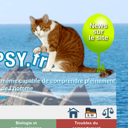
News
sur
le site
 là même capable de comprendre pleinement
e de l'homme
enz
Biologie et
Troubles du