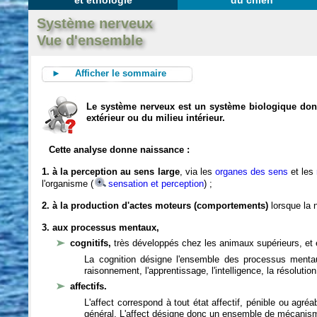
et éthologie
du chien
Système nerveux
Vue d'ensemble
► Afficher le sommaire
Le système nerveux est un système biologique dont 
extérieur ou du milieu intérieur.
Cette analyse donne naissance :
1. à la perception au sens large
, via les
organes des sens
et les
l'organisme (
sensation et perception
) ;
2. à la production d'actes moteurs (comportements)
lorsque la n
3. aux processus mentaux,
cognitifs,
très développés chez les animaux supérieurs, et 
La cognition désigne l'ensemble des processus mentau
raisonnement, l'apprentissage, l'intelligence, la résoluti
affectifs.
L'affect correspond à tout état affectif, pénible ou agré
général. L'affect désigne donc un ensemble de mécanis