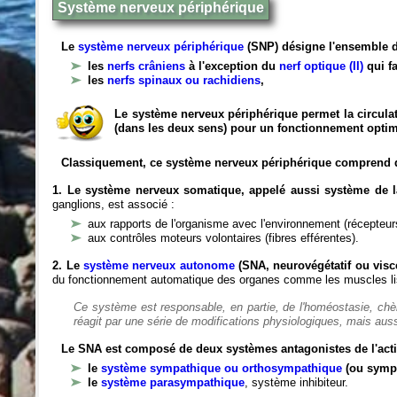
Système nerveux périphérique
Le
système nerveux périphérique
(SNP) désigne l'ensemble d
les
nerfs crâniens
à l'exception du
nerf optique (II)
qui fa
les
nerfs spinaux ou rachidiens
,
Le système nerveux périphérique permet la circulat
(dans les deux sens) pour un fonctionnement optim
Classiquement, ce système nerveux périphérique comprend 
1. Le système nerveux somatique, appelé aussi système de la
ganglions, est associé :
aux rapports de l'organisme avec l'environnement (récepteurs
aux contrôles moteurs volontaires (fibres efférentes).
2. Le
système nerveux autonome
(SNA, neurovégétatif ou viscé
du fonctionnement automatique des organes comme les muscles liss
Ce système est responsable, en partie, de l'homéostasie, ch
réagit par une série de modifications physiologiques, mais auss
Le SNA est composé de deux systèmes antagonistes de l'acti
le
système sympathique ou orthosympathique
(ou symp
le
système parasympathique
, système inhibiteur.