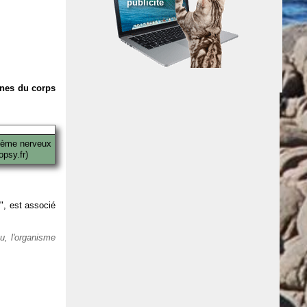
publicité
anes du corps
tème nerveux
psy.fr)
 ", est associé
eu, l'organisme