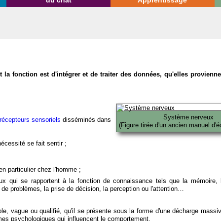
du chat
Apprentissage
la fonction est d'intégrer et de traiter des données, qu'elles provien
Système nerveux
récepteurs sensoriels
disséminés dans
(Figure tirée d'un ancien manuel d'é
écessité se fait sentir ;
en particulier chez l'homme ;
x qui se rapportent à la fonction de connaissance tels que la mémoire, l
on de problèmes, la prise de décision, la perception ou l'attention…
able, vague ou qualifié, qu'il se présente sous la forme d'une décharge massi
mes psychologiques qui influencent le comportement.