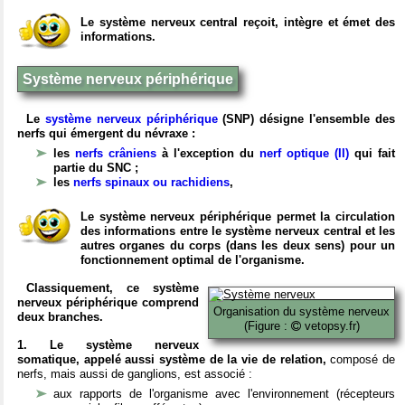
Le système nerveux central reçoit, intègre et émet des
informations.
Système nerveux périphérique
Le
système nerveux périphérique
(SNP) désigne l'ensemble des
nerfs qui émergent du névraxe :
les
nerfs crâniens
à l'exception du
nerf optique (II)
qui fait
partie du SNC ;
les
nerfs spinaux ou rachidiens
,
Le système nerveux périphérique permet la circulation
des informations entre le système nerveux central et les
autres organes du corps (dans les deux sens) pour un
fonctionnement optimal de l'organisme.
Classiquement, ce système
nerveux périphérique comprend
Organisation du système nerveux
deux branches.
(Figure :
vetopsy.fr)
1. Le système nerveux
somatique, appelé aussi système de la vie de relation,
composé de
nerfs, mais aussi de ganglions, est associé :
aux rapports de l'organisme avec l'environnement (récepteurs