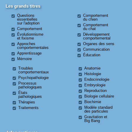
Les grands titres
Questions
Comportement
essentielles
du chien
sur l'adoption
Comportement
Comportement
du chat
Évolutionnisme
Développement
et fixisme
comportemental
Approches
Organes des sens
comportementales
Communication
Apprentissage
Éducation
Mémoire
Troubles
Anatomie
comportementaux
Histologie
Psychopathologie
Endocrinologie
Processus
Embryologie
pathologiques
Reproduction
États
Biologie cellulaire
pathologiques
Biochimie
Thérapies
Modèle standard
Traitements
des particules
Gravitation et
Big Bang