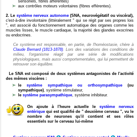
sensoriels, fibres afférentes)
aux contrôles moteurs volontaires (fibres efférentes).
2. Le
système nerveux autonome
(SNA, neurovégétatif ou viscéral),
c'est-à-dire involontaire (littéralement " qui se régit par ses propres lois
", est associé du fonctionnement automatique des organes comme les
muscles lisses, le muscle cardiaque, la majorité des glandes exocrines
ou endocrines.
Ce système est responsable, en partie, de l'homéostasie, chère à
Claude Bernard (1813-1878)
. Lors des variations des conditions de
milieu, l'organisme réagit par une série de modifications
physiologiques, mais aussi comportementales, qui lui permettent de
retrouver son équilibre.
Le SNA est composé de deux systèmes antagonistes de l'activité
des mêmes viscères :
le
système sympathique ou orthosympathique
(ou
sympathique)
, système stimulateur,
le
système parasympathique
, système inhibiteur.
On ajoute à l'heure actuelle le
système nerveux
entérique
qui est qualifié de " deuxième cerveau ", vu le
nombre de neurones qu'il contient et ses rôles
essentiels sur le cerveau lui-même