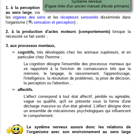
Système nerveux
(Figure tirée d'un ancien manuel d'école primaire)
1. à la perception
au sens large
, via
les
organes des sens
et les
récepteurs sensoriels
disséminés dans
l'organisme (
sensation et perception
) ;
2. à la production d'actes moteurs (comportements)
lorsque la
nécessité se fait sentir ;
3. aux processus mentaux,
cognitifs,
très développés chez les animaux supérieurs, et en
particulier chez l'homme ;
La cognition désigne l'ensemble des processus mentaux qui
se rapportent à la fonction de connaissance tels que la
mémoire, le langage, le raisonnement, l'apprentissage,
l'intelligence, la résolution de problèmes, la prise de décision,
la perception ou l'attention…
affectifs.
L'affect correspond à tout état affectif, pénible ou agréable,
vague ou qualifié, qu'il se présente sous la forme d'une
décharge massive ou d'un état général. L'affect désigne donc
un ensemble de mécanismes psychologiques qui influencent
le comportement.
Le système nerveux assure donc les relations de
l'organisme avec son environnement au sens large