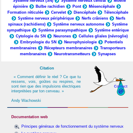
Système nerveux (SN)
Système nerveux central
Moelle
épinière
Bulbe rachidien
Pont
Mésencéphale
Formation réticulée
Cervelet
Diencéphale
Télencéphale
Système nerveux périphérique
Nerfs crâniens
Nerfs
spinaux (rachidiens)
Système nerveux autonome
Système
sympathique
Système parasympathique
Système entérique
Cytologie du SN
Neurones
Cellules gliales (névroglie)
Embryologie du SN
Neurophysiologie
Potentiels
membranaires
Récepteurs membranaires
Transporteurs
membranaires
Neurotransmetteurs
Synapses
Citation
« Comment définir le réel ? Ce que tu
ressens, vois, goûtes ou respires, ne
sont rien que des impulsions électriques
Contact
interprétées par ton cerveau. »
Andy Wachowski
Documentation web
Principes généraux de fonctionnement du système nerveux