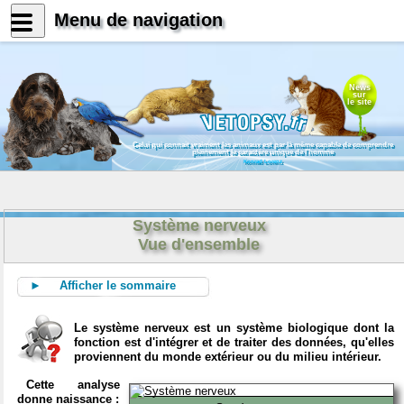
Menu de navigation
News
sur
le site
Celui qui connait vraiment les animaux est par là même capable de comprendre
pleinement le caractère unique de l'homme
Konrad Lorenz
Système nerveux
Vue d'ensemble
► Afficher le sommaire
Le système nerveux est un système biologique dont la
fonction est d'intégrer et de traiter des données, qu'elles
proviennent du monde extérieur ou du milieu intérieur.
Cette analyse
donne naissance :