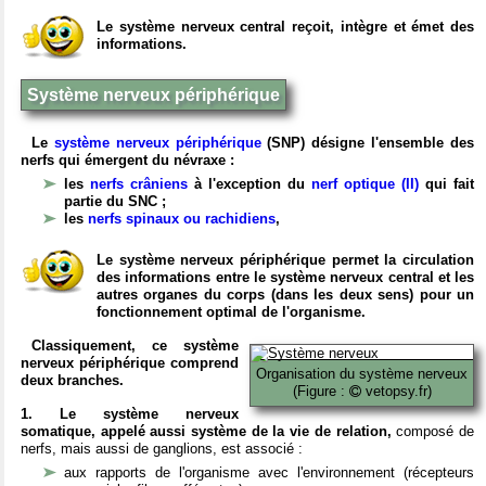
Le système nerveux central reçoit, intègre et émet des
informations.
Système nerveux périphérique
Le
système nerveux périphérique
(SNP) désigne l'ensemble des
nerfs qui émergent du névraxe :
les
nerfs crâniens
à l'exception du
nerf optique (II)
qui fait
partie du SNC ;
les
nerfs spinaux ou rachidiens
,
Le système nerveux périphérique permet la circulation
des informations entre le système nerveux central et les
autres organes du corps (dans les deux sens) pour un
fonctionnement optimal de l'organisme.
Classiquement, ce système
nerveux périphérique comprend
Organisation du système nerveux
deux branches.
(Figure :
vetopsy.fr)
1. Le système nerveux
somatique, appelé aussi système de la vie de relation,
composé de
nerfs, mais aussi de ganglions, est associé :
aux rapports de l'organisme avec l'environnement (récepteurs