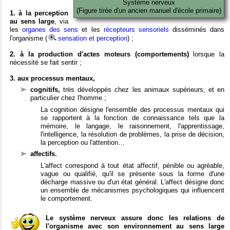
Système nerveux
(Figure tirée d'un ancien manuel d'école primaire)
1. à la perception
au sens large
, via
les
organes des sens
et les
récepteurs sensoriels
disséminés dans
l'organisme (
sensation et perception
) ;
2. à la production d'actes moteurs (comportements)
lorsque la
nécessité se fait sentir ;
3. aux processus mentaux,
cognitifs,
très développés chez les animaux supérieurs, et en
particulier chez l'homme ;
La cognition désigne l'ensemble des processus mentaux qui
se rapportent à la fonction de connaissance tels que la
mémoire, le langage, le raisonnement, l'apprentissage,
l'intelligence, la résolution de problèmes, la prise de décision,
la perception ou l'attention…
affectifs.
L'affect correspond à tout état affectif, pénible ou agréable,
vague ou qualifié, qu'il se présente sous la forme d'une
décharge massive ou d'un état général. L'affect désigne donc
un ensemble de mécanismes psychologiques qui influencent
le comportement.
Le système nerveux assure donc les relations de
l'organisme avec son environnement au sens large