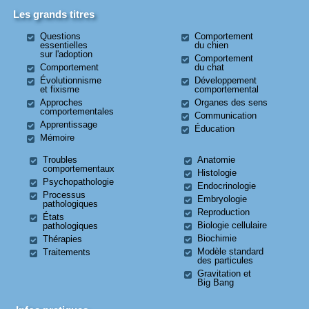
Les grands titres
Questions
Comportement
essentielles
du chien
sur l'adoption
Comportement
Comportement
du chat
Évolutionnisme
Développement
et fixisme
comportemental
Approches
Organes des sens
comportementales
Communication
Apprentissage
Éducation
Mémoire
Troubles
Anatomie
comportementaux
Histologie
Psychopathologie
Endocrinologie
Processus
Embryologie
pathologiques
Reproduction
États
Biologie cellulaire
pathologiques
Biochimie
Thérapies
Modèle standard
Traitements
des particules
Gravitation et
Big Bang