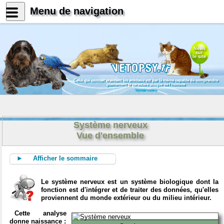
Menu de navigation
News
sur
le site
Celui qui connait vraiment les animaux est par là même capable de comprendre
pleinement le caractère unique de l'homme
Konrad Lorenz
Système nerveux
Vue d'ensemble
► Afficher le sommaire
Le système nerveux est un système biologique dont la
fonction est d'intégrer et de traiter des données, qu'elles
proviennent du monde extérieur ou du milieu intérieur.
Cette analyse
donne naissance :