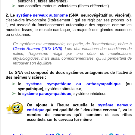
sensoriels, fibres afférentes)
aux contrôles moteurs volontaires (fibres efférentes).
2. Le
système nerveux autonome
(SNA, neurovégétatif ou viscéral),
c'est-à-dire involontaire (littéralement " qui se régit par ses propres lois
", est associé du fonctionnement automatique des organes comme les
muscles lisses, le muscle cardiaque, la majorité des glandes exocrines
ou endocrines.
Ce système est responsable, en partie, de l'homéostasie, chère à
Claude Bernard (1813-1878)
. Lors des variations des conditions de
milieu, l'organisme réagit par une série de modifications
physiologiques, mais aussi comportementales, qui lui permettent de
retrouver son équilibre.
Le SNA est composé de deux systèmes antagonistes de l'activité
des mêmes viscères :
le
système sympathique ou orthosympathique
(ou
sympathique)
, système stimulateur,
le
système parasympathique
, système inhibiteur.
On ajoute à l'heure actuelle le
système nerveux
entérique
qui est qualifié de " deuxième cerveau ", vu le
nombre de neurones qu'il contient et ses rôles
essentiels sur le cerveau lui-même