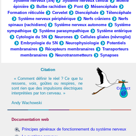
Système nerveux (SN)
Système nerveux central
Moelle
épinière
Bulbe rachidien
Pont
Mésencéphale
Formation réticulée
Cervelet
Diencéphale
Télencéphale
Système nerveux périphérique
Nerfs crâniens
Nerfs
spinaux (rachidiens)
Système nerveux autonome
Système
sympathique
Système parasympathique
Système entérique
Cytologie du SN
Neurones
Cellules gliales (névroglie)
Embryologie du SN
Neurophysiologie
Potentiels
membranaires
Récepteurs membranaires
Transporteurs
membranaires
Neurotransmetteurs
Synapses
Citation
« Comment définir le réel ? Ce que tu
ressens, vois, goûtes ou respires, ne
sont rien que des impulsions électriques
Contact
interprétées par ton cerveau. »
Andy Wachowski
Documentation web
Principes généraux de fonctionnement du système nerveux