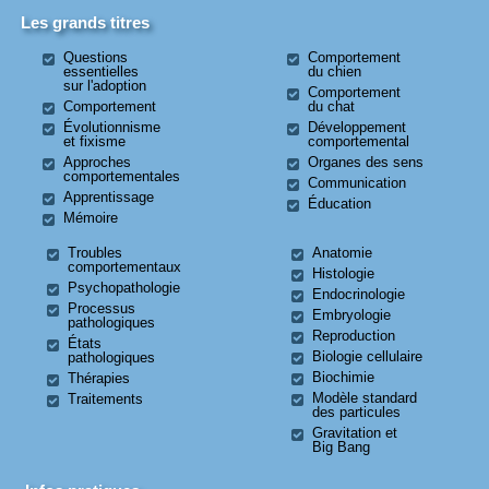
Les grands titres
Questions
Comportement
essentielles
du chien
sur l'adoption
Comportement
Comportement
du chat
Évolutionnisme
Développement
et fixisme
comportemental
Approches
Organes des sens
comportementales
Communication
Apprentissage
Éducation
Mémoire
Troubles
Anatomie
comportementaux
Histologie
Psychopathologie
Endocrinologie
Processus
Embryologie
pathologiques
Reproduction
États
Biologie cellulaire
pathologiques
Biochimie
Thérapies
Modèle standard
Traitements
des particules
Gravitation et
Big Bang