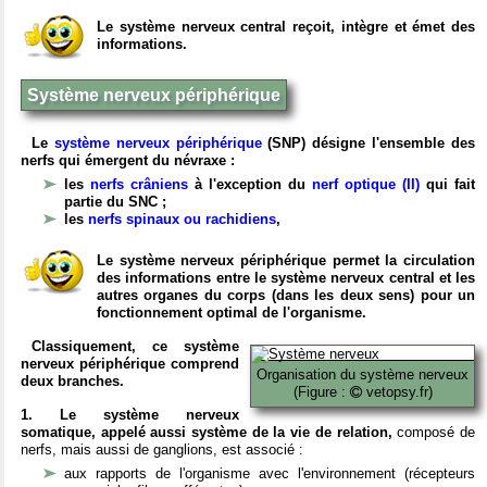
Le système nerveux central reçoit, intègre et émet des
informations.
Système nerveux périphérique
Le
système nerveux périphérique
(SNP) désigne l'ensemble des
nerfs qui émergent du névraxe :
les
nerfs crâniens
à l'exception du
nerf optique (II)
qui fait
partie du SNC ;
les
nerfs spinaux ou rachidiens
,
Le système nerveux périphérique permet la circulation
des informations entre le système nerveux central et les
autres organes du corps (dans les deux sens) pour un
fonctionnement optimal de l'organisme.
Classiquement, ce système
nerveux périphérique comprend
Organisation du système nerveux
deux branches.
(Figure :
vetopsy.fr)
1. Le système nerveux
somatique, appelé aussi système de la vie de relation,
composé de
nerfs, mais aussi de ganglions, est associé :
aux rapports de l'organisme avec l'environnement (récepteurs