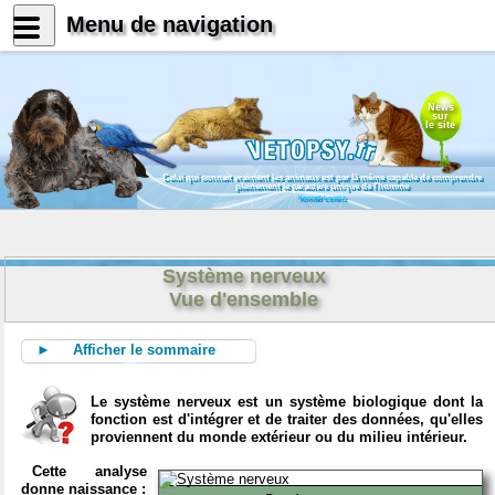
Menu de navigation
News
sur
le site
Celui qui connait vraiment les animaux est par là même capable de comprendre
pleinement le caractère unique de l'homme
Konrad Lorenz
Système nerveux
Vue d'ensemble
► Afficher le sommaire
Le système nerveux est un système biologique dont la
fonction est d'intégrer et de traiter des données, qu'elles
proviennent du monde extérieur ou du milieu intérieur.
Cette analyse
donne naissance :