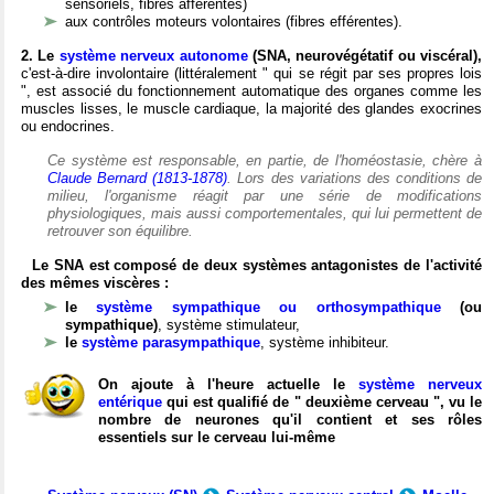
sensoriels, fibres afférentes)
aux contrôles moteurs volontaires (fibres efférentes).
2. Le
système nerveux autonome
(SNA, neurovégétatif ou viscéral),
c'est-à-dire involontaire (littéralement " qui se régit par ses propres lois
", est associé du fonctionnement automatique des organes comme les
muscles lisses, le muscle cardiaque, la majorité des glandes exocrines
ou endocrines.
Ce système est responsable, en partie, de l'homéostasie, chère à
Claude Bernard (1813-1878)
. Lors des variations des conditions de
milieu, l'organisme réagit par une série de modifications
physiologiques, mais aussi comportementales, qui lui permettent de
retrouver son équilibre.
Le SNA est composé de deux systèmes antagonistes de l'activité
des mêmes viscères :
le
système sympathique ou orthosympathique
(ou
sympathique)
, système stimulateur,
le
système parasympathique
, système inhibiteur.
On ajoute à l'heure actuelle le
système nerveux
entérique
qui est qualifié de " deuxième cerveau ", vu le
nombre de neurones qu'il contient et ses rôles
essentiels sur le cerveau lui-même