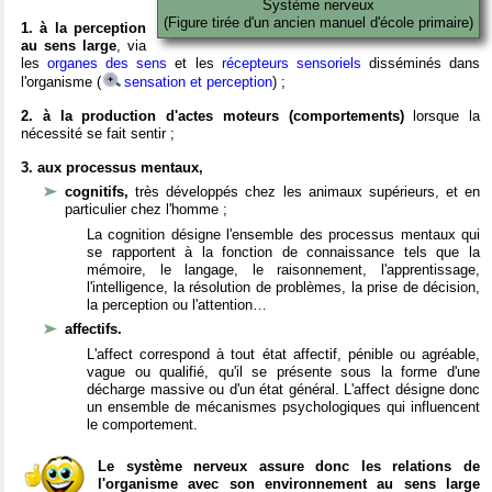
Système nerveux
(Figure tirée d'un ancien manuel d'école primaire)
1. à la perception
au sens large
, via
les
organes des sens
et les
récepteurs sensoriels
disséminés dans
l'organisme (
sensation et perception
) ;
2. à la production d'actes moteurs (comportements)
lorsque la
nécessité se fait sentir ;
3. aux processus mentaux,
cognitifs,
très développés chez les animaux supérieurs, et en
particulier chez l'homme ;
La cognition désigne l'ensemble des processus mentaux qui
se rapportent à la fonction de connaissance tels que la
mémoire, le langage, le raisonnement, l'apprentissage,
l'intelligence, la résolution de problèmes, la prise de décision,
la perception ou l'attention…
affectifs.
L'affect correspond à tout état affectif, pénible ou agréable,
vague ou qualifié, qu'il se présente sous la forme d'une
décharge massive ou d'un état général. L'affect désigne donc
un ensemble de mécanismes psychologiques qui influencent
le comportement.
Le système nerveux assure donc les relations de
l'organisme avec son environnement au sens large