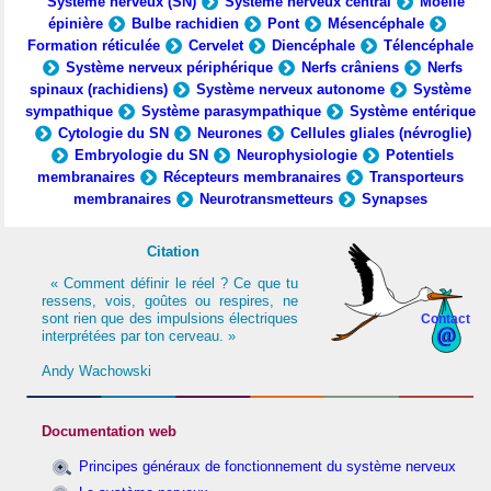
Système nerveux (SN)
Système nerveux central
Moelle
épinière
Bulbe rachidien
Pont
Mésencéphale
Formation réticulée
Cervelet
Diencéphale
Télencéphale
Système nerveux périphérique
Nerfs crâniens
Nerfs
spinaux (rachidiens)
Système nerveux autonome
Système
sympathique
Système parasympathique
Système entérique
Cytologie du SN
Neurones
Cellules gliales (névroglie)
Embryologie du SN
Neurophysiologie
Potentiels
membranaires
Récepteurs membranaires
Transporteurs
membranaires
Neurotransmetteurs
Synapses
Citation
« Comment définir le réel ? Ce que tu
ressens, vois, goûtes ou respires, ne
sont rien que des impulsions électriques
Contact
interprétées par ton cerveau. »
Andy Wachowski
Documentation web
Principes généraux de fonctionnement du système nerveux