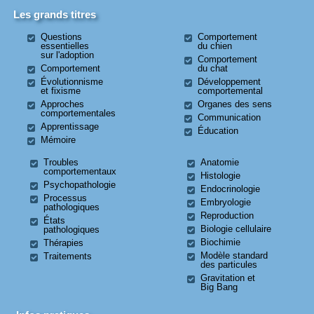
Les grands titres
Questions
Comportement
essentielles
du chien
sur l'adoption
Comportement
Comportement
du chat
Évolutionnisme
Développement
et fixisme
comportemental
Approches
Organes des sens
comportementales
Communication
Apprentissage
Éducation
Mémoire
Troubles
Anatomie
comportementaux
Histologie
Psychopathologie
Endocrinologie
Processus
Embryologie
pathologiques
Reproduction
États
Biologie cellulaire
pathologiques
Biochimie
Thérapies
Modèle standard
Traitements
des particules
Gravitation et
Big Bang