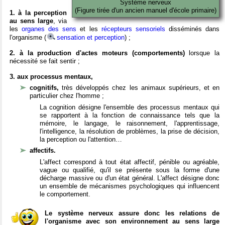
Système nerveux
(Figure tirée d'un ancien manuel d'école primaire)
1. à la perception
au sens large
, via
les
organes des sens
et les
récepteurs sensoriels
disséminés dans
l'organisme (
sensation et perception
) ;
2. à la production d'actes moteurs (comportements)
lorsque la
nécessité se fait sentir ;
3. aux processus mentaux,
cognitifs,
très développés chez les animaux supérieurs, et en
particulier chez l'homme ;
La cognition désigne l'ensemble des processus mentaux qui
se rapportent à la fonction de connaissance tels que la
mémoire, le langage, le raisonnement, l'apprentissage,
l'intelligence, la résolution de problèmes, la prise de décision,
la perception ou l'attention…
affectifs.
L'affect correspond à tout état affectif, pénible ou agréable,
vague ou qualifié, qu'il se présente sous la forme d'une
décharge massive ou d'un état général. L'affect désigne donc
un ensemble de mécanismes psychologiques qui influencent
le comportement.
Le système nerveux assure donc les relations de
l'organisme avec son environnement au sens large