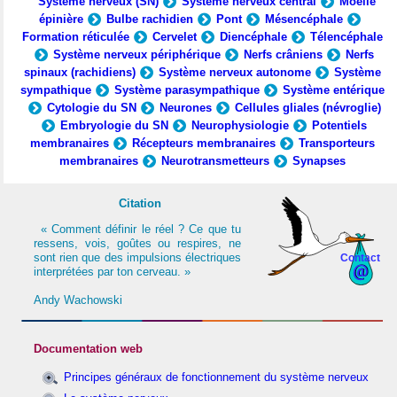
Système nerveux (SN)
Système nerveux central
Moelle
épinière
Bulbe rachidien
Pont
Mésencéphale
Formation réticulée
Cervelet
Diencéphale
Télencéphale
Système nerveux périphérique
Nerfs crâniens
Nerfs
spinaux (rachidiens)
Système nerveux autonome
Système
sympathique
Système parasympathique
Système entérique
Cytologie du SN
Neurones
Cellules gliales (névroglie)
Embryologie du SN
Neurophysiologie
Potentiels
membranaires
Récepteurs membranaires
Transporteurs
membranaires
Neurotransmetteurs
Synapses
Citation
« Comment définir le réel ? Ce que tu
ressens, vois, goûtes ou respires, ne
sont rien que des impulsions électriques
Contact
interprétées par ton cerveau. »
Andy Wachowski
Documentation web
Principes généraux de fonctionnement du système nerveux