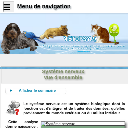
Menu de navigation
News
sur
le site
Celui qui connait vraiment les animaux est par là même capable de comprendre
pleinement le caractère unique de l'homme
Konrad Lorenz
Système nerveux
Vue d'ensemble
► Afficher le sommaire
Le système nerveux est un système biologique dont la
fonction est d'intégrer et de traiter des données, qu'elles
proviennent du monde extérieur ou du milieu intérieur.
Cette analyse
donne naissance :