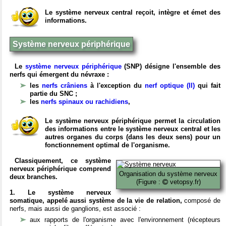
Le système nerveux central reçoit, intègre et émet des
informations.
Système nerveux périphérique
Le
système nerveux périphérique
(SNP) désigne l'ensemble des
nerfs qui émergent du névraxe :
les
nerfs crâniens
à l'exception du
nerf optique (II)
qui fait
partie du SNC ;
les
nerfs spinaux ou rachidiens
,
Le système nerveux périphérique permet la circulation
des informations entre le système nerveux central et les
autres organes du corps (dans les deux sens) pour un
fonctionnement optimal de l'organisme.
Classiquement, ce système
nerveux périphérique comprend
Organisation du système nerveux
deux branches.
(Figure :
vetopsy.fr)
1. Le système nerveux
somatique, appelé aussi système de la vie de relation,
composé de
nerfs, mais aussi de ganglions, est associé :
aux rapports de l'organisme avec l'environnement (récepteurs