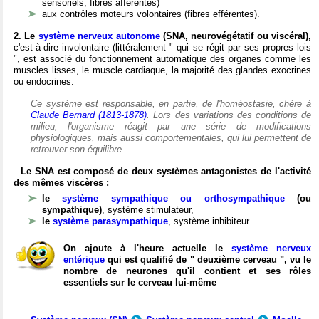
sensoriels, fibres afférentes)
aux contrôles moteurs volontaires (fibres efférentes).
2. Le
système nerveux autonome
(SNA, neurovégétatif ou viscéral),
c'est-à-dire involontaire (littéralement " qui se régit par ses propres lois
", est associé du fonctionnement automatique des organes comme les
muscles lisses, le muscle cardiaque, la majorité des glandes exocrines
ou endocrines.
Ce système est responsable, en partie, de l'homéostasie, chère à
Claude Bernard (1813-1878)
. Lors des variations des conditions de
milieu, l'organisme réagit par une série de modifications
physiologiques, mais aussi comportementales, qui lui permettent de
retrouver son équilibre.
Le SNA est composé de deux systèmes antagonistes de l'activité
des mêmes viscères :
le
système sympathique ou orthosympathique
(ou
sympathique)
, système stimulateur,
le
système parasympathique
, système inhibiteur.
On ajoute à l'heure actuelle le
système nerveux
entérique
qui est qualifié de " deuxième cerveau ", vu le
nombre de neurones qu'il contient et ses rôles
essentiels sur le cerveau lui-même