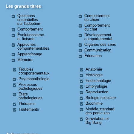
Les grands titres
Questions
Comportement
essentielles
du chien
sur l'adoption
Comportement
Comportement
du chat
Évolutionnisme
Développement
et fixisme
comportemental
Approches
Organes des sens
comportementales
Communication
Apprentissage
Éducation
Mémoire
Troubles
Anatomie
comportementaux
Histologie
Psychopathologie
Endocrinologie
Processus
Embryologie
pathologiques
Reproduction
États
Biologie cellulaire
pathologiques
Biochimie
Thérapies
Modèle standard
Traitements
des particules
Gravitation et
Big Bang