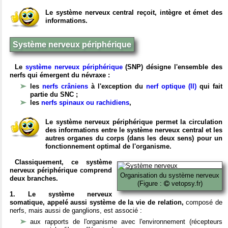
Le système nerveux central reçoit, intègre et émet des
informations.
Système nerveux périphérique
Le
système nerveux périphérique
(SNP) désigne l'ensemble des
nerfs qui émergent du névraxe :
les
nerfs crâniens
à l'exception du
nerf optique (II)
qui fait
partie du SNC ;
les
nerfs spinaux ou rachidiens
,
Le système nerveux périphérique permet la circulation
des informations entre le système nerveux central et les
autres organes du corps (dans les deux sens) pour un
fonctionnement optimal de l'organisme.
Classiquement, ce système
nerveux périphérique comprend
Organisation du système nerveux
deux branches.
(Figure :
vetopsy.fr)
1. Le système nerveux
somatique, appelé aussi système de la vie de relation,
composé de
nerfs, mais aussi de ganglions, est associé :
aux rapports de l'organisme avec l'environnement (récepteurs