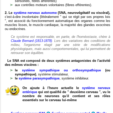
sensoriels, fibres afférentes)
aux contrôles moteurs volontaires (fibres efférentes).
2. Le
système nerveux autonome
(SNA, neurovégétatif ou viscéral),
c'est-à-dire involontaire (littéralement " qui se régit par ses propres lois
", est associé du fonctionnement automatique des organes comme les
muscles lisses, le muscle cardiaque, la majorité des glandes exocrines
ou endocrines.
Ce système est responsable, en partie, de l'homéostasie, chère à
Claude Bernard (1813-1878)
. Lors des variations des conditions de
milieu, l'organisme réagit par une série de modifications
physiologiques, mais aussi comportementales, qui lui permettent de
retrouver son équilibre.
Le SNA est composé de deux systèmes antagonistes de l'activité
des mêmes viscères :
le
système sympathique ou orthosympathique
(ou
sympathique)
, système stimulateur,
le
système parasympathique
, système inhibiteur.
On ajoute à l'heure actuelle le
système nerveux
entérique
qui est qualifié de " deuxième cerveau ", vu le
nombre de neurones qu'il contient et ses rôles
essentiels sur le cerveau lui-même