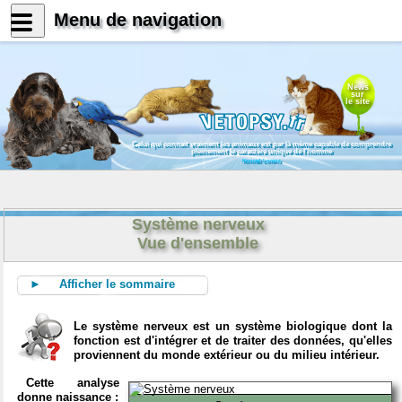
Menu de navigation
News
sur
le site
Celui qui connait vraiment les animaux est par là même capable de comprendre
pleinement le caractère unique de l'homme
Konrad Lorenz
Système nerveux
Vue d'ensemble
► Afficher le sommaire
Le système nerveux est un système biologique dont la
fonction est d'intégrer et de traiter des données, qu'elles
proviennent du monde extérieur ou du milieu intérieur.
Cette analyse
donne naissance :