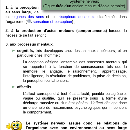
Système nerveux
(Figure tirée d'un ancien manuel d'école primaire)
1. à la perception
au sens large
, via
les
organes des sens
et les
récepteurs sensoriels
disséminés dans
l'organisme (
sensation et perception
) ;
2. à la production d'actes moteurs (comportements)
lorsque la
nécessité se fait sentir ;
3. aux processus mentaux,
cognitifs,
très développés chez les animaux supérieurs, et en
particulier chez l'homme ;
La cognition désigne l'ensemble des processus mentaux qui
se rapportent à la fonction de connaissance tels que la
mémoire, le langage, le raisonnement, l'apprentissage,
l'intelligence, la résolution de problèmes, la prise de décision,
la perception ou l'attention…
affectifs.
L'affect correspond à tout état affectif, pénible ou agréable,
vague ou qualifié, qu'il se présente sous la forme d'une
décharge massive ou d'un état général. L'affect désigne donc
un ensemble de mécanismes psychologiques qui influencent
le comportement.
Le système nerveux assure donc les relations de
l'organisme avec son environnement au sens large