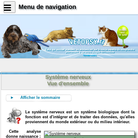
Menu de navigation
News
sur
le site
Celui qui connait vraiment les animaux est par là même capable de comprendre
pleinement le caractère unique de l'homme
Konrad Lorenz
Système nerveux
Vue d'ensemble
► Afficher le sommaire
Le système nerveux est un système biologique dont la
fonction est d'intégrer et de traiter des données, qu'elles
proviennent du monde extérieur ou du milieu intérieur.
Cette analyse
donne naissance :