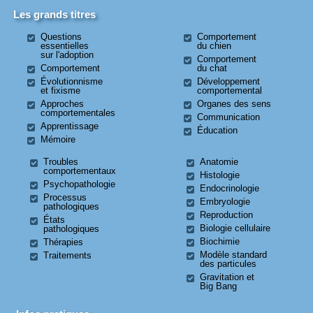
Les grands titres
Questions
Comportement
essentielles
du chien
sur l'adoption
Comportement
Comportement
du chat
Évolutionnisme
Développement
et fixisme
comportemental
Approches
Organes des sens
comportementales
Communication
Apprentissage
Éducation
Mémoire
Troubles
Anatomie
comportementaux
Histologie
Psychopathologie
Endocrinologie
Processus
Embryologie
pathologiques
Reproduction
États
Biologie cellulaire
pathologiques
Biochimie
Thérapies
Modèle standard
Traitements
des particules
Gravitation et
Big Bang