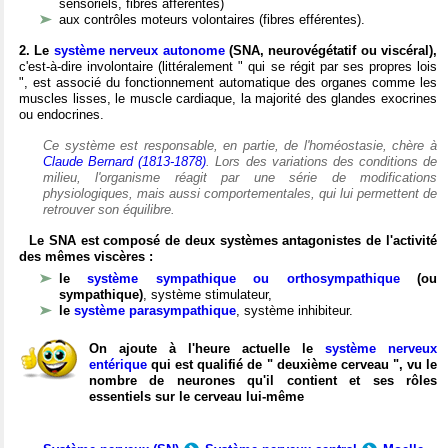
sensoriels, fibres afférentes)
aux contrôles moteurs volontaires (fibres efférentes).
2. Le
système nerveux autonome
(SNA, neurovégétatif ou viscéral),
c'est-à-dire involontaire (littéralement " qui se régit par ses propres lois
", est associé du fonctionnement automatique des organes comme les
muscles lisses, le muscle cardiaque, la majorité des glandes exocrines
ou endocrines.
Ce système est responsable, en partie, de l'homéostasie, chère à
Claude Bernard (1813-1878)
. Lors des variations des conditions de
milieu, l'organisme réagit par une série de modifications
physiologiques, mais aussi comportementales, qui lui permettent de
retrouver son équilibre.
Le SNA est composé de deux systèmes antagonistes de l'activité
des mêmes viscères :
le
système sympathique ou orthosympathique
(ou
sympathique)
, système stimulateur,
le
système parasympathique
, système inhibiteur.
On ajoute à l'heure actuelle le
système nerveux
entérique
qui est qualifié de " deuxième cerveau ", vu le
nombre de neurones qu'il contient et ses rôles
essentiels sur le cerveau lui-même