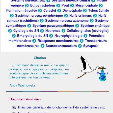
Système nerveux (SN)
Système nerveux central
Moelle
épinière
Bulbe rachidien
Pont
Mésencéphale
Formation réticulée
Cervelet
Diencéphale
Télencéphale
Système nerveux périphérique
Nerfs crâniens
Nerfs
spinaux (rachidiens)
Système nerveux autonome
Système
sympathique
Système parasympathique
Système entérique
Cytologie du SN
Neurones
Cellules gliales (névroglie)
Embryologie du SN
Neurophysiologie
Potentiels
membranaires
Récepteurs membranaires
Transporteurs
membranaires
Neurotransmetteurs
Synapses
Citation
« Comment définir le réel ? Ce que tu
ressens, vois, goûtes ou respires, ne
sont rien que des impulsions électriques
Contact
interprétées par ton cerveau. »
Andy Wachowski
Documentation web
Principes généraux de fonctionnement du système nerveux