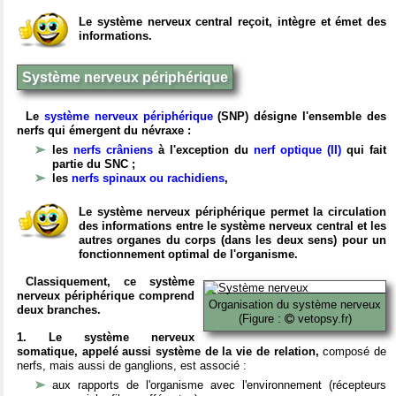
Le système nerveux central reçoit, intègre et émet des
informations.
Système nerveux périphérique
Le
système nerveux périphérique
(SNP) désigne l'ensemble des
nerfs qui émergent du névraxe :
les
nerfs crâniens
à l'exception du
nerf optique (II)
qui fait
partie du SNC ;
les
nerfs spinaux ou rachidiens
,
Le système nerveux périphérique permet la circulation
des informations entre le système nerveux central et les
autres organes du corps (dans les deux sens) pour un
fonctionnement optimal de l'organisme.
Classiquement, ce système
nerveux périphérique comprend
Organisation du système nerveux
deux branches.
(Figure :
vetopsy.fr)
1. Le système nerveux
somatique, appelé aussi système de la vie de relation,
composé de
nerfs, mais aussi de ganglions, est associé :
aux rapports de l'organisme avec l'environnement (récepteurs