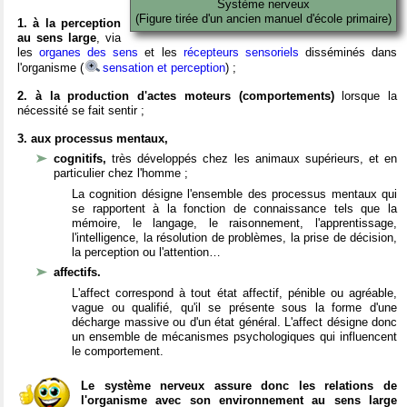
Système nerveux
(Figure tirée d'un ancien manuel d'école primaire)
1. à la perception
au sens large
, via
les
organes des sens
et les
récepteurs sensoriels
disséminés dans
l'organisme (
sensation et perception
) ;
2. à la production d'actes moteurs (comportements)
lorsque la
nécessité se fait sentir ;
3. aux processus mentaux,
cognitifs,
très développés chez les animaux supérieurs, et en
particulier chez l'homme ;
La cognition désigne l'ensemble des processus mentaux qui
se rapportent à la fonction de connaissance tels que la
mémoire, le langage, le raisonnement, l'apprentissage,
l'intelligence, la résolution de problèmes, la prise de décision,
la perception ou l'attention…
affectifs.
L'affect correspond à tout état affectif, pénible ou agréable,
vague ou qualifié, qu'il se présente sous la forme d'une
décharge massive ou d'un état général. L'affect désigne donc
un ensemble de mécanismes psychologiques qui influencent
le comportement.
Le système nerveux assure donc les relations de
l'organisme avec son environnement au sens large