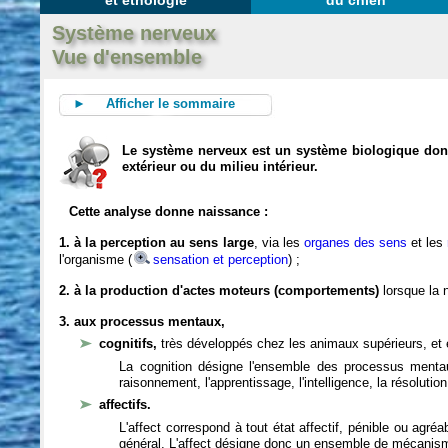
et éthologie
du chien
Système nerveux
Vue d'ensemble
► Afficher le sommaire
Le système nerveux est un système biologique dont 
extérieur ou du milieu intérieur.
Cette analyse donne naissance :
1. à la perception au sens large
, via les
organes des sens
et les
l'organisme (
sensation et perception
) ;
2. à la production d'actes moteurs (comportements)
lorsque la n
3. aux processus mentaux,
cognitifs,
très développés chez les animaux supérieurs, et 
La cognition désigne l'ensemble des processus mentau
raisonnement, l'apprentissage, l'intelligence, la résoluti
affectifs.
L'affect correspond à tout état affectif, pénible ou agré
général. L'affect désigne donc un ensemble de mécanis