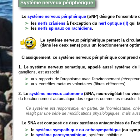
Système nerveux périphérique
Le
système nerveux périphérique
(SNP) désigne l'ensemble d
les
nerfs crâniens
à l'exception du
nerf optique (II)
qui fa
les
nerfs spinaux ou rachidiens
,
Le système nerveux périphérique permet la circulat
(dans les deux sens) pour un fonctionnement optim
Classiquement, ce système nerveux périphérique comprend 
1. Le système nerveux somatique, appelé aussi système de la
ganglions, est associé :
aux rapports de l'organisme avec l'environnement (récepteurs
aux contrôles moteurs volontaires (fibres efférentes).
2. Le
système nerveux autonome
(SNA, neurovégétatif ou viscé
du fonctionnement automatique des organes comme les muscles liss
Ce système est responsable, en partie, de l'homéostasie, ch
réagit par une série de modifications physiologiques, mais auss
Le SNA est composé de deux systèmes antagonistes de l'acti
le
système sympathique ou orthosympathique
(ou symp
le
système parasympathique
, système inhibiteur.