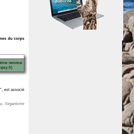
publicité
anes du corps
tème nerveux
psy.fr)
 ", est associé
eu, l'organisme