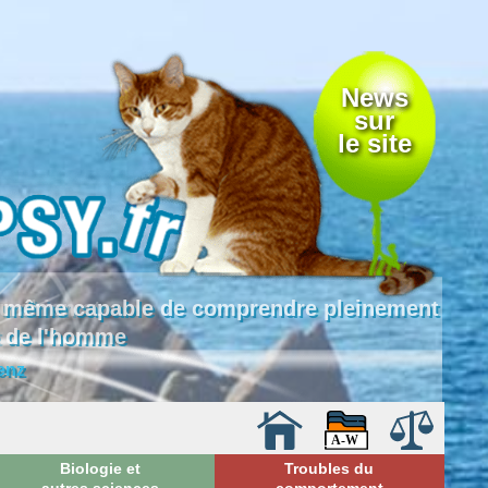
News
sur
le site
 là même capable de comprendre pleinement
e de l'homme
enz
Biologie et
Troubles du