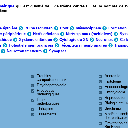
ntérique
qui est qualifié de " deuxième cerveau ", vu le nombre de n
-même
e épinière
Bulbe rachidien
Pont
Mésencéphale
Formation 
x périphérique
Nerfs crâniens
Nerfs spinaux (rachidiens)
Syst
thique
Système entérique
Cytologie du SN
Neurones
Cell
e
Potentiels membranaires
Récepteurs membranaires
Transpo
Neurotransmetteurs
Synapses
Troubles
Anatomie
comportementaux
Histologie
Psychopathologie
Endocrinologi
Processus
Embryologie
pathologiques
Reproduction
États
Biologie cellul
pathologiques
Biochimie
Thérapies
Modèle stand
Traitements
des particules
Gravitation et
Big Bang