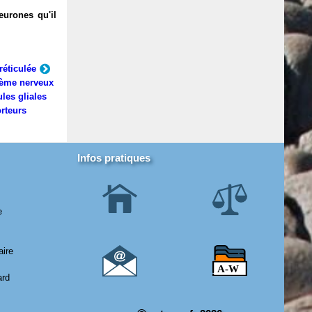
eurones qu'il
réticulée
ème nerveux
ules gliales
rteurs
Infos pratiques
e
aire
ard