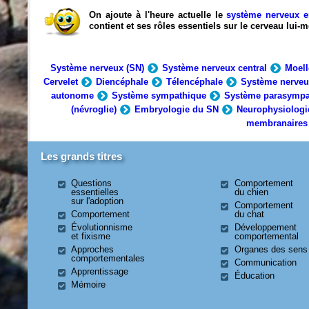
On ajoute à l'heure actuelle le
système nerveux e
contient et ses rôles essentiels sur le cerveau lui
Système nerveux (SN)
Système nerveux central
Moell
Cervelet
Diencéphale
Télencéphale
Système nerveu
autonome
Système sympathique
Système parasympa
(névroglie)
Embryologie du SN
Neurophysiologi
membranaires
Les grands titres
Questions
Comportement
essentielles
du chien
sur l'adoption
Comportement
Comportement
du chat
Évolutionnisme
Développement
et fixisme
comportemental
Approches
Organes des sens
comportementales
Communication
Apprentissage
Éducation
Mémoire