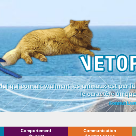
lui qui connait vraiment les animaux est par
le caractère uniqu
Konrad Lor
Comportement
Communication