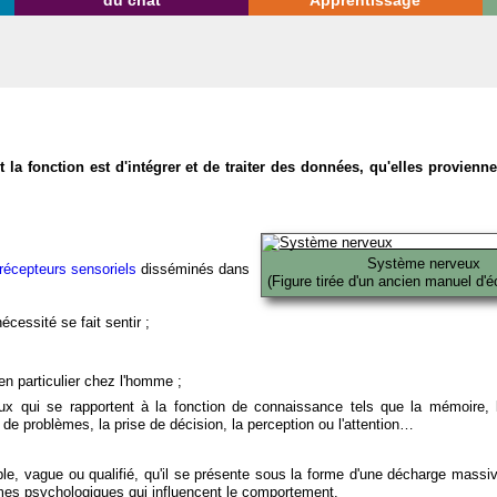
du chat
Apprentissage
la fonction est d'intégrer et de traiter des données, qu'elles provien
Système nerveux
récepteurs sensoriels
disséminés dans
(Figure tirée d'un ancien manuel d'é
écessité se fait sentir ;
en particulier chez l'homme ;
x qui se rapportent à la fonction de connaissance tels que la mémoire, l
on de problèmes, la prise de décision, la perception ou l'attention…
able, vague ou qualifié, qu'il se présente sous la forme d'une décharge massi
mes psychologiques qui influencent le comportement.