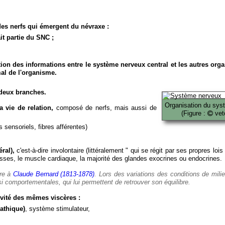
es nerfs qui émergent du névraxe :
it partie du SNC ;
ion des informations entre le système nerveux central et les autres org
al de l'organisme.
deux branches.
Organisation du sys
 vie de relation,
composé de nerfs, mais aussi de
(Figure :
veto
 sensoriels, fibres afférentes)
ral),
c'est-à-dire involontaire (littéralement " qui se régit par ses propres lois
es, le muscle cardiaque, la majorité des glandes exocrines ou endocrines.
ère à
Claude Bernard (1813-1878)
. Lors des variations des conditions de mili
i comportementales, qui lui permettent de retrouver son équilibre.
vité des mêmes viscères :
athique)
, système stimulateur,