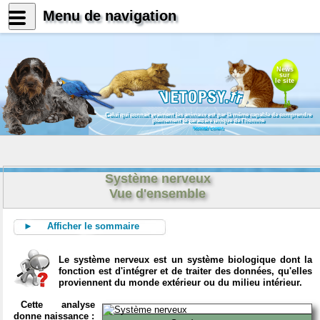
Menu de navigation
News
sur
le site
Celui qui connait vraiment les animaux est par là même capable de comprendre
pleinement le caractère unique de l'homme
Konrad Lorenz
Système nerveux
Vue d'ensemble
► Afficher le sommaire
Le système nerveux est un système biologique dont la
fonction est d'intégrer et de traiter des données, qu'elles
proviennent du monde extérieur ou du milieu intérieur.
Cette analyse
donne naissance :