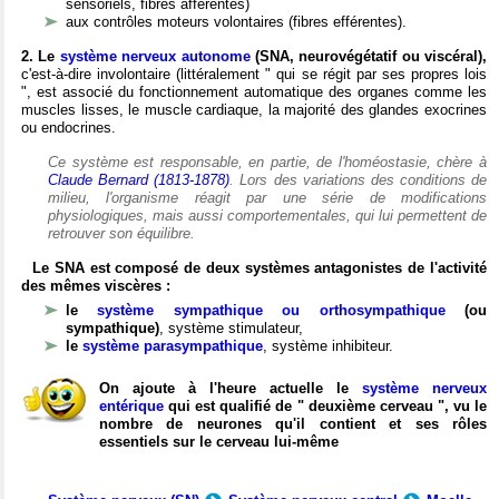
sensoriels, fibres afférentes)
aux contrôles moteurs volontaires (fibres efférentes).
2. Le
système nerveux autonome
(SNA, neurovégétatif ou viscéral),
c'est-à-dire involontaire (littéralement " qui se régit par ses propres lois
", est associé du fonctionnement automatique des organes comme les
muscles lisses, le muscle cardiaque, la majorité des glandes exocrines
ou endocrines.
Ce système est responsable, en partie, de l'homéostasie, chère à
Claude Bernard (1813-1878)
. Lors des variations des conditions de
milieu, l'organisme réagit par une série de modifications
physiologiques, mais aussi comportementales, qui lui permettent de
retrouver son équilibre.
Le SNA est composé de deux systèmes antagonistes de l'activité
des mêmes viscères :
le
système sympathique ou orthosympathique
(ou
sympathique)
, système stimulateur,
le
système parasympathique
, système inhibiteur.
On ajoute à l'heure actuelle le
système nerveux
entérique
qui est qualifié de " deuxième cerveau ", vu le
nombre de neurones qu'il contient et ses rôles
essentiels sur le cerveau lui-même