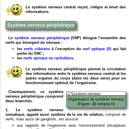
Le système nerveux central reçoit, intègre et émet des
informations.
Système nerveux périphérique
Le
système nerveux périphérique
(SNP) désigne l'ensemble des
nerfs qui émergent du névraxe :
les
nerfs crâniens
à l'exception du
nerf optique (II)
qui fait
partie du SNC ;
les
nerfs spinaux ou rachidiens
,
Le système nerveux périphérique permet la circulation
des informations entre le système nerveux central et les
autres organes du corps (dans les deux sens) pour un
fonctionnement optimal de l'organisme.
Classiquement, ce système
nerveux périphérique comprend
Organisation du système nerveux
deux branches.
(Figure :
vetopsy.fr)
1. Le système nerveux
somatique, appelé aussi système de la vie de relation,
composé de
nerfs, mais aussi de ganglions, est associé :
aux rapports de l'organisme avec l'environnement (récepteurs