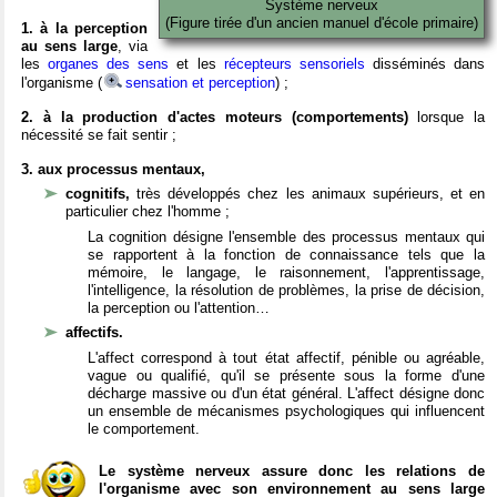
Système nerveux
(Figure tirée d'un ancien manuel d'école primaire)
1. à la perception
au sens large
, via
les
organes des sens
et les
récepteurs sensoriels
disséminés dans
l'organisme (
sensation et perception
) ;
2. à la production d'actes moteurs (comportements)
lorsque la
nécessité se fait sentir ;
3. aux processus mentaux,
cognitifs,
très développés chez les animaux supérieurs, et en
particulier chez l'homme ;
La cognition désigne l'ensemble des processus mentaux qui
se rapportent à la fonction de connaissance tels que la
mémoire, le langage, le raisonnement, l'apprentissage,
l'intelligence, la résolution de problèmes, la prise de décision,
la perception ou l'attention…
affectifs.
L'affect correspond à tout état affectif, pénible ou agréable,
vague ou qualifié, qu'il se présente sous la forme d'une
décharge massive ou d'un état général. L'affect désigne donc
un ensemble de mécanismes psychologiques qui influencent
le comportement.
Le système nerveux assure donc les relations de
l'organisme avec son environnement au sens large