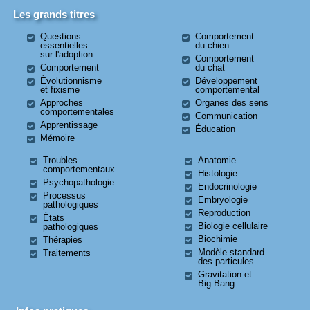
Les grands titres
Questions
Comportement
essentielles
du chien
sur l'adoption
Comportement
Comportement
du chat
Évolutionnisme
Développement
et fixisme
comportemental
Approches
Organes des sens
comportementales
Communication
Apprentissage
Éducation
Mémoire
Troubles
Anatomie
comportementaux
Histologie
Psychopathologie
Endocrinologie
Processus
Embryologie
pathologiques
Reproduction
États
Biologie cellulaire
pathologiques
Biochimie
Thérapies
Modèle standard
Traitements
des particules
Gravitation et
Big Bang