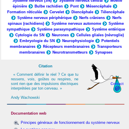
Système nerveux (SN)
Système nerveux central
Moelle
épinière
Bulbe rachidien
Pont
Mésencéphale
Formation réticulée
Cervelet
Diencéphale
Télencéphale
Système nerveux périphérique
Nerfs crâniens
Nerfs
spinaux (rachidiens)
Système nerveux autonome
Système
sympathique
Système parasympathique
Système entérique
Cytologie du SN
Neurones
Cellules gliales (névroglie)
Embryologie du SN
Neurophysiologie
Potentiels
membranaires
Récepteurs membranaires
Transporteurs
membranaires
Neurotransmetteurs
Synapses
Citation
« Comment définir le réel ? Ce que tu
ressens, vois, goûtes ou respires, ne
sont rien que des impulsions électriques
Contact
interprétées par ton cerveau. »
Andy Wachowski
Documentation web
Principes généraux de fonctionnement du système nerveux