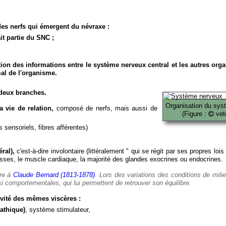
es nerfs qui émergent du névraxe :
it partie du SNC ;
ion des informations entre le système nerveux central et les autres org
al de l'organisme.
deux branches.
Organisation du sys
 vie de relation,
composé de nerfs, mais aussi de
(Figure :
veto
 sensoriels, fibres afférentes)
ral),
c'est-à-dire involontaire (littéralement " qui se régit par ses propres lois
es, le muscle cardiaque, la majorité des glandes exocrines ou endocrines.
ère à
Claude Bernard (1813-1878)
. Lors des variations des conditions de mili
i comportementales, qui lui permettent de retrouver son équilibre.
vité des mêmes viscères :
athique)
, système stimulateur,