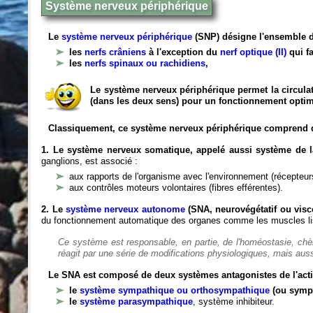
Système nerveux périphérique
Le
système nerveux périphérique
(SNP) désigne l'ensemble d
les
nerfs crâniens
à l'exception du
nerf optique (II)
qui fa
les
nerfs spinaux ou rachidiens
,
Le système nerveux périphérique permet la circulat
(dans les deux sens) pour un fonctionnement optim
Classiquement, ce système nerveux périphérique comprend 
1. Le système nerveux somatique, appelé aussi système de la
ganglions, est associé :
aux rapports de l'organisme avec l'environnement (récepteurs
aux contrôles moteurs volontaires (fibres efférentes).
2. Le
système nerveux autonome
(SNA, neurovégétatif ou viscé
du fonctionnement automatique des organes comme les muscles liss
Ce système est responsable, en partie, de l'homéostasie, ch
réagit par une série de modifications physiologiques, mais auss
Le SNA est composé de deux systèmes antagonistes de l'acti
le
système sympathique ou orthosympathique
(ou symp
le
système parasympathique
, système inhibiteur.