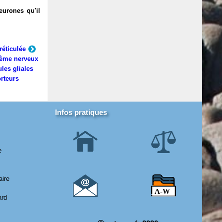
eurones qu'il
réticulée
ème nerveux
ules gliales
rteurs
Infos pratiques
e
aire
ard