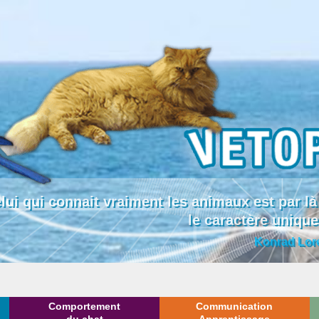
lui qui connait vraiment les animaux est par
le caractère uniqu
Konrad Lor
Comportement
Communication