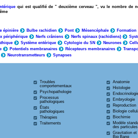
ntérique
qui est qualifié de " deuxième cerveau ", vu le nombre de n
-même
e épinière
Bulbe rachidien
Pont
Mésencéphale
Formation 
x périphérique
Nerfs crâniens
Nerfs spinaux (rachidiens)
Syst
thique
Système entérique
Cytologie du SN
Neurones
Cell
e
Potentiels membranaires
Récepteurs membranaires
Transpo
Neurotransmetteurs
Synapses
Troubles
Anatomie
comportementaux
Histologie
Psychopathologie
Endocrinologi
Processus
Embryologie
pathologiques
Reproduction
États
Biologie cellul
pathologiques
Biochimie
Thérapies
Modèle stand
Traitements
des particules
Gravitation et
Big Bang