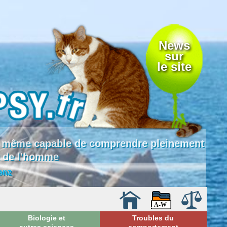
News
sur
le site
 là même capable de comprendre pleinement
e de l'homme
enz
Biologie et
Troubles du