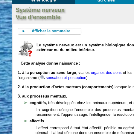
et éthologie
du chien
Système nerveux
Vue d'ensemble
► Afficher le sommaire
Le système nerveux est un système biologique dont 
extérieur ou du milieu intérieur.
Cette analyse donne naissance :
1. à la perception au sens large
, via les
organes des sens
et les
l'organisme (
sensation et perception
) ;
2. à la production d'actes moteurs (comportements)
lorsque la n
3. aux processus mentaux,
cognitifs,
très développés chez les animaux supérieurs, et 
La cognition désigne l'ensemble des processus mentau
raisonnement, l'apprentissage, l'intelligence, la résoluti
affectifs.
L'affect correspond à tout état affectif, pénible ou agré
général. L'affect désigne donc un ensemble de mécanis