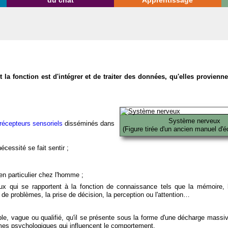
du chat
Apprentissage
la fonction est d'intégrer et de traiter des données, qu'elles provien
Système nerveux
récepteurs sensoriels
disséminés dans
(Figure tirée d'un ancien manuel d'é
écessité se fait sentir ;
en particulier chez l'homme ;
x qui se rapportent à la fonction de connaissance tels que la mémoire, l
on de problèmes, la prise de décision, la perception ou l'attention…
able, vague ou qualifié, qu'il se présente sous la forme d'une décharge massi
mes psychologiques qui influencent le comportement.