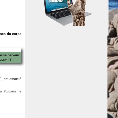
publicité
anes du corps
tème nerveux
psy.fr)
 ", est associé
eu, l'organisme