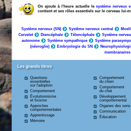
On ajoute à l'heure actuelle le
système nerveux e
contient et ses rôles essentiels sur le cerveau lui
Système nerveux (SN)
Système nerveux central
Moell
Cervelet
Diencéphale
Télencéphale
Système nerveu
autonome
Système sympathique
Système parasympa
(névroglie)
Embryologie du SN
Neurophysiologi
membranaires
Les grands titres
Questions
Comportement
essentielles
du chien
sur l'adoption
Comportement
Comportement
du chat
Évolutionnisme
Développement
et fixisme
comportemental
Approches
Organes des sens
comportementales
Communication
Apprentissage
Éducation
Mémoire