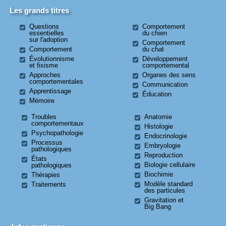
Les grands titres
Questions
Comportement
essentielles
du chien
sur l'adoption
Comportement
Comportement
du chat
Évolutionnisme
Développement
et fixisme
comportemental
Approches
Organes des sens
comportementales
Communication
Apprentissage
Éducation
Mémoire
Troubles
Anatomie
comportementaux
Histologie
Psychopathologie
Endocrinologie
Processus
Embryologie
pathologiques
Reproduction
États
Biologie cellulaire
pathologiques
Biochimie
Thérapies
Modèle standard
Traitements
des particules
Gravitation et
Big Bang