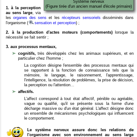
Système nerveux
(Figure tirée d'un ancien manuel d'école primaire)
1. à la perception
au sens large
, via
les
organes des sens
et les
récepteurs sensoriels
disséminés dans
l'organisme (
sensation et perception
) ;
2. à la production d'actes moteurs (comportements)
lorsque la
nécessité se fait sentir ;
3. aux processus mentaux,
cognitifs,
très développés chez les animaux supérieurs, et en
particulier chez l'homme ;
La cognition désigne l'ensemble des processus mentaux qui
se rapportent à la fonction de connaissance tels que la
mémoire, le langage, le raisonnement, l'apprentissage,
l'intelligence, la résolution de problèmes, la prise de décision,
la perception ou l'attention…
affectifs.
L'affect correspond à tout état affectif, pénible ou agréable,
vague ou qualifié, qu'il se présente sous la forme d'une
décharge massive ou d'un état général. L'affect désigne donc
un ensemble de mécanismes psychologiques qui influencent
le comportement.
Le système nerveux assure donc les relations de
l'organisme avec son environnement au sens large