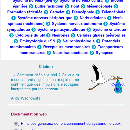
Système nerveux (SN)
Système nerveux central
Moelle
épinière
Bulbe rachidien
Pont
Mésencéphale
Formation réticulée
Cervelet
Diencéphale
Télencéphale
Système nerveux périphérique
Nerfs crâniens
Nerfs
spinaux (rachidiens)
Système nerveux autonome
Système
sympathique
Système parasympathique
Système entérique
Cytologie du SN
Neurones
Cellules gliales (névroglie)
Embryologie du SN
Neurophysiologie
Potentiels
membranaires
Récepteurs membranaires
Transporteurs
membranaires
Neurotransmetteurs
Synapses
Citation
« Comment définir le réel ? Ce que tu
ressens, vois, goûtes ou respires, ne
sont rien que des impulsions électriques
Contact
interprétées par ton cerveau. »
Andy Wachowski
Documentation web
Principes généraux de fonctionnement du système nerveux