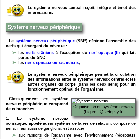
Le système nerveux central reçoit, intègre et émet des
informations.
Système nerveux périphérique
Le
système nerveux périphérique
(SNP) désigne l'ensemble des
nerfs qui émergent du névraxe :
les
nerfs crâniens
à l'exception du
nerf optique (II)
qui fait
partie du SNC ;
les
nerfs spinaux ou rachidiens
,
Le système nerveux périphérique permet la circulation
des informations entre le système nerveux central et les
autres organes du corps (dans les deux sens) pour un
fonctionnement optimal de l'organisme.
Classiquement, ce système
nerveux périphérique comprend
Organisation du système nerveux
deux branches.
(Figure :
vetopsy.fr)
1. Le système nerveux
somatique, appelé aussi système de la vie de relation,
composé de
nerfs, mais aussi de ganglions, est associé :
aux rapports de l'organisme avec l'environnement (récepteurs