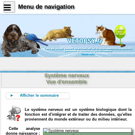
Menu de navigation
News
sur
le site
Celui qui connait vraiment les animaux est par là même capable de comprendre
pleinement le caractère unique de l'homme
Konrad Lorenz
Système nerveux
Vue d'ensemble
► Afficher le sommaire
Le système nerveux est un système biologique dont la
fonction est d'intégrer et de traiter des données, qu'elles
proviennent du monde extérieur ou du milieu intérieur.
Cette analyse
donne naissance :