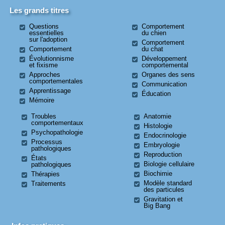
Les grands titres
Questions
Comportement
essentielles
du chien
sur l'adoption
Comportement
Comportement
du chat
Évolutionnisme
Développement
et fixisme
comportemental
Approches
Organes des sens
comportementales
Communication
Apprentissage
Éducation
Mémoire
Troubles
Anatomie
comportementaux
Histologie
Psychopathologie
Endocrinologie
Processus
Embryologie
pathologiques
Reproduction
États
Biologie cellulaire
pathologiques
Biochimie
Thérapies
Modèle standard
Traitements
des particules
Gravitation et
Big Bang