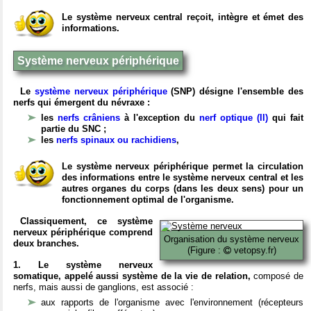
Le système nerveux central reçoit, intègre et émet des
informations.
Système nerveux périphérique
Le
système nerveux périphérique
(SNP) désigne l'ensemble des
nerfs qui émergent du névraxe :
les
nerfs crâniens
à l'exception du
nerf optique (II)
qui fait
partie du SNC ;
les
nerfs spinaux ou rachidiens
,
Le système nerveux périphérique permet la circulation
des informations entre le système nerveux central et les
autres organes du corps (dans les deux sens) pour un
fonctionnement optimal de l'organisme.
Classiquement, ce système
nerveux périphérique comprend
Organisation du système nerveux
deux branches.
(Figure :
vetopsy.fr)
1. Le système nerveux
somatique, appelé aussi système de la vie de relation,
composé de
nerfs, mais aussi de ganglions, est associé :
aux rapports de l'organisme avec l'environnement (récepteurs