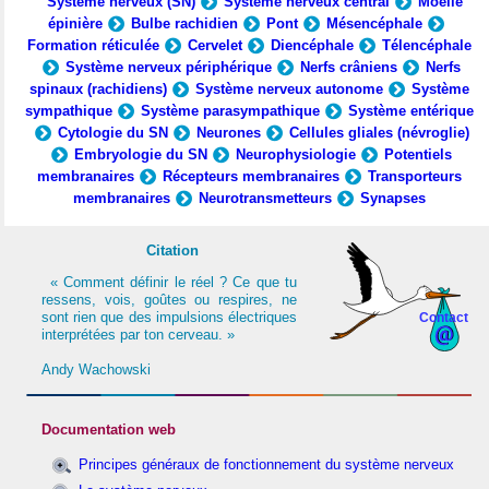
Système nerveux (SN)
Système nerveux central
Moelle
épinière
Bulbe rachidien
Pont
Mésencéphale
Formation réticulée
Cervelet
Diencéphale
Télencéphale
Système nerveux périphérique
Nerfs crâniens
Nerfs
spinaux (rachidiens)
Système nerveux autonome
Système
sympathique
Système parasympathique
Système entérique
Cytologie du SN
Neurones
Cellules gliales (névroglie)
Embryologie du SN
Neurophysiologie
Potentiels
membranaires
Récepteurs membranaires
Transporteurs
membranaires
Neurotransmetteurs
Synapses
Citation
« Comment définir le réel ? Ce que tu
ressens, vois, goûtes ou respires, ne
sont rien que des impulsions électriques
Contact
interprétées par ton cerveau. »
Andy Wachowski
Documentation web
Principes généraux de fonctionnement du système nerveux