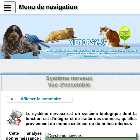
Menu de navigation
News
sur
le site
Celui qui connait vraiment les animaux est par là même capable de comprendre
pleinement le caractère unique de l'homme
Konrad Lorenz
Système nerveux
Vue d'ensemble
► Afficher le sommaire
Le système nerveux est un système biologique dont la
fonction est d'intégrer et de traiter des données, qu'elles
proviennent du monde extérieur ou du milieu intérieur.
Cette analyse
donne naissance :