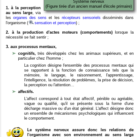
Système nerveux
(Figure tirée d'un ancien manuel d'école primaire)
1. à la perception
au sens large
, via
les
organes des sens
et les
récepteurs sensoriels
disséminés dans
l'organisme (
sensation et perception
) ;
2. à la production d'actes moteurs (comportements)
lorsque la
nécessité se fait sentir ;
3. aux processus mentaux,
cognitifs,
très développés chez les animaux supérieurs, et en
particulier chez l'homme ;
La cognition désigne l'ensemble des processus mentaux qui
se rapportent à la fonction de connaissance tels que la
mémoire, le langage, le raisonnement, l'apprentissage,
l'intelligence, la résolution de problèmes, la prise de décision,
la perception ou l'attention…
affectifs.
L'affect correspond à tout état affectif, pénible ou agréable,
vague ou qualifié, qu'il se présente sous la forme d'une
décharge massive ou d'un état général. L'affect désigne donc
un ensemble de mécanismes psychologiques qui influencent
le comportement.
Le système nerveux assure donc les relations de
l'organisme avec son environnement au sens large