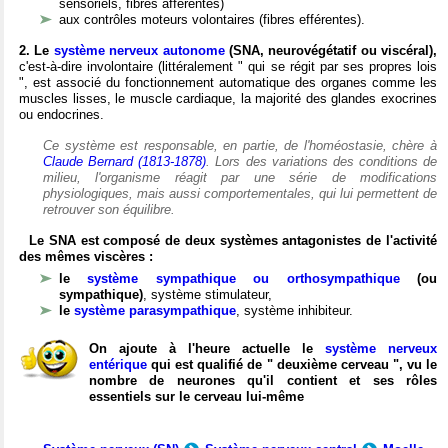
sensoriels, fibres afférentes)
aux contrôles moteurs volontaires (fibres efférentes).
2. Le
système nerveux autonome
(SNA, neurovégétatif ou viscéral),
c'est-à-dire involontaire (littéralement " qui se régit par ses propres lois
", est associé du fonctionnement automatique des organes comme les
muscles lisses, le muscle cardiaque, la majorité des glandes exocrines
ou endocrines.
Ce système est responsable, en partie, de l'homéostasie, chère à
Claude Bernard (1813-1878)
. Lors des variations des conditions de
milieu, l'organisme réagit par une série de modifications
physiologiques, mais aussi comportementales, qui lui permettent de
retrouver son équilibre.
Le SNA est composé de deux systèmes antagonistes de l'activité
des mêmes viscères :
le
système sympathique ou orthosympathique
(ou
sympathique)
, système stimulateur,
le
système parasympathique
, système inhibiteur.
On ajoute à l'heure actuelle le
système nerveux
entérique
qui est qualifié de " deuxième cerveau ", vu le
nombre de neurones qu'il contient et ses rôles
essentiels sur le cerveau lui-même