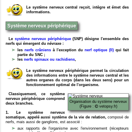
Le système nerveux central reçoit, intègre et émet des
informations.
Système nerveux périphérique
Le
système nerveux périphérique
(SNP) désigne l'ensemble des
nerfs qui émergent du névraxe :
les
nerfs crâniens
à l'exception du
nerf optique (II)
qui fait
partie du SNC ;
les
nerfs spinaux ou rachidiens
,
Le système nerveux périphérique permet la circulation
des informations entre le système nerveux central et les
autres organes du corps (dans les deux sens) pour un
fonctionnement optimal de l'organisme.
Classiquement, ce système
nerveux périphérique comprend
Organisation du système nerveux
deux branches.
(Figure :
vetopsy.fr)
1. Le système nerveux
somatique, appelé aussi système de la vie de relation,
composé de
nerfs, mais aussi de ganglions, est associé :
aux rapports de l'organisme avec l'environnement (récepteurs