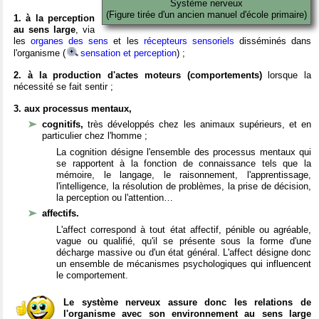
Système nerveux
(Figure tirée d'un ancien manuel d'école primaire)
1. à la perception
au sens large
, via
les
organes des sens
et les
récepteurs sensoriels
disséminés dans
l'organisme (
sensation et perception
) ;
2. à la production d'actes moteurs (comportements)
lorsque la
nécessité se fait sentir ;
3. aux processus mentaux,
cognitifs,
très développés chez les animaux supérieurs, et en
particulier chez l'homme ;
La cognition désigne l'ensemble des processus mentaux qui
se rapportent à la fonction de connaissance tels que la
mémoire, le langage, le raisonnement, l'apprentissage,
l'intelligence, la résolution de problèmes, la prise de décision,
la perception ou l'attention…
affectifs.
L'affect correspond à tout état affectif, pénible ou agréable,
vague ou qualifié, qu'il se présente sous la forme d'une
décharge massive ou d'un état général. L'affect désigne donc
un ensemble de mécanismes psychologiques qui influencent
le comportement.
Le système nerveux assure donc les relations de
l'organisme avec son environnement au sens large