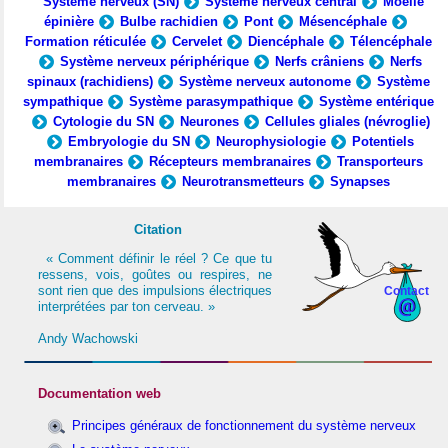
Système nerveux (SN)
Système nerveux central
Moelle
épinière
Bulbe rachidien
Pont
Mésencéphale
Formation réticulée
Cervelet
Diencéphale
Télencéphale
Système nerveux périphérique
Nerfs crâniens
Nerfs
spinaux (rachidiens)
Système nerveux autonome
Système
sympathique
Système parasympathique
Système entérique
Cytologie du SN
Neurones
Cellules gliales (névroglie)
Embryologie du SN
Neurophysiologie
Potentiels
membranaires
Récepteurs membranaires
Transporteurs
membranaires
Neurotransmetteurs
Synapses
Citation
« Comment définir le réel ? Ce que tu
ressens, vois, goûtes ou respires, ne
sont rien que des impulsions électriques
Contact
interprétées par ton cerveau. »
Andy Wachowski
Documentation web
Principes généraux de fonctionnement du système nerveux