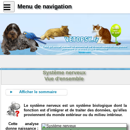
Menu de navigation
News
sur
le site
Celui qui connait vraiment les animaux est par là même capable de comprendre
pleinement le caractère unique de l'homme
Konrad Lorenz
Système nerveux
Vue d'ensemble
► Afficher le sommaire
Le système nerveux est un système biologique dont la
fonction est d'intégrer et de traiter des données, qu'elles
proviennent du monde extérieur ou du milieu intérieur.
Cette analyse
donne naissance :