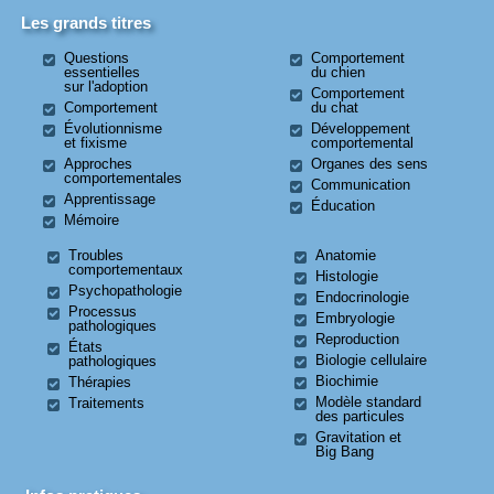
Les grands titres
Questions
Comportement
essentielles
du chien
sur l'adoption
Comportement
Comportement
du chat
Évolutionnisme
Développement
et fixisme
comportemental
Approches
Organes des sens
comportementales
Communication
Apprentissage
Éducation
Mémoire
Troubles
Anatomie
comportementaux
Histologie
Psychopathologie
Endocrinologie
Processus
Embryologie
pathologiques
Reproduction
États
Biologie cellulaire
pathologiques
Biochimie
Thérapies
Modèle standard
Traitements
des particules
Gravitation et
Big Bang