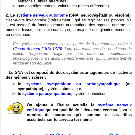
sensoriels, fibres afférentes)
aux contrôles moteurs volontaires (fibres efférentes).
2. Le
système nerveux autonome
(SNA, neurovégétatif ou viscéral),
c'est-à-dire involontaire (littéralement " qui se régit par ses propres lois
", est associé du fonctionnement automatique des organes comme les
muscles lisses, le muscle cardiaque, la majorité des glandes exocrines
ou endocrines.
Ce système est responsable, en partie, de l'homéostasie, chère à
Claude Bernard (1813-1878)
. Lors des variations des conditions de
milieu, l'organisme réagit par une série de modifications
physiologiques, mais aussi comportementales, qui lui permettent de
retrouver son équilibre.
Le SNA est composé de deux systèmes antagonistes de l'activité
des mêmes viscères :
le
système sympathique ou orthosympathique
(ou
sympathique)
, système stimulateur,
le
système parasympathique
, système inhibiteur.
On ajoute à l'heure actuelle le
système nerveux
entérique
qui est qualifié de " deuxième cerveau ", vu le
nombre de neurones qu'il contient et ses rôles
essentiels sur le cerveau lui-même