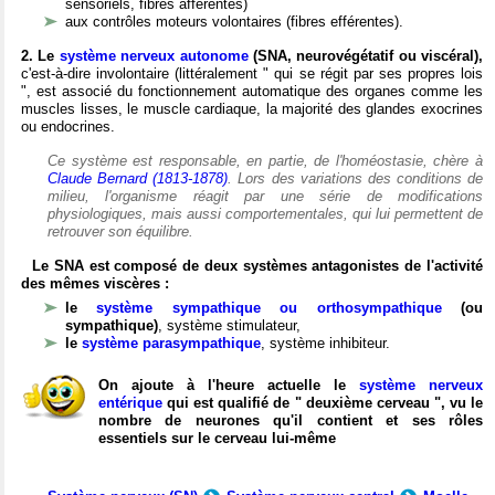
sensoriels, fibres afférentes)
aux contrôles moteurs volontaires (fibres efférentes).
2. Le
système nerveux autonome
(SNA, neurovégétatif ou viscéral),
c'est-à-dire involontaire (littéralement " qui se régit par ses propres lois
", est associé du fonctionnement automatique des organes comme les
muscles lisses, le muscle cardiaque, la majorité des glandes exocrines
ou endocrines.
Ce système est responsable, en partie, de l'homéostasie, chère à
Claude Bernard (1813-1878)
. Lors des variations des conditions de
milieu, l'organisme réagit par une série de modifications
physiologiques, mais aussi comportementales, qui lui permettent de
retrouver son équilibre.
Le SNA est composé de deux systèmes antagonistes de l'activité
des mêmes viscères :
le
système sympathique ou orthosympathique
(ou
sympathique)
, système stimulateur,
le
système parasympathique
, système inhibiteur.
On ajoute à l'heure actuelle le
système nerveux
entérique
qui est qualifié de " deuxième cerveau ", vu le
nombre de neurones qu'il contient et ses rôles
essentiels sur le cerveau lui-même