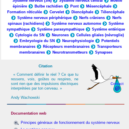
Système nerveux (SN)
Système nerveux central
Moelle
épinière
Bulbe rachidien
Pont
Mésencéphale
Formation réticulée
Cervelet
Diencéphale
Télencéphale
Système nerveux périphérique
Nerfs crâniens
Nerfs
spinaux (rachidiens)
Système nerveux autonome
Système
sympathique
Système parasympathique
Système entérique
Cytologie du SN
Neurones
Cellules gliales (névroglie)
Embryologie du SN
Neurophysiologie
Potentiels
membranaires
Récepteurs membranaires
Transporteurs
membranaires
Neurotransmetteurs
Synapses
Citation
« Comment définir le réel ? Ce que tu
ressens, vois, goûtes ou respires, ne
sont rien que des impulsions électriques
Contact
interprétées par ton cerveau. »
Andy Wachowski
Documentation web
Principes généraux de fonctionnement du système nerveux