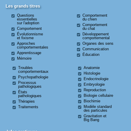
Les grands titres
Questions
Comportement
essentielles
du chien
sur l'adoption
Comportement
Comportement
du chat
Évolutionnisme
Développement
et fixisme
comportemental
Approches
Organes des sens
comportementales
Communication
Apprentissage
Éducation
Mémoire
Troubles
Anatomie
comportementaux
Histologie
Psychopathologie
Endocrinologie
Processus
Embryologie
pathologiques
Reproduction
États
Biologie cellulaire
pathologiques
Biochimie
Thérapies
Modèle standard
Traitements
des particules
Gravitation et
Big Bang