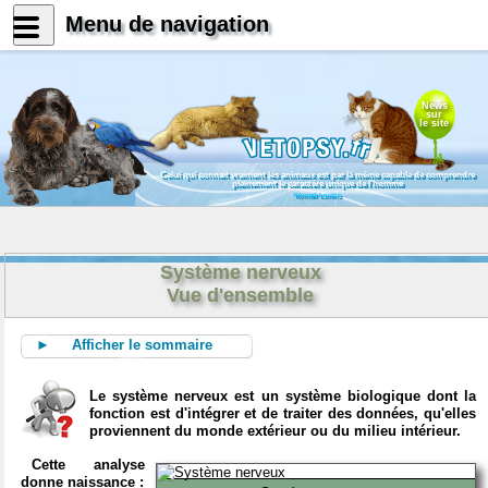
Menu de navigation
News
sur
le site
Celui qui connait vraiment les animaux est par là même capable de comprendre
pleinement le caractère unique de l'homme
Konrad Lorenz
Système nerveux
Vue d'ensemble
► Afficher le sommaire
Le système nerveux est un système biologique dont la
fonction est d'intégrer et de traiter des données, qu'elles
proviennent du monde extérieur ou du milieu intérieur.
Cette analyse
donne naissance :