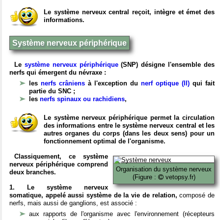
Le système nerveux central reçoit, intègre et émet des
informations.
Système nerveux périphérique
Le
système nerveux périphérique
(SNP) désigne l'ensemble des
nerfs qui émergent du névraxe :
les
nerfs crâniens
à l'exception du
nerf optique (II)
qui fait
partie du SNC ;
les
nerfs spinaux ou rachidiens
,
Le système nerveux périphérique permet la circulation
des informations entre le système nerveux central et les
autres organes du corps (dans les deux sens) pour un
fonctionnement optimal de l'organisme.
Classiquement, ce système
nerveux périphérique comprend
Organisation du système nerveux
deux branches.
(Figure :
vetopsy.fr)
1. Le système nerveux
somatique, appelé aussi système de la vie de relation,
composé de
nerfs, mais aussi de ganglions, est associé :
aux rapports de l'organisme avec l'environnement (récepteurs