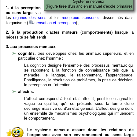
Système nerveux
(Figure tirée d'un ancien manuel d'école primaire)
1. à la perception
au sens large
, via
les
organes des sens
et les
récepteurs sensoriels
disséminés dans
l'organisme (
sensation et perception
) ;
2. à la production d'actes moteurs (comportements)
lorsque la
nécessité se fait sentir ;
3. aux processus mentaux,
cognitifs,
très développés chez les animaux supérieurs, et en
particulier chez l'homme ;
La cognition désigne l'ensemble des processus mentaux qui
se rapportent à la fonction de connaissance tels que la
mémoire, le langage, le raisonnement, l'apprentissage,
l'intelligence, la résolution de problèmes, la prise de décision,
la perception ou l'attention…
affectifs.
L'affect correspond à tout état affectif, pénible ou agréable,
vague ou qualifié, qu'il se présente sous la forme d'une
décharge massive ou d'un état général. L'affect désigne donc
un ensemble de mécanismes psychologiques qui influencent
le comportement.
Le système nerveux assure donc les relations de
l'organisme avec son environnement au sens large