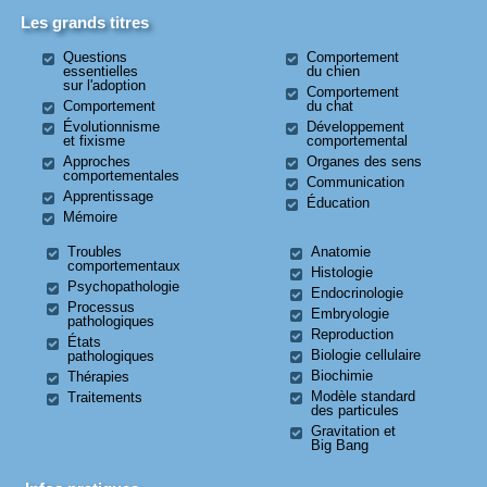
Les grands titres
Questions
Comportement
essentielles
du chien
sur l'adoption
Comportement
Comportement
du chat
Évolutionnisme
Développement
et fixisme
comportemental
Approches
Organes des sens
comportementales
Communication
Apprentissage
Éducation
Mémoire
Troubles
Anatomie
comportementaux
Histologie
Psychopathologie
Endocrinologie
Processus
Embryologie
pathologiques
Reproduction
États
Biologie cellulaire
pathologiques
Biochimie
Thérapies
Modèle standard
Traitements
des particules
Gravitation et
Big Bang