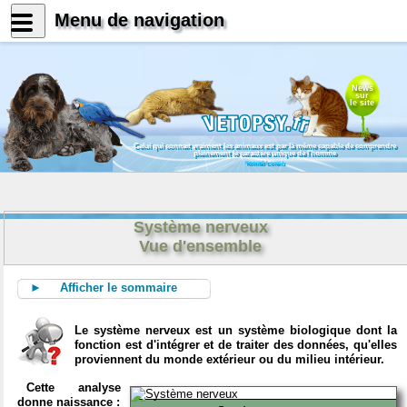
Menu de navigation
News
sur
le site
Celui qui connait vraiment les animaux est par là même capable de comprendre
pleinement le caractère unique de l'homme
Konrad Lorenz
Système nerveux
Vue d'ensemble
► Afficher le sommaire
Le système nerveux est un système biologique dont la
fonction est d'intégrer et de traiter des données, qu'elles
proviennent du monde extérieur ou du milieu intérieur.
Cette analyse
donne naissance :