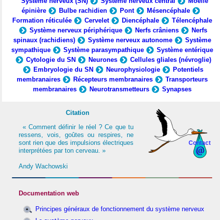
Système nerveux (SN)
Système nerveux central
Moelle
épinière
Bulbe rachidien
Pont
Mésencéphale
Formation réticulée
Cervelet
Diencéphale
Télencéphale
Système nerveux périphérique
Nerfs crâniens
Nerfs
spinaux (rachidiens)
Système nerveux autonome
Système
sympathique
Système parasympathique
Système entérique
Cytologie du SN
Neurones
Cellules gliales (névroglie)
Embryologie du SN
Neurophysiologie
Potentiels
membranaires
Récepteurs membranaires
Transporteurs
membranaires
Neurotransmetteurs
Synapses
Citation
« Comment définir le réel ? Ce que tu
ressens, vois, goûtes ou respires, ne
sont rien que des impulsions électriques
Contact
interprétées par ton cerveau. »
Andy Wachowski
Documentation web
Principes généraux de fonctionnement du système nerveux