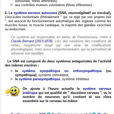
sensoriels, fibres afférentes)
aux contrôles moteurs volontaires (fibres efférentes).
2. Le
système nerveux autonome
(SNA, neurovégétatif ou viscéral),
c'est-à-dire involontaire (littéralement " qui se régit par ses propres lois
", est associé du fonctionnement automatique des organes comme les
muscles lisses, le muscle cardiaque, la majorité des glandes exocrines
ou endocrines.
Ce système est responsable, en partie, de l'homéostasie, chère à
Claude Bernard (1813-1878)
. Lors des variations des conditions de
milieu, l'organisme réagit par une série de modifications
physiologiques, mais aussi comportementales, qui lui permettent de
retrouver son équilibre.
Le SNA est composé de deux systèmes antagonistes de l'activité
des mêmes viscères :
le
système sympathique ou orthosympathique
(ou
sympathique)
, système stimulateur,
le
système parasympathique
, système inhibiteur.
On ajoute à l'heure actuelle le
système nerveux
entérique
qui est qualifié de " deuxième cerveau ", vu le
nombre de neurones qu'il contient et ses rôles
essentiels sur le cerveau lui-même