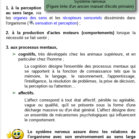
Système nerveux
(Figure tirée d'un ancien manuel d'école primaire)
1. à la perception
au sens large
, via
les
organes des sens
et les
récepteurs sensoriels
disséminés dans
l'organisme (
sensation et perception
) ;
2. à la production d'actes moteurs (comportements)
lorsque la
nécessité se fait sentir ;
3. aux processus mentaux,
cognitifs,
très développés chez les animaux supérieurs, et en
particulier chez l'homme ;
La cognition désigne l'ensemble des processus mentaux qui
se rapportent à la fonction de connaissance tels que la
mémoire, le langage, le raisonnement, l'apprentissage,
l'intelligence, la résolution de problèmes, la prise de décision,
la perception ou l'attention…
affectifs.
L'affect correspond à tout état affectif, pénible ou agréable,
vague ou qualifié, qu'il se présente sous la forme d'une
décharge massive ou d'un état général. L'affect désigne donc
un ensemble de mécanismes psychologiques qui influencent
le comportement.
Le système nerveux assure donc les relations de
l'organisme avec son environnement au sens large