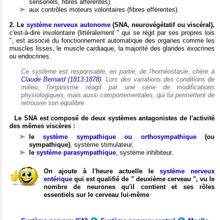
sensoriels, fibres afférentes)
aux contrôles moteurs volontaires (fibres efférentes).
2. Le
système nerveux autonome
(SNA, neurovégétatif ou viscéral),
c'est-à-dire involontaire (littéralement " qui se régit par ses propres lois
", est associé du fonctionnement automatique des organes comme les
muscles lisses, le muscle cardiaque, la majorité des glandes exocrines
ou endocrines.
Ce système est responsable, en partie, de l'homéostasie, chère à
Claude Bernard (1813-1878)
. Lors des variations des conditions de
milieu, l'organisme réagit par une série de modifications
physiologiques, mais aussi comportementales, qui lui permettent de
retrouver son équilibre.
Le SNA est composé de deux systèmes antagonistes de l'activité
des mêmes viscères :
le
système sympathique ou orthosympathique
(ou
sympathique)
, système stimulateur,
le
système parasympathique
, système inhibiteur.
On ajoute à l'heure actuelle le
système nerveux
entérique
qui est qualifié de " deuxième cerveau ", vu le
nombre de neurones qu'il contient et ses rôles
essentiels sur le cerveau lui-même