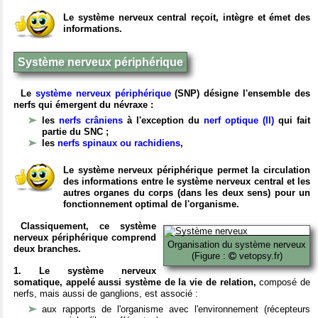
Le système nerveux central reçoit, intègre et émet des
informations.
Système nerveux périphérique
Le
système nerveux périphérique
(SNP) désigne l'ensemble des
nerfs qui émergent du névraxe :
les
nerfs crâniens
à l'exception du
nerf optique (II)
qui fait
partie du SNC ;
les
nerfs spinaux ou rachidiens
,
Le système nerveux périphérique permet la circulation
des informations entre le système nerveux central et les
autres organes du corps (dans les deux sens) pour un
fonctionnement optimal de l'organisme.
Classiquement, ce système
nerveux périphérique comprend
Organisation du système nerveux
deux branches.
(Figure :
vetopsy.fr)
1. Le système nerveux
somatique, appelé aussi système de la vie de relation,
composé de
nerfs, mais aussi de ganglions, est associé :
aux rapports de l'organisme avec l'environnement (récepteurs