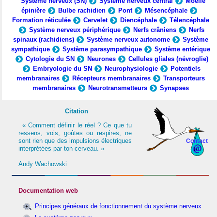
Système nerveux (SN)
Système nerveux central
Moelle
épinière
Bulbe rachidien
Pont
Mésencéphale
Formation réticulée
Cervelet
Diencéphale
Télencéphale
Système nerveux périphérique
Nerfs crâniens
Nerfs
spinaux (rachidiens)
Système nerveux autonome
Système
sympathique
Système parasympathique
Système entérique
Cytologie du SN
Neurones
Cellules gliales (névroglie)
Embryologie du SN
Neurophysiologie
Potentiels
membranaires
Récepteurs membranaires
Transporteurs
membranaires
Neurotransmetteurs
Synapses
Citation
« Comment définir le réel ? Ce que tu
ressens, vois, goûtes ou respires, ne
sont rien que des impulsions électriques
Contact
interprétées par ton cerveau. »
Andy Wachowski
Documentation web
Principes généraux de fonctionnement du système nerveux