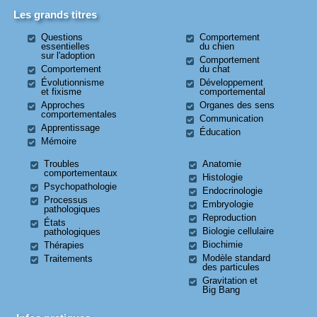
Les grands titres
Questions
Comportement
essentielles
du chien
sur l'adoption
Comportement
Comportement
du chat
Évolutionnisme
Développement
et fixisme
comportemental
Approches
Organes des sens
comportementales
Communication
Apprentissage
Éducation
Mémoire
Troubles
Anatomie
comportementaux
Histologie
Psychopathologie
Endocrinologie
Processus
Embryologie
pathologiques
Reproduction
États
Biologie cellulaire
pathologiques
Biochimie
Thérapies
Modèle standard
Traitements
des particules
Gravitation et
Big Bang