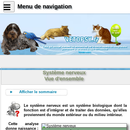
Menu de navigation
News
sur
le site
Celui qui connait vraiment les animaux est par là même capable de comprendre
pleinement le caractère unique de l'homme
Konrad Lorenz
Système nerveux
Vue d'ensemble
► Afficher le sommaire
Le système nerveux est un système biologique dont la
fonction est d'intégrer et de traiter des données, qu'elles
proviennent du monde extérieur ou du milieu intérieur.
Cette analyse
donne naissance :