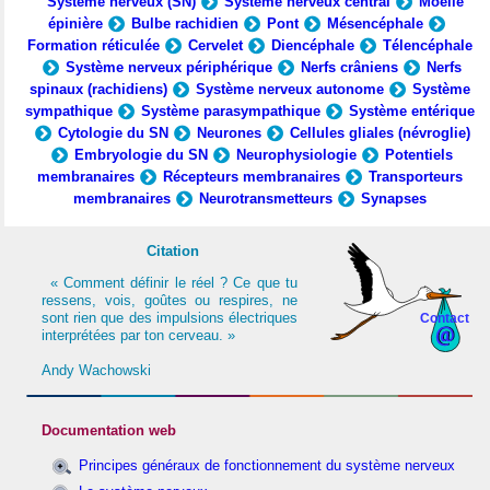
Système nerveux (SN)
Système nerveux central
Moelle
épinière
Bulbe rachidien
Pont
Mésencéphale
Formation réticulée
Cervelet
Diencéphale
Télencéphale
Système nerveux périphérique
Nerfs crâniens
Nerfs
spinaux (rachidiens)
Système nerveux autonome
Système
sympathique
Système parasympathique
Système entérique
Cytologie du SN
Neurones
Cellules gliales (névroglie)
Embryologie du SN
Neurophysiologie
Potentiels
membranaires
Récepteurs membranaires
Transporteurs
membranaires
Neurotransmetteurs
Synapses
Citation
« Comment définir le réel ? Ce que tu
ressens, vois, goûtes ou respires, ne
sont rien que des impulsions électriques
Contact
interprétées par ton cerveau. »
Andy Wachowski
Documentation web
Principes généraux de fonctionnement du système nerveux