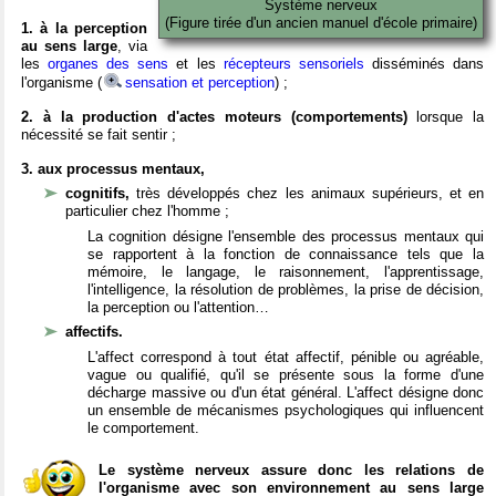
Système nerveux
(Figure tirée d'un ancien manuel d'école primaire)
1. à la perception
au sens large
, via
les
organes des sens
et les
récepteurs sensoriels
disséminés dans
l'organisme (
sensation et perception
) ;
2. à la production d'actes moteurs (comportements)
lorsque la
nécessité se fait sentir ;
3. aux processus mentaux,
cognitifs,
très développés chez les animaux supérieurs, et en
particulier chez l'homme ;
La cognition désigne l'ensemble des processus mentaux qui
se rapportent à la fonction de connaissance tels que la
mémoire, le langage, le raisonnement, l'apprentissage,
l'intelligence, la résolution de problèmes, la prise de décision,
la perception ou l'attention…
affectifs.
L'affect correspond à tout état affectif, pénible ou agréable,
vague ou qualifié, qu'il se présente sous la forme d'une
décharge massive ou d'un état général. L'affect désigne donc
un ensemble de mécanismes psychologiques qui influencent
le comportement.
Le système nerveux assure donc les relations de
l'organisme avec son environnement au sens large