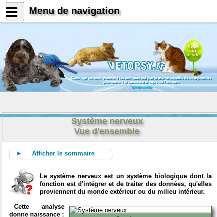
Menu de navigation
News
sur
le site
Celui qui connait vraiment les animaux est par là même capable de comprendre
pleinement le caractère unique de l'homme
Konrad Lorenz
Système nerveux
Vue d'ensemble
► Afficher le sommaire
Le système nerveux est un système biologique dont la
fonction est d'intégrer et de traiter des données, qu'elles
proviennent du monde extérieur ou du milieu intérieur.
Cette analyse
donne naissance :