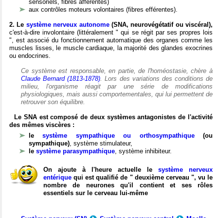
sensoriels, fibres afférentes)
aux contrôles moteurs volontaires (fibres efférentes).
2. Le
système nerveux autonome
(SNA, neurovégétatif ou viscéral),
c'est-à-dire involontaire (littéralement " qui se régit par ses propres lois
", est associé du fonctionnement automatique des organes comme les
muscles lisses, le muscle cardiaque, la majorité des glandes exocrines
ou endocrines.
Ce système est responsable, en partie, de l'homéostasie, chère à
Claude Bernard (1813-1878)
. Lors des variations des conditions de
milieu, l'organisme réagit par une série de modifications
physiologiques, mais aussi comportementales, qui lui permettent de
retrouver son équilibre.
Le SNA est composé de deux systèmes antagonistes de l'activité
des mêmes viscères :
le
système sympathique ou orthosympathique
(ou
sympathique)
, système stimulateur,
le
système parasympathique
, système inhibiteur.
On ajoute à l'heure actuelle le
système nerveux
entérique
qui est qualifié de " deuxième cerveau ", vu le
nombre de neurones qu'il contient et ses rôles
essentiels sur le cerveau lui-même