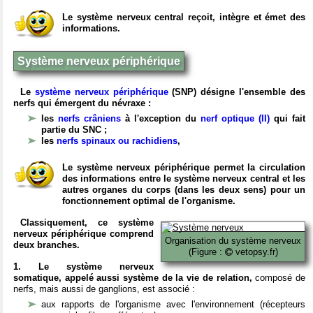
Le système nerveux central reçoit, intègre et émet des
informations.
Système nerveux périphérique
Le
système nerveux périphérique
(SNP) désigne l'ensemble des
nerfs qui émergent du névraxe :
les
nerfs crâniens
à l'exception du
nerf optique (II)
qui fait
partie du SNC ;
les
nerfs spinaux ou rachidiens
,
Le système nerveux périphérique permet la circulation
des informations entre le système nerveux central et les
autres organes du corps (dans les deux sens) pour un
fonctionnement optimal de l'organisme.
Classiquement, ce système
nerveux périphérique comprend
Organisation du système nerveux
deux branches.
(Figure :
vetopsy.fr)
1. Le système nerveux
somatique, appelé aussi système de la vie de relation,
composé de
nerfs, mais aussi de ganglions, est associé :
aux rapports de l'organisme avec l'environnement (récepteurs