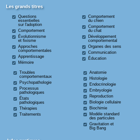
Les grands titres
Questions
Comportement
essentielles
du chien
sur l'adoption
Comportement
Comportement
du chat
Évolutionnisme
Développement
et fixisme
comportemental
Approches
Organes des sens
comportementales
Communication
Apprentissage
Éducation
Mémoire
Troubles
Anatomie
comportementaux
Histologie
Psychopathologie
Endocrinologie
Processus
Embryologie
pathologiques
Reproduction
États
Biologie cellulaire
pathologiques
Biochimie
Thérapies
Modèle standard
Traitements
des particules
Gravitation et
Big Bang