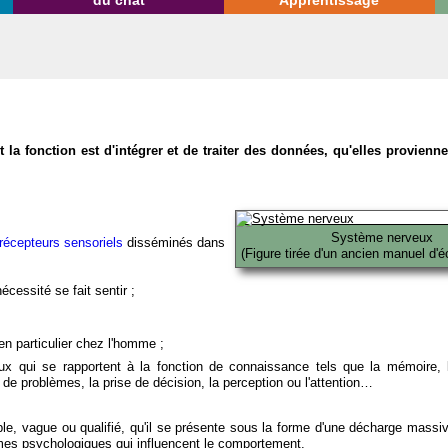
du chat
Apprentissage
la fonction est d'intégrer et de traiter des données, qu'elles provien
Système nerveux
récepteurs sensoriels
disséminés dans
(Figure tirée d'un ancien manuel d'é
écessité se fait sentir ;
en particulier chez l'homme ;
x qui se rapportent à la fonction de connaissance tels que la mémoire, l
on de problèmes, la prise de décision, la perception ou l'attention…
able, vague ou qualifié, qu'il se présente sous la forme d'une décharge massi
mes psychologiques qui influencent le comportement.