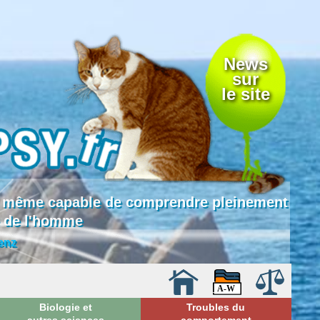
News
sur
le site
 là même capable de comprendre pleinement
e de l'homme
enz
Biologie et
Troubles du