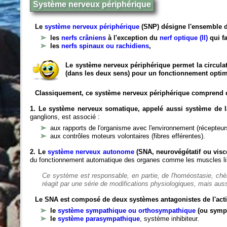
Système nerveux périphérique
Le
système nerveux périphérique
(SNP) désigne l'ensemble d
les
nerfs crâniens
à l'exception du
nerf optique (II)
qui fa
les
nerfs spinaux ou rachidiens
,
Le système nerveux périphérique permet la circulat
(dans les deux sens) pour un fonctionnement optim
Classiquement, ce système nerveux périphérique comprend 
1. Le système nerveux somatique, appelé aussi système de la
ganglions, est associé :
aux rapports de l'organisme avec l'environnement (récepteurs
aux contrôles moteurs volontaires (fibres efférentes).
2. Le
système nerveux autonome
(SNA, neurovégétatif ou viscé
du fonctionnement automatique des organes comme les muscles liss
Ce système est responsable, en partie, de l'homéostasie, ch
réagit par une série de modifications physiologiques, mais auss
Le SNA est composé de deux systèmes antagonistes de l'acti
le
système sympathique ou orthosympathique
(ou symp
le
système parasympathique
, système inhibiteur.