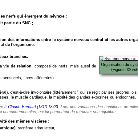
es nerfs qui émergent du névraxe :
it partie du SNC ;
ion des informations entre le système nerveux central et les autres org
al de l'organisme.
deux branches.
Organisation du sys
 vie de relation,
composé de nerfs, mais aussi de
(Figure :
veto
 sensoriels, fibres afférentes)
ral),
c'est-à-dire involontaire (littéralement " qui se régit par ses propres lois
es, le muscle cardiaque, la majorité des glandes exocrines ou endocrines.
ère à
Claude Bernard (1813-1878)
. Lors des variations des conditions de mili
i comportementales, qui lui permettent de retrouver son équilibre.
vité des mêmes viscères :
athique)
, système stimulateur,