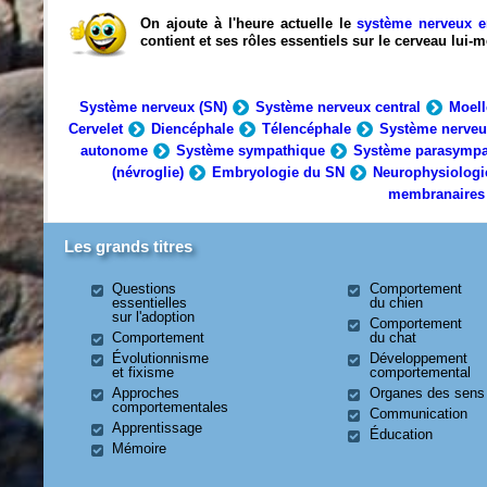
On ajoute à l'heure actuelle le
système nerveux e
contient et ses rôles essentiels sur le cerveau lui
Système nerveux (SN)
Système nerveux central
Moell
Cervelet
Diencéphale
Télencéphale
Système nerveu
autonome
Système sympathique
Système parasympa
(névroglie)
Embryologie du SN
Neurophysiologi
membranaires
Les grands titres
Questions
Comportement
essentielles
du chien
sur l'adoption
Comportement
Comportement
du chat
Évolutionnisme
Développement
et fixisme
comportemental
Approches
Organes des sens
comportementales
Communication
Apprentissage
Éducation
Mémoire