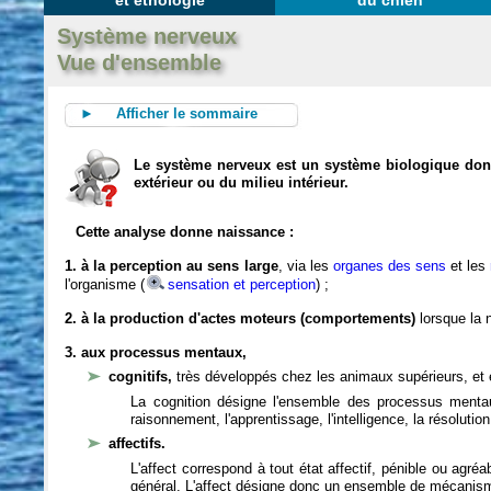
et éthologie
du chien
Système nerveux
Vue d'ensemble
► Afficher le sommaire
Le système nerveux est un système biologique dont 
extérieur ou du milieu intérieur.
Cette analyse donne naissance :
1. à la perception au sens large
, via les
organes des sens
et les
l'organisme (
sensation et perception
) ;
2. à la production d'actes moteurs (comportements)
lorsque la n
3. aux processus mentaux,
cognitifs,
très développés chez les animaux supérieurs, et 
La cognition désigne l'ensemble des processus mentau
raisonnement, l'apprentissage, l'intelligence, la résoluti
affectifs.
L'affect correspond à tout état affectif, pénible ou agré
général. L'affect désigne donc un ensemble de mécanis