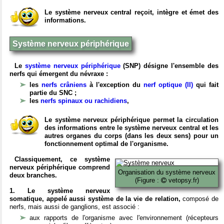
Le système nerveux central reçoit, intègre et émet des
informations.
Système nerveux périphérique
Le
système nerveux périphérique
(SNP) désigne l'ensemble des
nerfs qui émergent du névraxe :
les
nerfs crâniens
à l'exception du
nerf optique (II)
qui fait
partie du SNC ;
les
nerfs spinaux ou rachidiens
,
Le système nerveux périphérique permet la circulation
des informations entre le système nerveux central et les
autres organes du corps (dans les deux sens) pour un
fonctionnement optimal de l'organisme.
Classiquement, ce système
nerveux périphérique comprend
Organisation du système nerveux
deux branches.
(Figure :
vetopsy.fr)
1. Le système nerveux
somatique, appelé aussi système de la vie de relation,
composé de
nerfs, mais aussi de ganglions, est associé :
aux rapports de l'organisme avec l'environnement (récepteurs