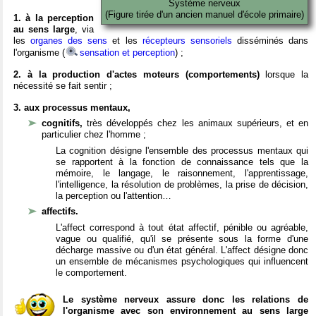
Système nerveux
(Figure tirée d'un ancien manuel d'école primaire)
1. à la perception
au sens large
, via
les
organes des sens
et les
récepteurs sensoriels
disséminés dans
l'organisme (
sensation et perception
) ;
2. à la production d'actes moteurs (comportements)
lorsque la
nécessité se fait sentir ;
3. aux processus mentaux,
cognitifs,
très développés chez les animaux supérieurs, et en
particulier chez l'homme ;
La cognition désigne l'ensemble des processus mentaux qui
se rapportent à la fonction de connaissance tels que la
mémoire, le langage, le raisonnement, l'apprentissage,
l'intelligence, la résolution de problèmes, la prise de décision,
la perception ou l'attention…
affectifs.
L'affect correspond à tout état affectif, pénible ou agréable,
vague ou qualifié, qu'il se présente sous la forme d'une
décharge massive ou d'un état général. L'affect désigne donc
un ensemble de mécanismes psychologiques qui influencent
le comportement.
Le système nerveux assure donc les relations de
l'organisme avec son environnement au sens large