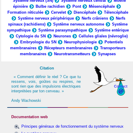
Système nerveux (SN)
Système nerveux central
Moelle
épinière
Bulbe rachidien
Pont
Mésencéphale
Formation réticulée
Cervelet
Diencéphale
Télencéphale
Système nerveux périphérique
Nerfs crâniens
Nerfs
spinaux (rachidiens)
Système nerveux autonome
Système
sympathique
Système parasympathique
Système entérique
Cytologie du SN
Neurones
Cellules gliales (névroglie)
Embryologie du SN
Neurophysiologie
Potentiels
membranaires
Récepteurs membranaires
Transporteurs
membranaires
Neurotransmetteurs
Synapses
Citation
« Comment définir le réel ? Ce que tu
ressens, vois, goûtes ou respires, ne
sont rien que des impulsions électriques
Contact
interprétées par ton cerveau. »
Andy Wachowski
Documentation web
Principes généraux de fonctionnement du système nerveux