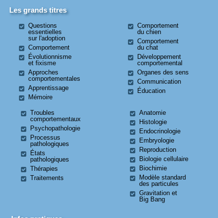
Les grands titres
Questions
Comportement
essentielles
du chien
sur l'adoption
Comportement
Comportement
du chat
Évolutionnisme
Développement
et fixisme
comportemental
Approches
Organes des sens
comportementales
Communication
Apprentissage
Éducation
Mémoire
Troubles
Anatomie
comportementaux
Histologie
Psychopathologie
Endocrinologie
Processus
Embryologie
pathologiques
Reproduction
États
Biologie cellulaire
pathologiques
Biochimie
Thérapies
Modèle standard
Traitements
des particules
Gravitation et
Big Bang