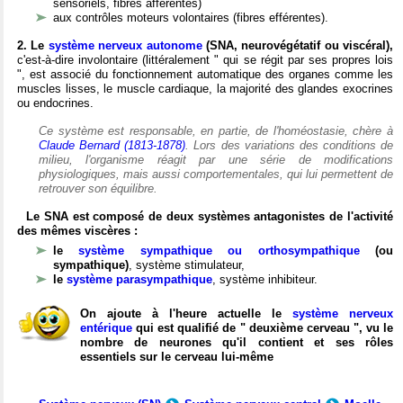
sensoriels, fibres afférentes)
aux contrôles moteurs volontaires (fibres efférentes).
2. Le
système nerveux autonome
(SNA, neurovégétatif ou viscéral),
c'est-à-dire involontaire (littéralement " qui se régit par ses propres lois
", est associé du fonctionnement automatique des organes comme les
muscles lisses, le muscle cardiaque, la majorité des glandes exocrines
ou endocrines.
Ce système est responsable, en partie, de l'homéostasie, chère à
Claude Bernard (1813-1878)
. Lors des variations des conditions de
milieu, l'organisme réagit par une série de modifications
physiologiques, mais aussi comportementales, qui lui permettent de
retrouver son équilibre.
Le SNA est composé de deux systèmes antagonistes de l'activité
des mêmes viscères :
le
système sympathique ou orthosympathique
(ou
sympathique)
, système stimulateur,
le
système parasympathique
, système inhibiteur.
On ajoute à l'heure actuelle le
système nerveux
entérique
qui est qualifié de " deuxième cerveau ", vu le
nombre de neurones qu'il contient et ses rôles
essentiels sur le cerveau lui-même