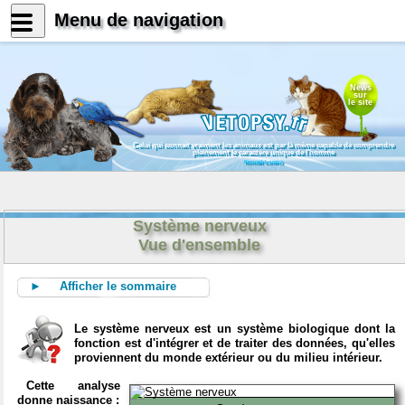
Menu de navigation
News
sur
le site
Celui qui connait vraiment les animaux est par là même capable de comprendre
pleinement le caractère unique de l'homme
Konrad Lorenz
Système nerveux
Vue d'ensemble
► Afficher le sommaire
Le système nerveux est un système biologique dont la
fonction est d'intégrer et de traiter des données, qu'elles
proviennent du monde extérieur ou du milieu intérieur.
Cette analyse
donne naissance :