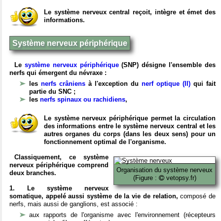
Le système nerveux central reçoit, intègre et émet des
informations.
Système nerveux périphérique
Le
système nerveux périphérique
(SNP) désigne l'ensemble des
nerfs qui émergent du névraxe :
les
nerfs crâniens
à l'exception du
nerf optique (II)
qui fait
partie du SNC ;
les
nerfs spinaux ou rachidiens
,
Le système nerveux périphérique permet la circulation
des informations entre le système nerveux central et les
autres organes du corps (dans les deux sens) pour un
fonctionnement optimal de l'organisme.
Classiquement, ce système
nerveux périphérique comprend
Organisation du système nerveux
deux branches.
(Figure :
vetopsy.fr)
1. Le système nerveux
somatique, appelé aussi système de la vie de relation,
composé de
nerfs, mais aussi de ganglions, est associé :
aux rapports de l'organisme avec l'environnement (récepteurs