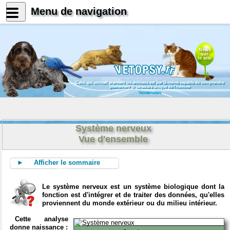
Menu de navigation
News
sur
le site
Celui qui connait vraiment les animaux est par là même capable de comprendre
pleinement le caractère unique de l'homme
Konrad Lorenz
Système nerveux
Vue d'ensemble
► Afficher le sommaire
Le système nerveux est un système biologique dont la
fonction est d'intégrer et de traiter des données, qu'elles
proviennent du monde extérieur ou du milieu intérieur.
Cette analyse
donne naissance :