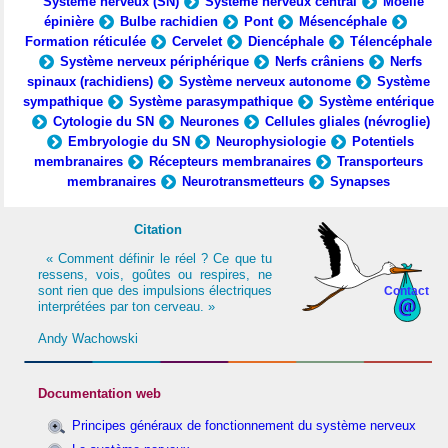
Système nerveux (SN)
Système nerveux central
Moelle
épinière
Bulbe rachidien
Pont
Mésencéphale
Formation réticulée
Cervelet
Diencéphale
Télencéphale
Système nerveux périphérique
Nerfs crâniens
Nerfs
spinaux (rachidiens)
Système nerveux autonome
Système
sympathique
Système parasympathique
Système entérique
Cytologie du SN
Neurones
Cellules gliales (névroglie)
Embryologie du SN
Neurophysiologie
Potentiels
membranaires
Récepteurs membranaires
Transporteurs
membranaires
Neurotransmetteurs
Synapses
Citation
« Comment définir le réel ? Ce que tu
ressens, vois, goûtes ou respires, ne
sont rien que des impulsions électriques
Contact
interprétées par ton cerveau. »
Andy Wachowski
Documentation web
Principes généraux de fonctionnement du système nerveux