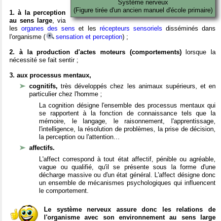
Système nerveux
(Figure tirée d'un ancien manuel d'école primaire)
1. à la perception
au sens large
, via
les
organes des sens
et les
récepteurs sensoriels
disséminés dans
l'organisme (
sensation et perception
) ;
2. à la production d'actes moteurs (comportements)
lorsque la
nécessité se fait sentir ;
3. aux processus mentaux,
cognitifs,
très développés chez les animaux supérieurs, et en
particulier chez l'homme ;
La cognition désigne l'ensemble des processus mentaux qui
se rapportent à la fonction de connaissance tels que la
mémoire, le langage, le raisonnement, l'apprentissage,
l'intelligence, la résolution de problèmes, la prise de décision,
la perception ou l'attention…
affectifs.
L'affect correspond à tout état affectif, pénible ou agréable,
vague ou qualifié, qu'il se présente sous la forme d'une
décharge massive ou d'un état général. L'affect désigne donc
un ensemble de mécanismes psychologiques qui influencent
le comportement.
Le système nerveux assure donc les relations de
l'organisme avec son environnement au sens large