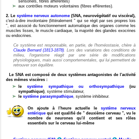
sensoriels, fibres afférentes)
aux contrôles moteurs volontaires (fibres efférentes).
2. Le
système nerveux autonome
(SNA, neurovégétatif ou viscéral),
c'est-à-dire involontaire (littéralement " qui se régit par ses propres lois
", est associé du fonctionnement automatique des organes comme les
muscles lisses, le muscle cardiaque, la majorité des glandes exocrines
ou endocrines.
Ce système est responsable, en partie, de l'homéostasie, chère à
Claude Bernard (1813-1878)
. Lors des variations des conditions de
milieu, l'organisme réagit par une série de modifications
physiologiques, mais aussi comportementales, qui lui permettent de
retrouver son équilibre.
Le SNA est composé de deux systèmes antagonistes de l'activité
des mêmes viscères :
le
système sympathique ou orthosympathique
(ou
sympathique)
, système stimulateur,
le
système parasympathique
, système inhibiteur.
On ajoute à l'heure actuelle le
système nerveux
entérique
qui est qualifié de " deuxième cerveau ", vu le
nombre de neurones qu'il contient et ses rôles
essentiels sur le cerveau lui-même