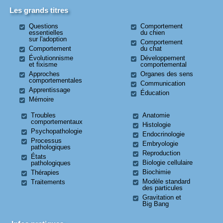
Les grands titres
Questions
Comportement
essentielles
du chien
sur l'adoption
Comportement
Comportement
du chat
Évolutionnisme
Développement
et fixisme
comportemental
Approches
Organes des sens
comportementales
Communication
Apprentissage
Éducation
Mémoire
Troubles
Anatomie
comportementaux
Histologie
Psychopathologie
Endocrinologie
Processus
Embryologie
pathologiques
Reproduction
États
Biologie cellulaire
pathologiques
Biochimie
Thérapies
Modèle standard
Traitements
des particules
Gravitation et
Big Bang