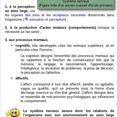
Système nerveux
(Figure tirée d'un ancien manuel d'école primaire)
1. à la perception
au sens large
, via
les
organes des sens
et les
récepteurs sensoriels
disséminés dans
l'organisme (
sensation et perception
) ;
2. à la production d'actes moteurs (comportements)
lorsque la
nécessité se fait sentir ;
3. aux processus mentaux,
cognitifs,
très développés chez les animaux supérieurs, et en
particulier chez l'homme ;
La cognition désigne l'ensemble des processus mentaux qui
se rapportent à la fonction de connaissance tels que la
mémoire, le langage, le raisonnement, l'apprentissage,
l'intelligence, la résolution de problèmes, la prise de décision,
la perception ou l'attention…
affectifs.
L'affect correspond à tout état affectif, pénible ou agréable,
vague ou qualifié, qu'il se présente sous la forme d'une
décharge massive ou d'un état général. L'affect désigne donc
un ensemble de mécanismes psychologiques qui influencent
le comportement.
Le système nerveux assure donc les relations de
l'organisme avec son environnement au sens large