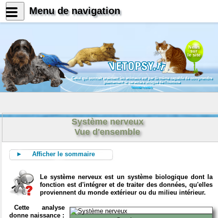
Menu de navigation
News
sur
le site
Celui qui connait vraiment les animaux est par là même capable de comprendre
pleinement le caractère unique de l'homme
Konrad Lorenz
Système nerveux
Vue d'ensemble
► Afficher le sommaire
Le système nerveux est un système biologique dont la
fonction est d'intégrer et de traiter des données, qu'elles
proviennent du monde extérieur ou du milieu intérieur.
Cette analyse
donne naissance :