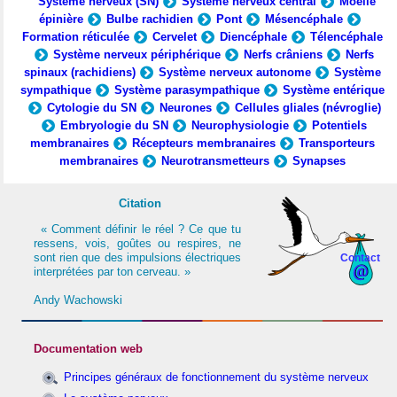
Système nerveux (SN)
Système nerveux central
Moelle
épinière
Bulbe rachidien
Pont
Mésencéphale
Formation réticulée
Cervelet
Diencéphale
Télencéphale
Système nerveux périphérique
Nerfs crâniens
Nerfs
spinaux (rachidiens)
Système nerveux autonome
Système
sympathique
Système parasympathique
Système entérique
Cytologie du SN
Neurones
Cellules gliales (névroglie)
Embryologie du SN
Neurophysiologie
Potentiels
membranaires
Récepteurs membranaires
Transporteurs
membranaires
Neurotransmetteurs
Synapses
Citation
« Comment définir le réel ? Ce que tu
ressens, vois, goûtes ou respires, ne
sont rien que des impulsions électriques
Contact
interprétées par ton cerveau. »
Andy Wachowski
Documentation web
Principes généraux de fonctionnement du système nerveux