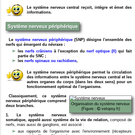
Le système nerveux central reçoit, intègre et émet des
informations.
Système nerveux périphérique
Le
système nerveux périphérique
(SNP) désigne l'ensemble des
nerfs qui émergent du névraxe :
les
nerfs crâniens
à l'exception du
nerf optique (II)
qui fait
partie du SNC ;
les
nerfs spinaux ou rachidiens
,
Le système nerveux périphérique permet la circulation
des informations entre le système nerveux central et les
autres organes du corps (dans les deux sens) pour un
fonctionnement optimal de l'organisme.
Classiquement, ce système
nerveux périphérique comprend
Organisation du système nerveux
deux branches.
(Figure :
vetopsy.fr)
1. Le système nerveux
somatique, appelé aussi système de la vie de relation,
composé de
nerfs, mais aussi de ganglions, est associé :
aux rapports de l'organisme avec l'environnement (récepteurs