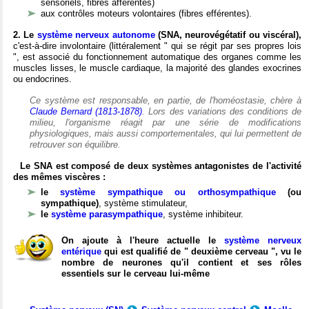
sensoriels, fibres afférentes)
aux contrôles moteurs volontaires (fibres efférentes).
2. Le
système nerveux autonome
(SNA, neurovégétatif ou viscéral),
c'est-à-dire involontaire (littéralement " qui se régit par ses propres lois
", est associé du fonctionnement automatique des organes comme les
muscles lisses, le muscle cardiaque, la majorité des glandes exocrines
ou endocrines.
Ce système est responsable, en partie, de l'homéostasie, chère à
Claude Bernard (1813-1878)
. Lors des variations des conditions de
milieu, l'organisme réagit par une série de modifications
physiologiques, mais aussi comportementales, qui lui permettent de
retrouver son équilibre.
Le SNA est composé de deux systèmes antagonistes de l'activité
des mêmes viscères :
le
système sympathique ou orthosympathique
(ou
sympathique)
, système stimulateur,
le
système parasympathique
, système inhibiteur.
On ajoute à l'heure actuelle le
système nerveux
entérique
qui est qualifié de " deuxième cerveau ", vu le
nombre de neurones qu'il contient et ses rôles
essentiels sur le cerveau lui-même