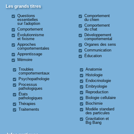
Les grands titres
Questions
Comportement
essentielles
du chien
sur l'adoption
Comportement
Comportement
du chat
Évolutionnisme
Développement
et fixisme
comportemental
Approches
Organes des sens
comportementales
Communication
Apprentissage
Éducation
Mémoire
Troubles
Anatomie
comportementaux
Histologie
Psychopathologie
Endocrinologie
Processus
Embryologie
pathologiques
Reproduction
États
Biologie cellulaire
pathologiques
Biochimie
Thérapies
Modèle standard
Traitements
des particules
Gravitation et
Big Bang