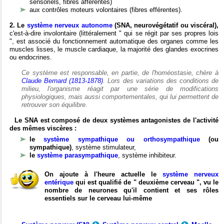
sensoriels, fibres afférentes)
aux contrôles moteurs volontaires (fibres efférentes).
2. Le
système nerveux autonome
(SNA, neurovégétatif ou viscéral),
c'est-à-dire involontaire (littéralement " qui se régit par ses propres lois
", est associé du fonctionnement automatique des organes comme les
muscles lisses, le muscle cardiaque, la majorité des glandes exocrines
ou endocrines.
Ce système est responsable, en partie, de l'homéostasie, chère à
Claude Bernard (1813-1878)
. Lors des variations des conditions de
milieu, l'organisme réagit par une série de modifications
physiologiques, mais aussi comportementales, qui lui permettent de
retrouver son équilibre.
Le SNA est composé de deux systèmes antagonistes de l'activité
des mêmes viscères :
le
système sympathique ou orthosympathique
(ou
sympathique)
, système stimulateur,
le
système parasympathique
, système inhibiteur.
On ajoute à l'heure actuelle le
système nerveux
entérique
qui est qualifié de " deuxième cerveau ", vu le
nombre de neurones qu'il contient et ses rôles
essentiels sur le cerveau lui-même