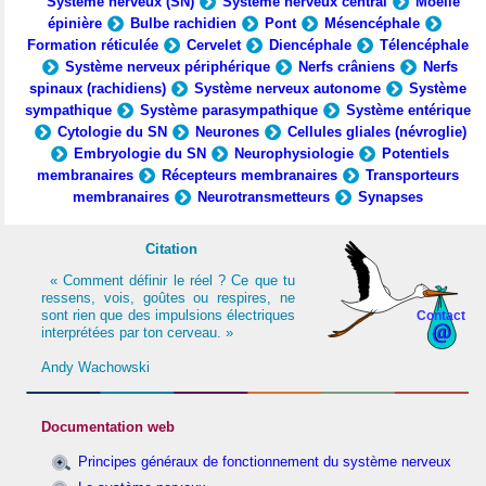
Système nerveux (SN)
Système nerveux central
Moelle
épinière
Bulbe rachidien
Pont
Mésencéphale
Formation réticulée
Cervelet
Diencéphale
Télencéphale
Système nerveux périphérique
Nerfs crâniens
Nerfs
spinaux (rachidiens)
Système nerveux autonome
Système
sympathique
Système parasympathique
Système entérique
Cytologie du SN
Neurones
Cellules gliales (névroglie)
Embryologie du SN
Neurophysiologie
Potentiels
membranaires
Récepteurs membranaires
Transporteurs
membranaires
Neurotransmetteurs
Synapses
Citation
« Comment définir le réel ? Ce que tu
ressens, vois, goûtes ou respires, ne
sont rien que des impulsions électriques
Contact
interprétées par ton cerveau. »
Andy Wachowski
Documentation web
Principes généraux de fonctionnement du système nerveux