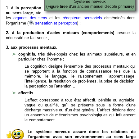
Système nerveux
(Figure tirée d'un ancien manuel d'école primaire)
1. à la perception
au sens large
, via
les
organes des sens
et les
récepteurs sensoriels
disséminés dans
l'organisme (
sensation et perception
) ;
2. à la production d'actes moteurs (comportements)
lorsque la
nécessité se fait sentir ;
3. aux processus mentaux,
cognitifs,
très développés chez les animaux supérieurs, et en
particulier chez l'homme ;
La cognition désigne l'ensemble des processus mentaux qui
se rapportent à la fonction de connaissance tels que la
mémoire, le langage, le raisonnement, l'apprentissage,
l'intelligence, la résolution de problèmes, la prise de décision,
la perception ou l'attention…
affectifs.
L'affect correspond à tout état affectif, pénible ou agréable,
vague ou qualifié, qu'il se présente sous la forme d'une
décharge massive ou d'un état général. L'affect désigne donc
un ensemble de mécanismes psychologiques qui influencent
le comportement.
Le système nerveux assure donc les relations de
l'organisme avec son environnement au sens large