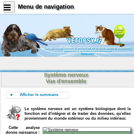
Menu de navigation
News
sur
le site
Celui qui connait vraiment les animaux est par là même capable de comprendre
pleinement le caractère unique de l'homme
Konrad Lorenz
Système nerveux
Vue d'ensemble
► Afficher le sommaire
Le système nerveux est un système biologique dont la
fonction est d'intégrer et de traiter des données, qu'elles
proviennent du monde extérieur ou du milieu intérieur.
Cette analyse
donne naissance :