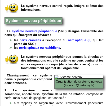
Le système nerveux central reçoit, intègre et émet des
informations.
Système nerveux périphérique
Le
système nerveux périphérique
(SNP) désigne l'ensemble des
nerfs qui émergent du névraxe :
les
nerfs crâniens
à l'exception du
nerf optique (II)
qui fait
partie du SNC ;
les
nerfs spinaux ou rachidiens
,
Le système nerveux périphérique permet la circulation
des informations entre le système nerveux central et les
autres organes du corps (dans les deux sens) pour un
fonctionnement optimal de l'organisme.
Classiquement, ce système
nerveux périphérique comprend
Organisation du système nerveux
deux branches.
(Figure :
vetopsy.fr)
1. Le système nerveux
somatique, appelé aussi système de la vie de relation,
composé de
nerfs, mais aussi de ganglions, est associé :
aux rapports de l'organisme avec l'environnement (récepteurs