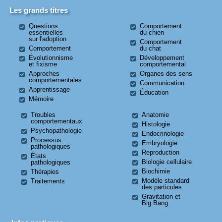
Les grands titres
Questions
Comportement
essentielles
du chien
sur l'adoption
Comportement
Comportement
du chat
Évolutionnisme
Développement
et fixisme
comportemental
Approches
Organes des sens
comportementales
Communication
Apprentissage
Éducation
Mémoire
Troubles
Anatomie
comportementaux
Histologie
Psychopathologie
Endocrinologie
Processus
Embryologie
pathologiques
Reproduction
États
Biologie cellulaire
pathologiques
Biochimie
Thérapies
Modèle standard
Traitements
des particules
Gravitation et
Big Bang