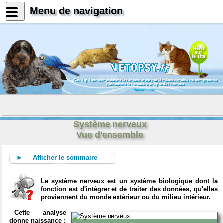
Menu de navigation
News
sur
le site
Celui qui connait vraiment les animaux est par là même capable de comprendre
pleinement le caractère unique de l'homme
Konrad Lorenz
Système nerveux
Vue d'ensemble
► Afficher le sommaire
Le système nerveux est un système biologique dont la
fonction est d'intégrer et de traiter des données, qu'elles
proviennent du monde extérieur ou du milieu intérieur.
Cette analyse
donne naissance :