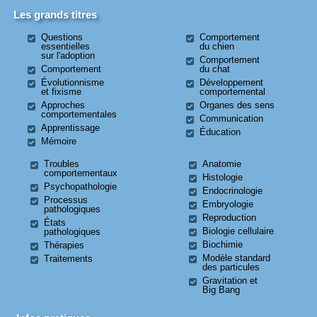
Les grands titres
Questions
Comportement
essentielles
du chien
sur l'adoption
Comportement
Comportement
du chat
Évolutionnisme
Développement
et fixisme
comportemental
Approches
Organes des sens
comportementales
Communication
Apprentissage
Éducation
Mémoire
Troubles
Anatomie
comportementaux
Histologie
Psychopathologie
Endocrinologie
Processus
Embryologie
pathologiques
Reproduction
États
Biologie cellulaire
pathologiques
Biochimie
Thérapies
Modèle standard
Traitements
des particules
Gravitation et
Big Bang