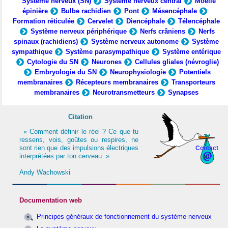
Système nerveux (SN)
Système nerveux central
Moelle
épinière
Bulbe rachidien
Pont
Mésencéphale
Formation réticulée
Cervelet
Diencéphale
Télencéphale
Système nerveux périphérique
Nerfs crâniens
Nerfs
spinaux (rachidiens)
Système nerveux autonome
Système
sympathique
Système parasympathique
Système entérique
Cytologie du SN
Neurones
Cellules gliales (névroglie)
Embryologie du SN
Neurophysiologie
Potentiels
membranaires
Récepteurs membranaires
Transporteurs
membranaires
Neurotransmetteurs
Synapses
Citation
« Comment définir le réel ? Ce que tu
ressens, vois, goûtes ou respires, ne
sont rien que des impulsions électriques
Contact
interprétées par ton cerveau. »
Andy Wachowski
Documentation web
Principes généraux de fonctionnement du système nerveux