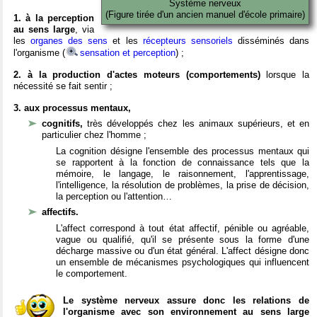
Système nerveux
(Figure tirée d'un ancien manuel d'école primaire)
1. à la perception
au sens large
, via
les
organes des sens
et les
récepteurs sensoriels
disséminés dans
l'organisme (
sensation et perception
) ;
2. à la production d'actes moteurs (comportements)
lorsque la
nécessité se fait sentir ;
3. aux processus mentaux,
cognitifs,
très développés chez les animaux supérieurs, et en
particulier chez l'homme ;
La cognition désigne l'ensemble des processus mentaux qui
se rapportent à la fonction de connaissance tels que la
mémoire, le langage, le raisonnement, l'apprentissage,
l'intelligence, la résolution de problèmes, la prise de décision,
la perception ou l'attention…
affectifs.
L'affect correspond à tout état affectif, pénible ou agréable,
vague ou qualifié, qu'il se présente sous la forme d'une
décharge massive ou d'un état général. L'affect désigne donc
un ensemble de mécanismes psychologiques qui influencent
le comportement.
Le système nerveux assure donc les relations de
l'organisme avec son environnement au sens large