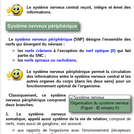
Le système nerveux central reçoit, intègre et émet des
informations.
Système nerveux périphérique
Le
système nerveux périphérique
(SNP) désigne l'ensemble des
nerfs qui émergent du névraxe :
les
nerfs crâniens
à l'exception du
nerf optique (II)
qui fait
partie du SNC ;
les
nerfs spinaux ou rachidiens
,
Le système nerveux périphérique permet la circulation
des informations entre le système nerveux central et les
autres organes du corps (dans les deux sens) pour un
fonctionnement optimal de l'organisme.
Classiquement, ce système
nerveux périphérique comprend
Organisation du système nerveux
deux branches.
(Figure :
vetopsy.fr)
1. Le système nerveux
somatique, appelé aussi système de la vie de relation,
composé de
nerfs, mais aussi de ganglions, est associé :
aux rapports de l'organisme avec l'environnement (récepteurs