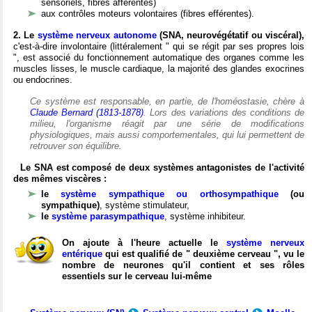
sensoriels, fibres afférentes)
aux contrôles moteurs volontaires (fibres efférentes).
2. Le
système nerveux autonome
(SNA, neurovégétatif ou viscéral),
c'est-à-dire involontaire (littéralement " qui se régit par ses propres lois
", est associé du fonctionnement automatique des organes comme les
muscles lisses, le muscle cardiaque, la majorité des glandes exocrines
ou endocrines.
Ce système est responsable, en partie, de l'homéostasie, chère à
Claude Bernard (1813-1878)
. Lors des variations des conditions de
milieu, l'organisme réagit par une série de modifications
physiologiques, mais aussi comportementales, qui lui permettent de
retrouver son équilibre.
Le SNA est composé de deux systèmes antagonistes de l'activité
des mêmes viscères :
le
système sympathique ou orthosympathique
(ou
sympathique)
, système stimulateur,
le
système parasympathique
, système inhibiteur.
On ajoute à l'heure actuelle le
système nerveux
entérique
qui est qualifié de " deuxième cerveau ", vu le
nombre de neurones qu'il contient et ses rôles
essentiels sur le cerveau lui-même