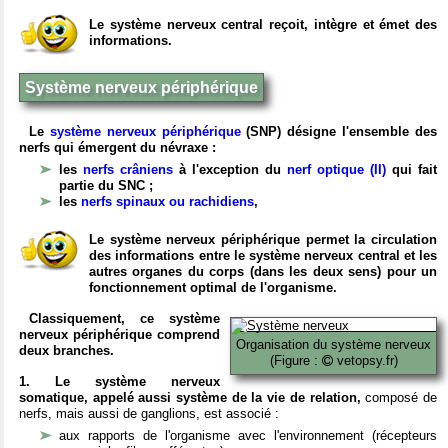
Le système nerveux central reçoit, intègre et émet des
informations.
Système nerveux périphérique
Le
système nerveux périphérique
(SNP) désigne l'ensemble des
nerfs qui émergent du névraxe :
les
nerfs crâniens
à l'exception du
nerf optique (II)
qui fait
partie du SNC ;
les
nerfs spinaux ou rachidiens
,
Le système nerveux périphérique permet la circulation
des informations entre le système nerveux central et les
autres organes du corps (dans les deux sens) pour un
fonctionnement optimal de l'organisme.
Classiquement, ce système
nerveux périphérique comprend
Organisation du système nerveux
deux branches.
(Figure :
vetopsy.fr)
1. Le système nerveux
somatique, appelé aussi système de la vie de relation,
composé de
nerfs, mais aussi de ganglions, est associé :
aux rapports de l'organisme avec l'environnement (récepteurs