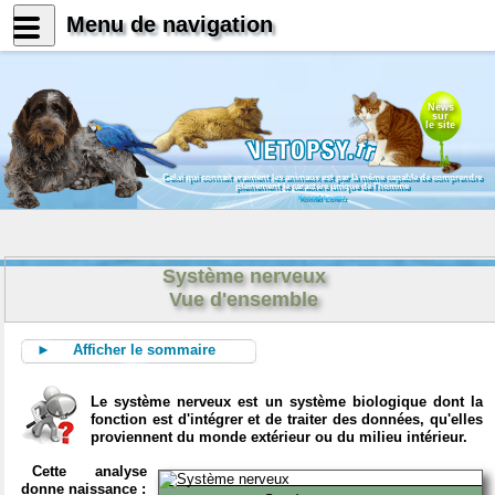
Menu de navigation
News
sur
le site
Celui qui connait vraiment les animaux est par là même capable de comprendre
pleinement le caractère unique de l'homme
Konrad Lorenz
Système nerveux
Vue d'ensemble
► Afficher le sommaire
Le système nerveux est un système biologique dont la
fonction est d'intégrer et de traiter des données, qu'elles
proviennent du monde extérieur ou du milieu intérieur.
Cette analyse
donne naissance :