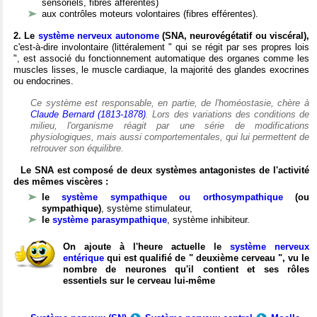
sensoriels, fibres afférentes)
aux contrôles moteurs volontaires (fibres efférentes).
2. Le
système nerveux autonome
(SNA, neurovégétatif ou viscéral),
c'est-à-dire involontaire (littéralement " qui se régit par ses propres lois
", est associé du fonctionnement automatique des organes comme les
muscles lisses, le muscle cardiaque, la majorité des glandes exocrines
ou endocrines.
Ce système est responsable, en partie, de l'homéostasie, chère à
Claude Bernard (1813-1878)
. Lors des variations des conditions de
milieu, l'organisme réagit par une série de modifications
physiologiques, mais aussi comportementales, qui lui permettent de
retrouver son équilibre.
Le SNA est composé de deux systèmes antagonistes de l'activité
des mêmes viscères :
le
système sympathique ou orthosympathique
(ou
sympathique)
, système stimulateur,
le
système parasympathique
, système inhibiteur.
On ajoute à l'heure actuelle le
système nerveux
entérique
qui est qualifié de " deuxième cerveau ", vu le
nombre de neurones qu'il contient et ses rôles
essentiels sur le cerveau lui-même