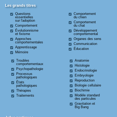
Les grands titres
Questions
Comportement
essentielles
du chien
sur l'adoption
Comportement
Comportement
du chat
Évolutionnisme
Développement
et fixisme
comportemental
Approches
Organes des sens
comportementales
Communication
Apprentissage
Éducation
Mémoire
Troubles
Anatomie
comportementaux
Histologie
Psychopathologie
Endocrinologie
Processus
Embryologie
pathologiques
Reproduction
États
Biologie cellulaire
pathologiques
Biochimie
Thérapies
Modèle standard
Traitements
des particules
Gravitation et
Big Bang