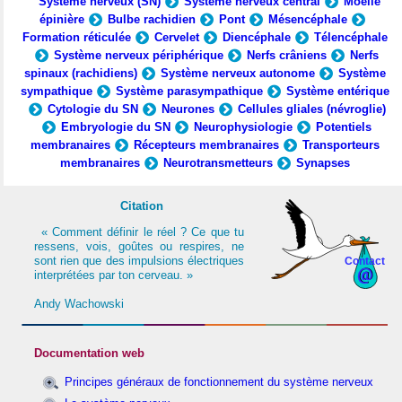
Système nerveux (SN)
Système nerveux central
Moelle
épinière
Bulbe rachidien
Pont
Mésencéphale
Formation réticulée
Cervelet
Diencéphale
Télencéphale
Système nerveux périphérique
Nerfs crâniens
Nerfs
spinaux (rachidiens)
Système nerveux autonome
Système
sympathique
Système parasympathique
Système entérique
Cytologie du SN
Neurones
Cellules gliales (névroglie)
Embryologie du SN
Neurophysiologie
Potentiels
membranaires
Récepteurs membranaires
Transporteurs
membranaires
Neurotransmetteurs
Synapses
Citation
« Comment définir le réel ? Ce que tu
ressens, vois, goûtes ou respires, ne
sont rien que des impulsions électriques
Contact
interprétées par ton cerveau. »
Andy Wachowski
Documentation web
Principes généraux de fonctionnement du système nerveux