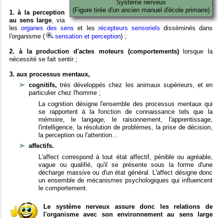
Système nerveux
(Figure tirée d'un ancien manuel d'école primaire)
1. à la perception
au sens large
, via
les
organes des sens
et les
récepteurs sensoriels
disséminés dans
l'organisme (
sensation et perception
) ;
2. à la production d'actes moteurs (comportements)
lorsque la
nécessité se fait sentir ;
3. aux processus mentaux,
cognitifs,
très développés chez les animaux supérieurs, et en
particulier chez l'homme ;
La cognition désigne l'ensemble des processus mentaux qui
se rapportent à la fonction de connaissance tels que la
mémoire, le langage, le raisonnement, l'apprentissage,
l'intelligence, la résolution de problèmes, la prise de décision,
la perception ou l'attention…
affectifs.
L'affect correspond à tout état affectif, pénible ou agréable,
vague ou qualifié, qu'il se présente sous la forme d'une
décharge massive ou d'un état général. L'affect désigne donc
un ensemble de mécanismes psychologiques qui influencent
le comportement.
Le système nerveux assure donc les relations de
l'organisme avec son environnement au sens large