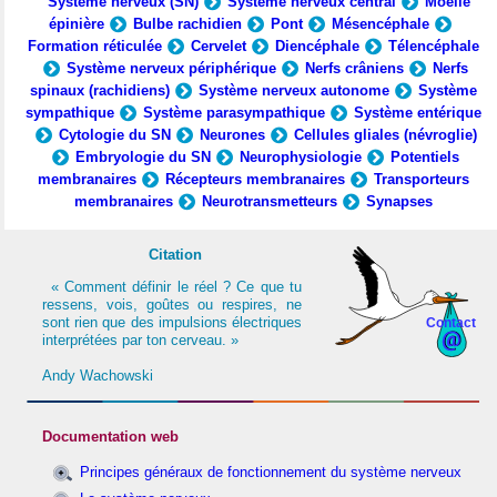
Système nerveux (SN)
Système nerveux central
Moelle
épinière
Bulbe rachidien
Pont
Mésencéphale
Formation réticulée
Cervelet
Diencéphale
Télencéphale
Système nerveux périphérique
Nerfs crâniens
Nerfs
spinaux (rachidiens)
Système nerveux autonome
Système
sympathique
Système parasympathique
Système entérique
Cytologie du SN
Neurones
Cellules gliales (névroglie)
Embryologie du SN
Neurophysiologie
Potentiels
membranaires
Récepteurs membranaires
Transporteurs
membranaires
Neurotransmetteurs
Synapses
Citation
« Comment définir le réel ? Ce que tu
ressens, vois, goûtes ou respires, ne
sont rien que des impulsions électriques
Contact
interprétées par ton cerveau. »
Andy Wachowski
Documentation web
Principes généraux de fonctionnement du système nerveux