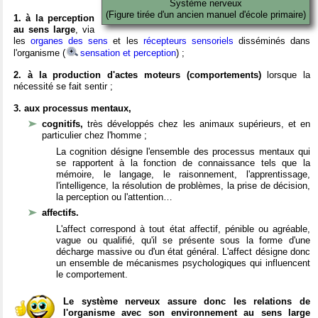
Système nerveux
(Figure tirée d'un ancien manuel d'école primaire)
1. à la perception
au sens large
, via
les
organes des sens
et les
récepteurs sensoriels
disséminés dans
l'organisme (
sensation et perception
) ;
2. à la production d'actes moteurs (comportements)
lorsque la
nécessité se fait sentir ;
3. aux processus mentaux,
cognitifs,
très développés chez les animaux supérieurs, et en
particulier chez l'homme ;
La cognition désigne l'ensemble des processus mentaux qui
se rapportent à la fonction de connaissance tels que la
mémoire, le langage, le raisonnement, l'apprentissage,
l'intelligence, la résolution de problèmes, la prise de décision,
la perception ou l'attention…
affectifs.
L'affect correspond à tout état affectif, pénible ou agréable,
vague ou qualifié, qu'il se présente sous la forme d'une
décharge massive ou d'un état général. L'affect désigne donc
un ensemble de mécanismes psychologiques qui influencent
le comportement.
Le système nerveux assure donc les relations de
l'organisme avec son environnement au sens large