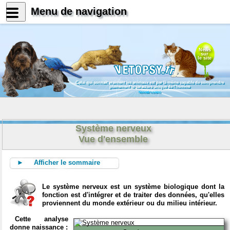
Menu de navigation
News
sur
le site
Celui qui connait vraiment les animaux est par là même capable de comprendre
pleinement le caractère unique de l'homme
Konrad Lorenz
Système nerveux
Vue d'ensemble
► Afficher le sommaire
Le système nerveux est un système biologique dont la
fonction est d'intégrer et de traiter des données, qu'elles
proviennent du monde extérieur ou du milieu intérieur.
Cette analyse
donne naissance :