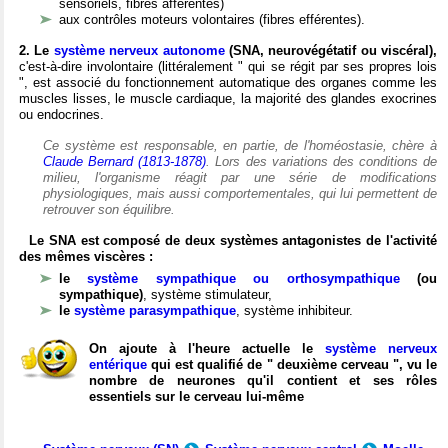
sensoriels, fibres afférentes)
aux contrôles moteurs volontaires (fibres efférentes).
2. Le
système nerveux autonome
(SNA, neurovégétatif ou viscéral),
c'est-à-dire involontaire (littéralement " qui se régit par ses propres lois
", est associé du fonctionnement automatique des organes comme les
muscles lisses, le muscle cardiaque, la majorité des glandes exocrines
ou endocrines.
Ce système est responsable, en partie, de l'homéostasie, chère à
Claude Bernard (1813-1878)
. Lors des variations des conditions de
milieu, l'organisme réagit par une série de modifications
physiologiques, mais aussi comportementales, qui lui permettent de
retrouver son équilibre.
Le SNA est composé de deux systèmes antagonistes de l'activité
des mêmes viscères :
le
système sympathique ou orthosympathique
(ou
sympathique)
, système stimulateur,
le
système parasympathique
, système inhibiteur.
On ajoute à l'heure actuelle le
système nerveux
entérique
qui est qualifié de " deuxième cerveau ", vu le
nombre de neurones qu'il contient et ses rôles
essentiels sur le cerveau lui-même