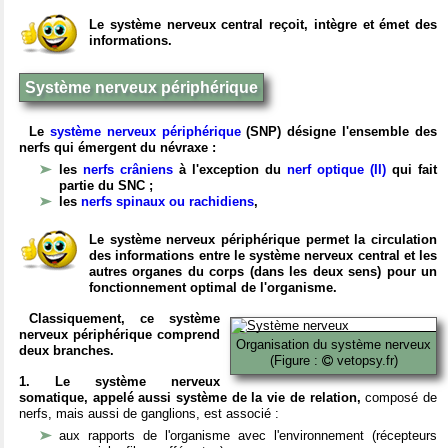
Le système nerveux central reçoit, intègre et émet des
informations.
Système nerveux périphérique
Le
système nerveux périphérique
(SNP) désigne l'ensemble des
nerfs qui émergent du névraxe :
les
nerfs crâniens
à l'exception du
nerf optique (II)
qui fait
partie du SNC ;
les
nerfs spinaux ou rachidiens
,
Le système nerveux périphérique permet la circulation
des informations entre le système nerveux central et les
autres organes du corps (dans les deux sens) pour un
fonctionnement optimal de l'organisme.
Classiquement, ce système
nerveux périphérique comprend
Organisation du système nerveux
deux branches.
(Figure :
vetopsy.fr)
1. Le système nerveux
somatique, appelé aussi système de la vie de relation,
composé de
nerfs, mais aussi de ganglions, est associé :
aux rapports de l'organisme avec l'environnement (récepteurs