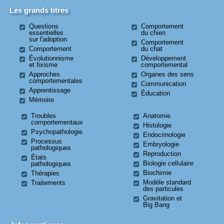
Les grands titres
Questions
Comportement
essentielles
du chien
sur l'adoption
Comportement
Comportement
du chat
Évolutionnisme
Développement
et fixisme
comportemental
Approches
Organes des sens
comportementales
Communication
Apprentissage
Éducation
Mémoire
Troubles
Anatomie
comportementaux
Histologie
Psychopathologie
Endocrinologie
Processus
Embryologie
pathologiques
Reproduction
États
Biologie cellulaire
pathologiques
Biochimie
Thérapies
Modèle standard
Traitements
des particules
Gravitation et
Big Bang