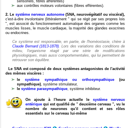
sensoriels, fibres afférentes)
aux contrôles moteurs volontaires (fibres efférentes).
2. Le
système nerveux autonome
(SNA, neurovégétatif ou viscéral),
c'est-à-dire involontaire (littéralement " qui se régit par ses propres lois
", est associé du fonctionnement automatique des organes comme les
muscles lisses, le muscle cardiaque, la majorité des glandes exocrines
ou endocrines.
Ce système est responsable, en partie, de l'homéostasie, chère à
Claude Bernard (1813-1878)
. Lors des variations des conditions de
milieu, l'organisme réagit par une série de modifications
physiologiques, mais aussi comportementales, qui lui permettent de
retrouver son équilibre.
Le SNA est composé de deux systèmes antagonistes de l'activité
des mêmes viscères :
le
système sympathique ou orthosympathique
(ou
sympathique)
, système stimulateur,
le
système parasympathique
, système inhibiteur.
On ajoute à l'heure actuelle le
système nerveux
entérique
qui est qualifié de " deuxième cerveau ", vu le
nombre de neurones qu'il contient et ses rôles
essentiels sur le cerveau lui-même