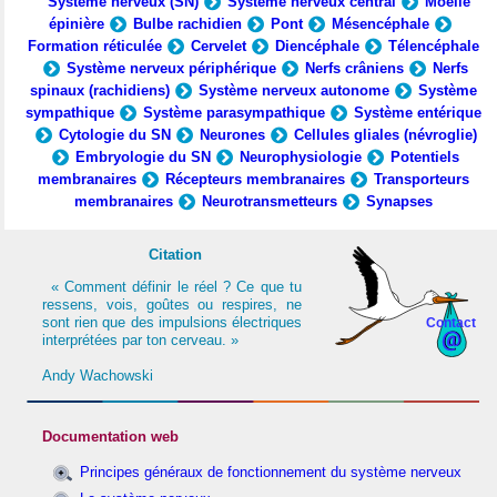
Système nerveux (SN)
Système nerveux central
Moelle
épinière
Bulbe rachidien
Pont
Mésencéphale
Formation réticulée
Cervelet
Diencéphale
Télencéphale
Système nerveux périphérique
Nerfs crâniens
Nerfs
spinaux (rachidiens)
Système nerveux autonome
Système
sympathique
Système parasympathique
Système entérique
Cytologie du SN
Neurones
Cellules gliales (névroglie)
Embryologie du SN
Neurophysiologie
Potentiels
membranaires
Récepteurs membranaires
Transporteurs
membranaires
Neurotransmetteurs
Synapses
Citation
« Comment définir le réel ? Ce que tu
ressens, vois, goûtes ou respires, ne
sont rien que des impulsions électriques
Contact
interprétées par ton cerveau. »
Andy Wachowski
Documentation web
Principes généraux de fonctionnement du système nerveux