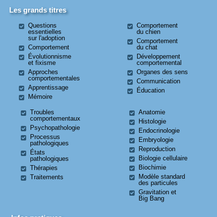
Les grands titres
Questions
Comportement
essentielles
du chien
sur l'adoption
Comportement
Comportement
du chat
Évolutionnisme
Développement
et fixisme
comportemental
Approches
Organes des sens
comportementales
Communication
Apprentissage
Éducation
Mémoire
Troubles
Anatomie
comportementaux
Histologie
Psychopathologie
Endocrinologie
Processus
Embryologie
pathologiques
Reproduction
États
Biologie cellulaire
pathologiques
Biochimie
Thérapies
Modèle standard
Traitements
des particules
Gravitation et
Big Bang