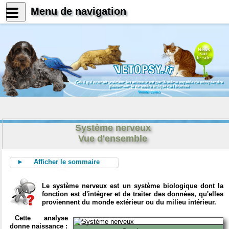
Menu de navigation
News
sur
le site
Celui qui connait vraiment les animaux est par là même capable de comprendre
pleinement le caractère unique de l'homme
Konrad Lorenz
Système nerveux
Vue d'ensemble
► Afficher le sommaire
Le système nerveux est un système biologique dont la
fonction est d'intégrer et de traiter des données, qu'elles
proviennent du monde extérieur ou du milieu intérieur.
Cette analyse
donne naissance :