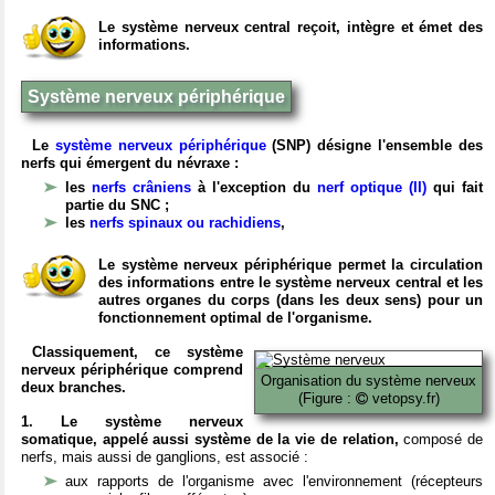
Le système nerveux central reçoit, intègre et émet des
informations.
Système nerveux périphérique
Le
système nerveux périphérique
(SNP) désigne l'ensemble des
nerfs qui émergent du névraxe :
les
nerfs crâniens
à l'exception du
nerf optique (II)
qui fait
partie du SNC ;
les
nerfs spinaux ou rachidiens
,
Le système nerveux périphérique permet la circulation
des informations entre le système nerveux central et les
autres organes du corps (dans les deux sens) pour un
fonctionnement optimal de l'organisme.
Classiquement, ce système
nerveux périphérique comprend
Organisation du système nerveux
deux branches.
(Figure :
vetopsy.fr)
1. Le système nerveux
somatique, appelé aussi système de la vie de relation,
composé de
nerfs, mais aussi de ganglions, est associé :
aux rapports de l'organisme avec l'environnement (récepteurs