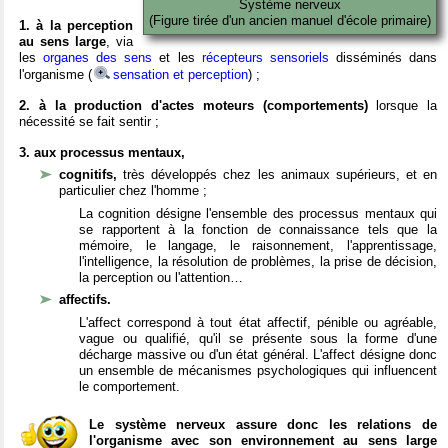
Système nerveux
(Figure tirée d'un ancien manuel d'école primaire)
1. à la perception
au sens large
, via
les
organes des sens
et les
récepteurs sensoriels
disséminés dans
l'organisme (
sensation et perception
) ;
2. à la production d'actes moteurs (comportements)
lorsque la
nécessité se fait sentir ;
3. aux processus mentaux,
cognitifs,
très développés chez les animaux supérieurs, et en
particulier chez l'homme ;
La cognition désigne l'ensemble des processus mentaux qui
se rapportent à la fonction de connaissance tels que la
mémoire, le langage, le raisonnement, l'apprentissage,
l'intelligence, la résolution de problèmes, la prise de décision,
la perception ou l'attention…
affectifs.
L'affect correspond à tout état affectif, pénible ou agréable,
vague ou qualifié, qu'il se présente sous la forme d'une
décharge massive ou d'un état général. L'affect désigne donc
un ensemble de mécanismes psychologiques qui influencent
le comportement.
Le système nerveux assure donc les relations de
l'organisme avec son environnement au sens large