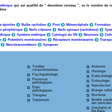
ntérique
qui est qualifié de " deuxième cerveau ", vu le nombre de n
-même
e épinière
Bulbe rachidien
Pont
Mésencéphale
Formation 
x périphérique
Nerfs crâniens
Nerfs spinaux (rachidiens)
Syst
thique
Système entérique
Cytologie du SN
Neurones
Cell
e
Potentiels membranaires
Récepteurs membranaires
Transpo
Neurotransmetteurs
Synapses
Troubles
Anatomie
comportementaux
Histologie
Psychopathologie
Endocrinologi
Processus
Embryologie
pathologiques
Reproduction
États
Biologie cellul
pathologiques
Biochimie
Thérapies
Modèle stand
Traitements
des particules
Gravitation et
Big Bang