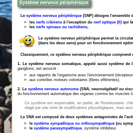
Système nerveux périphérique
Le
système nerveux périphérique
(SNP) désigne l'ensemble d
les
nerfs crâniens
à l'exception du
nerf optique (II)
qui fa
les
nerfs spinaux ou rachidiens
,
Le système nerveux périphérique permet la circulat
(dans les deux sens) pour un fonctionnement optim
Classiquement, ce système nerveux périphérique comprend 
1. Le système nerveux somatique, appelé aussi système de la
ganglions, est associé :
aux rapports de l'organisme avec l'environnement (récepteurs
aux contrôles moteurs volontaires (fibres efférentes).
2. Le
système nerveux autonome
(SNA, neurovégétatif ou viscé
du fonctionnement automatique des organes comme les muscles liss
Ce système est responsable, en partie, de l'homéostasie, ch
réagit par une série de modifications physiologiques, mais auss
Le SNA est composé de deux systèmes antagonistes de l'acti
le
système sympathique ou orthosympathique
(ou symp
le
système parasympathique
, système inhibiteur.