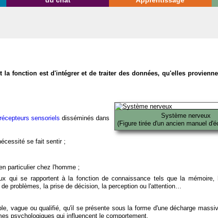
du chat
Apprentissage
la fonction est d'intégrer et de traiter des données, qu'elles provien
Système nerveux
récepteurs sensoriels
disséminés dans
(Figure tirée d'un ancien manuel d'é
écessité se fait sentir ;
en particulier chez l'homme ;
x qui se rapportent à la fonction de connaissance tels que la mémoire, l
on de problèmes, la prise de décision, la perception ou l'attention…
able, vague ou qualifié, qu'il se présente sous la forme d'une décharge massi
mes psychologiques qui influencent le comportement.