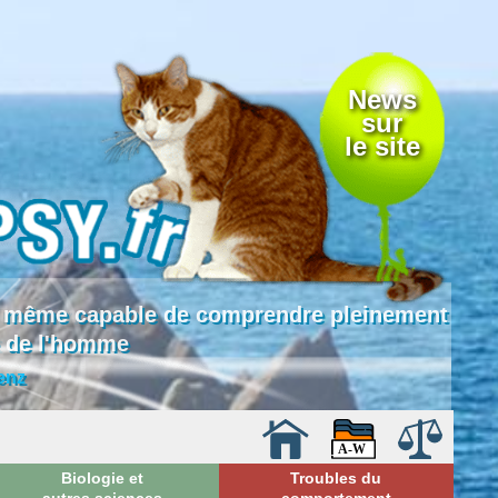
News
sur
le site
 là même capable de comprendre pleinement
e de l'homme
enz
Biologie et
Troubles du