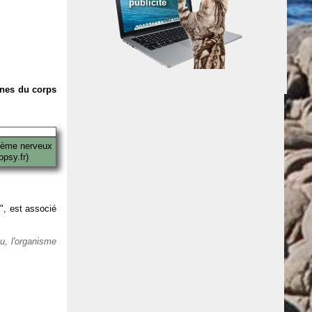
publicité
anes du corps
tème nerveux
psy.fr)
 ", est associé
eu, l'organisme