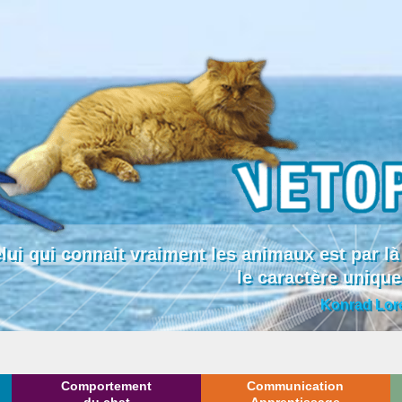
lui qui connait vraiment les animaux est par
le caractère uniqu
Konrad Lor
Comportement
Communication