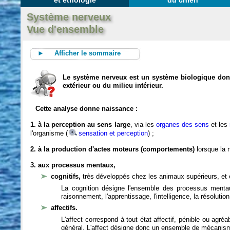
et éthologie
du chien
Système nerveux
Vue d'ensemble
► Afficher le sommaire
Le système nerveux est un système biologique dont 
extérieur ou du milieu intérieur.
Cette analyse donne naissance :
1. à la perception au sens large
, via les
organes des sens
et les
l'organisme (
sensation et perception
) ;
2. à la production d'actes moteurs (comportements)
lorsque la n
3. aux processus mentaux,
cognitifs,
très développés chez les animaux supérieurs, et 
La cognition désigne l'ensemble des processus mentau
raisonnement, l'apprentissage, l'intelligence, la résoluti
affectifs.
L'affect correspond à tout état affectif, pénible ou agré
général. L'affect désigne donc un ensemble de mécanis