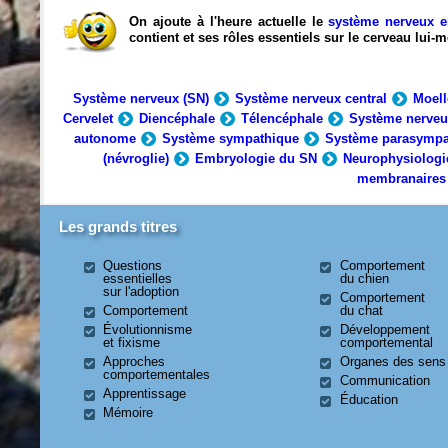
On ajoute à l'heure actuelle le
système nerveux e
contient et ses rôles essentiels sur le cerveau lui
Système nerveux (SN)
Système nerveux central
Moell
Cervelet
Diencéphale
Télencéphale
Système nerveu
autonome
Système sympathique
Système parasympa
(névroglie)
Embryologie du SN
Neurophysiologi
membranaires
Les grands titres
Questions
Comportement
essentielles
du chien
sur l'adoption
Comportement
Comportement
du chat
Évolutionnisme
Développement
et fixisme
comportemental
Approches
Organes des sens
comportementales
Communication
Apprentissage
Éducation
Mémoire