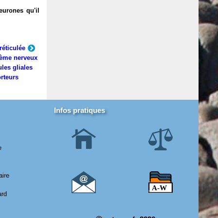
eurones qu'il
réticulée
ème nerveux
ules gliales
rteurs
Infos pratiques
e
aire
ard