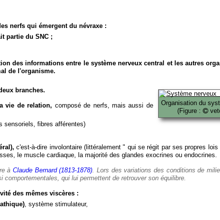
es nerfs qui émergent du névraxe :
it partie du SNC ;
ion des informations entre le système nerveux central et les autres org
al de l'organisme.
deux branches.
Organisation du sys
 vie de relation,
composé de nerfs, mais aussi de
(Figure :
veto
 sensoriels, fibres afférentes)
ral),
c'est-à-dire involontaire (littéralement " qui se régit par ses propres lois
es, le muscle cardiaque, la majorité des glandes exocrines ou endocrines.
ère à
Claude Bernard (1813-1878)
. Lors des variations des conditions de mili
i comportementales, qui lui permettent de retrouver son équilibre.
vité des mêmes viscères :
athique)
, système stimulateur,