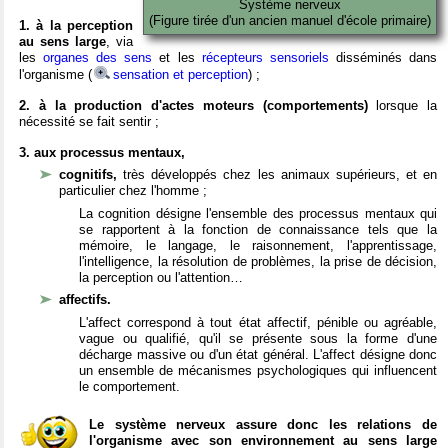
Système nerveux
(Figure tirée d'un ancien manuel d'école primaire)
1. à la perception
au sens large
, via
les
organes des sens
et les
récepteurs sensoriels
disséminés dans
l'organisme (
sensation et perception
) ;
2. à la production d'actes moteurs (comportements)
lorsque la
nécessité se fait sentir ;
3. aux processus mentaux,
cognitifs,
très développés chez les animaux supérieurs, et en
particulier chez l'homme ;
La cognition désigne l'ensemble des processus mentaux qui
se rapportent à la fonction de connaissance tels que la
mémoire, le langage, le raisonnement, l'apprentissage,
l'intelligence, la résolution de problèmes, la prise de décision,
la perception ou l'attention…
affectifs.
L'affect correspond à tout état affectif, pénible ou agréable,
vague ou qualifié, qu'il se présente sous la forme d'une
décharge massive ou d'un état général. L'affect désigne donc
un ensemble de mécanismes psychologiques qui influencent
le comportement.
Le système nerveux assure donc les relations de
l'organisme avec son environnement au sens large