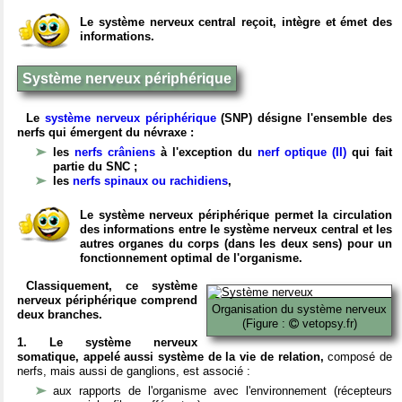
Le système nerveux central reçoit, intègre et émet des
informations.
Système nerveux périphérique
Le
système nerveux périphérique
(SNP) désigne l'ensemble des
nerfs qui émergent du névraxe :
les
nerfs crâniens
à l'exception du
nerf optique (II)
qui fait
partie du SNC ;
les
nerfs spinaux ou rachidiens
,
Le système nerveux périphérique permet la circulation
des informations entre le système nerveux central et les
autres organes du corps (dans les deux sens) pour un
fonctionnement optimal de l'organisme.
Classiquement, ce système
nerveux périphérique comprend
Organisation du système nerveux
deux branches.
(Figure :
vetopsy.fr)
1. Le système nerveux
somatique, appelé aussi système de la vie de relation,
composé de
nerfs, mais aussi de ganglions, est associé :
aux rapports de l'organisme avec l'environnement (récepteurs