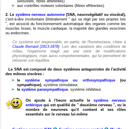
sensoriels, fibres afférentes)
aux contrôles moteurs volontaires (fibres efférentes).
2. Le
système nerveux autonome
(SNA, neurovégétatif ou viscéral),
c'est-à-dire involontaire (littéralement " qui se régit par ses propres lois
", est associé du fonctionnement automatique des organes comme les
muscles lisses, le muscle cardiaque, la majorité des glandes exocrines
ou endocrines.
Ce système est responsable, en partie, de l'homéostasie, chère à
Claude Bernard (1813-1878)
. Lors des variations des conditions de
milieu, l'organisme réagit par une série de modifications
physiologiques, mais aussi comportementales, qui lui permettent de
retrouver son équilibre.
Le SNA est composé de deux systèmes antagonistes de l'activité
des mêmes viscères :
le
système sympathique ou orthosympathique
(ou
sympathique)
, système stimulateur,
le
système parasympathique
, système inhibiteur.
On ajoute à l'heure actuelle le
système nerveux
entérique
qui est qualifié de " deuxième cerveau ", vu le
nombre de neurones qu'il contient et ses rôles
essentiels sur le cerveau lui-même