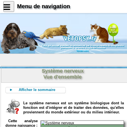
Menu de navigation
News
sur
le site
Celui qui connait vraiment les animaux est par là même capable de comprendre
pleinement le caractère unique de l'homme
Konrad Lorenz
Système nerveux
Vue d'ensemble
► Afficher le sommaire
Le système nerveux est un système biologique dont la
fonction est d'intégrer et de traiter des données, qu'elles
proviennent du monde extérieur ou du milieu intérieur.
Cette analyse
donne naissance :