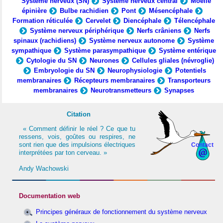
Système nerveux (SN)
Système nerveux central
Moelle
épinière
Bulbe rachidien
Pont
Mésencéphale
Formation réticulée
Cervelet
Diencéphale
Télencéphale
Système nerveux périphérique
Nerfs crâniens
Nerfs
spinaux (rachidiens)
Système nerveux autonome
Système
sympathique
Système parasympathique
Système entérique
Cytologie du SN
Neurones
Cellules gliales (névroglie)
Embryologie du SN
Neurophysiologie
Potentiels
membranaires
Récepteurs membranaires
Transporteurs
membranaires
Neurotransmetteurs
Synapses
Citation
« Comment définir le réel ? Ce que tu
ressens, vois, goûtes ou respires, ne
sont rien que des impulsions électriques
Contact
interprétées par ton cerveau. »
Andy Wachowski
Documentation web
Principes généraux de fonctionnement du système nerveux