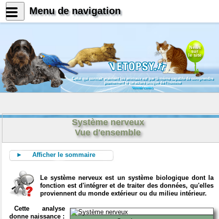
Menu de navigation
News
sur
le site
Celui qui connait vraiment les animaux est par là même capable de comprendre
pleinement le caractère unique de l'homme
Konrad Lorenz
Système nerveux
Vue d'ensemble
► Afficher le sommaire
Le système nerveux est un système biologique dont la
fonction est d'intégrer et de traiter des données, qu'elles
proviennent du monde extérieur ou du milieu intérieur.
Cette analyse
donne naissance :