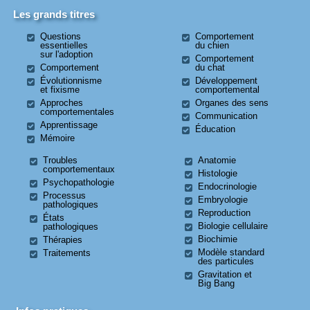
Les grands titres
Questions
Comportement
essentielles
du chien
sur l'adoption
Comportement
Comportement
du chat
Évolutionnisme
Développement
et fixisme
comportemental
Approches
Organes des sens
comportementales
Communication
Apprentissage
Éducation
Mémoire
Troubles
Anatomie
comportementaux
Histologie
Psychopathologie
Endocrinologie
Processus
Embryologie
pathologiques
Reproduction
États
Biologie cellulaire
pathologiques
Biochimie
Thérapies
Modèle standard
Traitements
des particules
Gravitation et
Big Bang