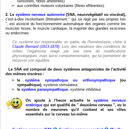
sensoriels, fibres afférentes)
aux contrôles moteurs volontaires (fibres efférentes).
2. Le
système nerveux autonome
(SNA, neurovégétatif ou viscéral),
c'est-à-dire involontaire (littéralement " qui se régit par ses propres lois
", est associé du fonctionnement automatique des organes comme les
muscles lisses, le muscle cardiaque, la majorité des glandes exocrines
ou endocrines.
Ce système est responsable, en partie, de l'homéostasie, chère à
Claude Bernard (1813-1878)
. Lors des variations des conditions de
milieu, l'organisme réagit par une série de modifications
physiologiques, mais aussi comportementales, qui lui permettent de
retrouver son équilibre.
Le SNA est composé de deux systèmes antagonistes de l'activité
des mêmes viscères :
le
système sympathique ou orthosympathique
(ou
sympathique)
, système stimulateur,
le
système parasympathique
, système inhibiteur.
On ajoute à l'heure actuelle le
système nerveux
entérique
qui est qualifié de " deuxième cerveau ", vu le
nombre de neurones qu'il contient et ses rôles
essentiels sur le cerveau lui-même