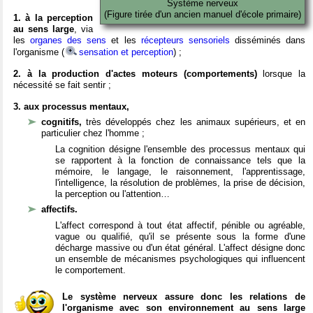
Système nerveux
(Figure tirée d'un ancien manuel d'école primaire)
1. à la perception
au sens large
, via
les
organes des sens
et les
récepteurs sensoriels
disséminés dans
l'organisme (
sensation et perception
) ;
2. à la production d'actes moteurs (comportements)
lorsque la
nécessité se fait sentir ;
3. aux processus mentaux,
cognitifs,
très développés chez les animaux supérieurs, et en
particulier chez l'homme ;
La cognition désigne l'ensemble des processus mentaux qui
se rapportent à la fonction de connaissance tels que la
mémoire, le langage, le raisonnement, l'apprentissage,
l'intelligence, la résolution de problèmes, la prise de décision,
la perception ou l'attention…
affectifs.
L'affect correspond à tout état affectif, pénible ou agréable,
vague ou qualifié, qu'il se présente sous la forme d'une
décharge massive ou d'un état général. L'affect désigne donc
un ensemble de mécanismes psychologiques qui influencent
le comportement.
Le système nerveux assure donc les relations de
l'organisme avec son environnement au sens large