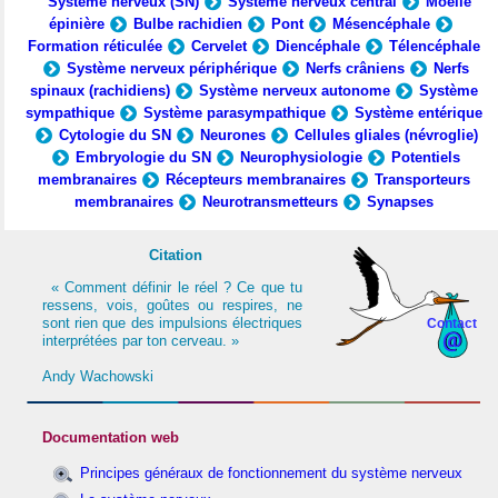
Système nerveux (SN)
Système nerveux central
Moelle
épinière
Bulbe rachidien
Pont
Mésencéphale
Formation réticulée
Cervelet
Diencéphale
Télencéphale
Système nerveux périphérique
Nerfs crâniens
Nerfs
spinaux (rachidiens)
Système nerveux autonome
Système
sympathique
Système parasympathique
Système entérique
Cytologie du SN
Neurones
Cellules gliales (névroglie)
Embryologie du SN
Neurophysiologie
Potentiels
membranaires
Récepteurs membranaires
Transporteurs
membranaires
Neurotransmetteurs
Synapses
Citation
« Comment définir le réel ? Ce que tu
ressens, vois, goûtes ou respires, ne
sont rien que des impulsions électriques
Contact
interprétées par ton cerveau. »
Andy Wachowski
Documentation web
Principes généraux de fonctionnement du système nerveux