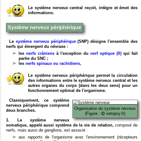
Le système nerveux central reçoit, intègre et émet des
informations.
Système nerveux périphérique
Le
système nerveux périphérique
(SNP) désigne l'ensemble des
nerfs qui émergent du névraxe :
les
nerfs crâniens
à l'exception du
nerf optique (II)
qui fait
partie du SNC ;
les
nerfs spinaux ou rachidiens
,
Le système nerveux périphérique permet la circulation
des informations entre le système nerveux central et les
autres organes du corps (dans les deux sens) pour un
fonctionnement optimal de l'organisme.
Classiquement, ce système
nerveux périphérique comprend
Organisation du système nerveux
deux branches.
(Figure :
vetopsy.fr)
1. Le système nerveux
somatique, appelé aussi système de la vie de relation,
composé de
nerfs, mais aussi de ganglions, est associé :
aux rapports de l'organisme avec l'environnement (récepteurs