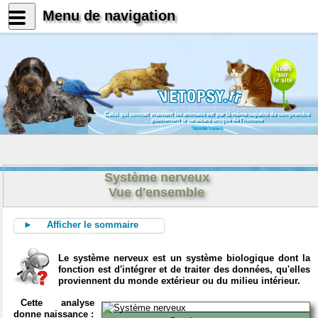
Menu de navigation
News
sur
le site
Celui qui connait vraiment les animaux est par là même capable de comprendre
pleinement le caractère unique de l'homme
Konrad Lorenz
Système nerveux
Vue d'ensemble
► Afficher le sommaire
Le système nerveux est un système biologique dont la
fonction est d'intégrer et de traiter des données, qu'elles
proviennent du monde extérieur ou du milieu intérieur.
Cette analyse
donne naissance :