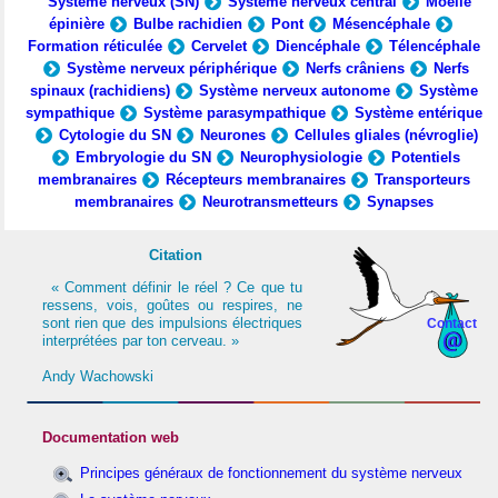
Système nerveux (SN)
Système nerveux central
Moelle
épinière
Bulbe rachidien
Pont
Mésencéphale
Formation réticulée
Cervelet
Diencéphale
Télencéphale
Système nerveux périphérique
Nerfs crâniens
Nerfs
spinaux (rachidiens)
Système nerveux autonome
Système
sympathique
Système parasympathique
Système entérique
Cytologie du SN
Neurones
Cellules gliales (névroglie)
Embryologie du SN
Neurophysiologie
Potentiels
membranaires
Récepteurs membranaires
Transporteurs
membranaires
Neurotransmetteurs
Synapses
Citation
« Comment définir le réel ? Ce que tu
ressens, vois, goûtes ou respires, ne
sont rien que des impulsions électriques
Contact
interprétées par ton cerveau. »
Andy Wachowski
Documentation web
Principes généraux de fonctionnement du système nerveux