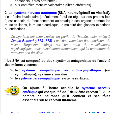
sensoriels, fibres afférentes)
aux contrôles moteurs volontaires (fibres efférentes).
2. Le
système nerveux autonome
(SNA, neurovégétatif ou viscéral),
c'est-à-dire involontaire (littéralement " qui se régit par ses propres lois
", est associé du fonctionnement automatique des organes comme les
muscles lisses, le muscle cardiaque, la majorité des glandes exocrines
ou endocrines.
Ce système est responsable, en partie, de l'homéostasie, chère à
Claude Bernard (1813-1878)
. Lors des variations des conditions de
milieu, l'organisme réagit par une série de modifications
physiologiques, mais aussi comportementales, qui lui permettent de
retrouver son équilibre.
Le SNA est composé de deux systèmes antagonistes de l'activité
des mêmes viscères :
le
système sympathique ou orthosympathique
(ou
sympathique)
, système stimulateur,
le
système parasympathique
, système inhibiteur.
On ajoute à l'heure actuelle le
système nerveux
entérique
qui est qualifié de " deuxième cerveau ", vu le
nombre de neurones qu'il contient et ses rôles
essentiels sur le cerveau lui-même