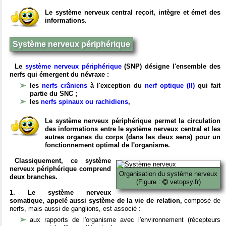
Le système nerveux central reçoit, intègre et émet des
informations.
Système nerveux périphérique
Le
système nerveux périphérique
(SNP) désigne l'ensemble des
nerfs qui émergent du névraxe :
les
nerfs crâniens
à l'exception du
nerf optique (II)
qui fait
partie du SNC ;
les
nerfs spinaux ou rachidiens
,
Le système nerveux périphérique permet la circulation
des informations entre le système nerveux central et les
autres organes du corps (dans les deux sens) pour un
fonctionnement optimal de l'organisme.
Classiquement, ce système
nerveux périphérique comprend
Organisation du système nerveux
deux branches.
(Figure :
vetopsy.fr)
1. Le système nerveux
somatique, appelé aussi système de la vie de relation,
composé de
nerfs, mais aussi de ganglions, est associé :
aux rapports de l'organisme avec l'environnement (récepteurs