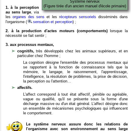
Système nerveux
(Figure tirée d'un ancien manuel d'école primaire)
1. à la perception
au sens large
, via
les
organes des sens
et les
récepteurs sensoriels
disséminés dans
l'organisme (
sensation et perception
) ;
2. à la production d'actes moteurs (comportements)
lorsque la
nécessité se fait sentir ;
3. aux processus mentaux,
cognitifs,
très développés chez les animaux supérieurs, et en
particulier chez l'homme ;
La cognition désigne l'ensemble des processus mentaux qui
se rapportent à la fonction de connaissance tels que la
mémoire, le langage, le raisonnement, l'apprentissage,
l'intelligence, la résolution de problèmes, la prise de décision,
la perception ou l'attention…
affectifs.
L'affect correspond à tout état affectif, pénible ou agréable,
vague ou qualifié, qu'il se présente sous la forme d'une
décharge massive ou d'un état général. L'affect désigne donc
un ensemble de mécanismes psychologiques qui influencent
le comportement.
Le système nerveux assure donc les relations de
l'organisme avec son environnement au sens large