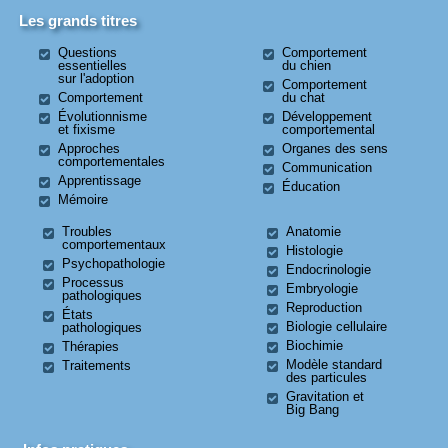
Les grands titres
Questions
Comportement
essentielles
du chien
sur l'adoption
Comportement
Comportement
du chat
Évolutionnisme
Développement
et fixisme
comportemental
Approches
Organes des sens
comportementales
Communication
Apprentissage
Éducation
Mémoire
Troubles
Anatomie
comportementaux
Histologie
Psychopathologie
Endocrinologie
Processus
Embryologie
pathologiques
Reproduction
États
Biologie cellulaire
pathologiques
Biochimie
Thérapies
Modèle standard
Traitements
des particules
Gravitation et
Big Bang