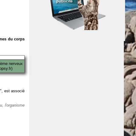
publicité
anes du corps
tème nerveux
psy.fr)
 ", est associé
eu, l'organisme