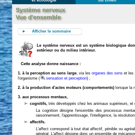
et éthologie
du chien
Système nerveux
Vue d'ensemble
► Afficher le sommaire
Le système nerveux est un système biologique dont 
extérieur ou du milieu intérieur.
Cette analyse donne naissance :
1. à la perception au sens large
, via les
organes des sens
et les
l'organisme (
sensation et perception
) ;
2. à la production d'actes moteurs (comportements)
lorsque la n
3. aux processus mentaux,
cognitifs,
très développés chez les animaux supérieurs, et 
La cognition désigne l'ensemble des processus mentau
raisonnement, l'apprentissage, l'intelligence, la résoluti
affectifs.
L'affect correspond à tout état affectif, pénible ou agré
général. L'affect désigne donc un ensemble de mécanis