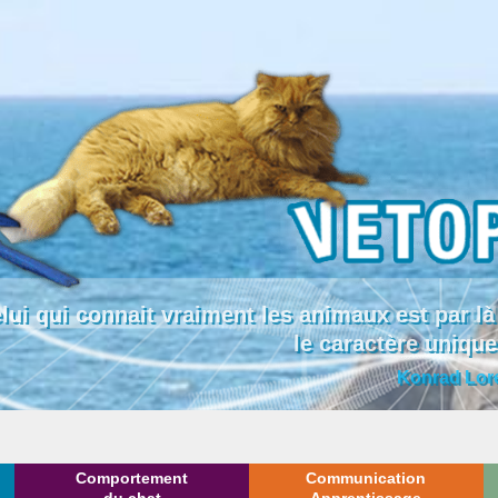
lui qui connait vraiment les animaux est par
le caractère uniqu
Konrad Lor
Comportement
Communication