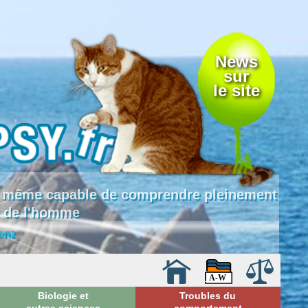
News
sur
le site
 là même capable de comprendre pleinement
e de l'homme
enz
Biologie et
Troubles du