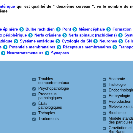
ntérique
qui est qualifié de " deuxième cerveau ", vu le nombre de n
-même
e épinière
Bulbe rachidien
Pont
Mésencéphale
Formation 
x périphérique
Nerfs crâniens
Nerfs spinaux (rachidiens)
Syst
thique
Système entérique
Cytologie du SN
Neurones
Cell
e
Potentiels membranaires
Récepteurs membranaires
Transpo
Neurotransmetteurs
Synapses
Troubles
Anatomie
comportementaux
Histologie
Psychopathologie
Endocrinologi
Processus
Embryologie
pathologiques
Reproduction
États
Biologie cellul
pathologiques
Biochimie
Thérapies
Modèle stand
Traitements
des particules
Gravitation et
Big Bang