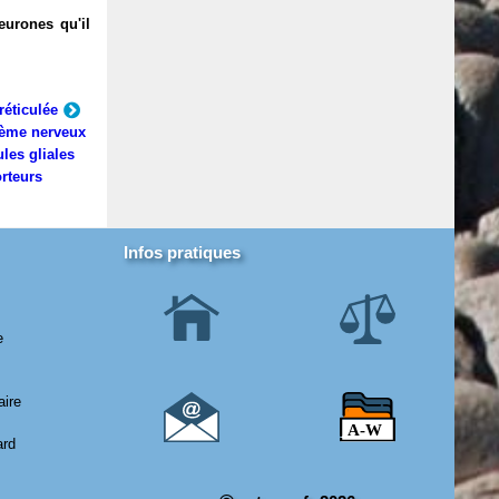
eurones qu'il
réticulée
ème nerveux
ules gliales
rteurs
Infos pratiques
e
aire
ard