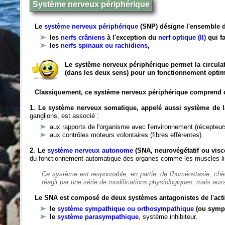
Système nerveux périphérique
Le
système nerveux périphérique
(SNP) désigne l'ensemble d
les
nerfs crâniens
à l'exception du
nerf optique (II)
qui fa
les
nerfs spinaux ou rachidiens
,
Le système nerveux périphérique permet la circulat
(dans les deux sens) pour un fonctionnement optim
Classiquement, ce système nerveux périphérique comprend 
1. Le système nerveux somatique, appelé aussi système de la
ganglions, est associé :
aux rapports de l'organisme avec l'environnement (récepteurs
aux contrôles moteurs volontaires (fibres efférentes).
2. Le
système nerveux autonome
(SNA, neurovégétatif ou viscé
du fonctionnement automatique des organes comme les muscles liss
Ce système est responsable, en partie, de l'homéostasie, ch
réagit par une série de modifications physiologiques, mais auss
Le SNA est composé de deux systèmes antagonistes de l'acti
le
système sympathique ou orthosympathique
(ou symp
le
système parasympathique
, système inhibiteur.