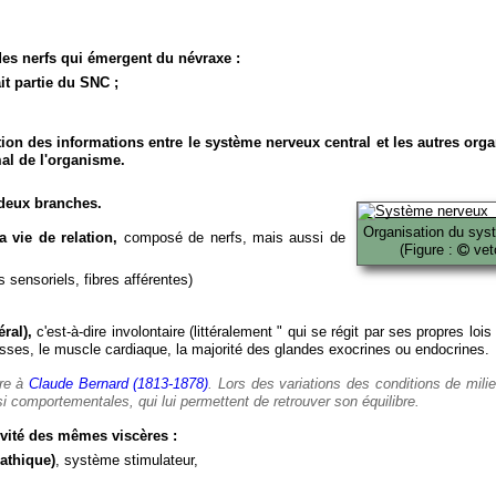
es nerfs qui émergent du névraxe :
it partie du SNC ;
ion des informations entre le système nerveux central et les autres org
al de l'organisme.
deux branches.
Organisation du sys
 vie de relation,
composé de nerfs, mais aussi de
(Figure :
veto
 sensoriels, fibres afférentes)
ral),
c'est-à-dire involontaire (littéralement " qui se régit par ses propres lois
es, le muscle cardiaque, la majorité des glandes exocrines ou endocrines.
ère à
Claude Bernard (1813-1878)
. Lors des variations des conditions de mili
i comportementales, qui lui permettent de retrouver son équilibre.
vité des mêmes viscères :
athique)
, système stimulateur,