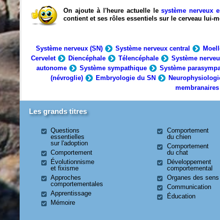
On ajoute à l'heure actuelle le
système nerveux e
contient et ses rôles essentiels sur le cerveau lui
Système nerveux (SN)
Système nerveux central
Moell
Cervelet
Diencéphale
Télencéphale
Système nerveu
autonome
Système sympathique
Système parasympa
(névroglie)
Embryologie du SN
Neurophysiologi
membranaires
Les grands titres
Questions
Comportement
essentielles
du chien
sur l'adoption
Comportement
Comportement
du chat
Évolutionnisme
Développement
et fixisme
comportemental
Approches
Organes des sens
comportementales
Communication
Apprentissage
Éducation
Mémoire