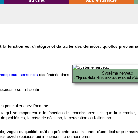
du chat
Apprentissage
la fonction est d'intégrer et de traiter des données, qu'elles provien
Système nerveux
récepteurs sensoriels
disséminés dans
(Figure tirée d'un ancien manuel d'é
écessité se fait sentir ;
en particulier chez l'homme ;
x qui se rapportent à la fonction de connaissance tels que la mémoire, l
on de problèmes, la prise de décision, la perception ou l'attention…
able, vague ou qualifié, qu'il se présente sous la forme d'une décharge massi
mes psychologiques qui influencent le comportement.