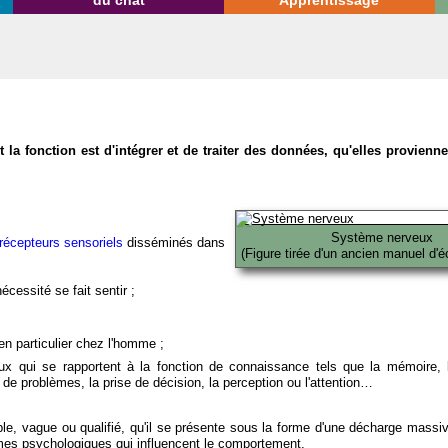
du chat
Apprentissage
la fonction est d'intégrer et de traiter des données, qu'elles provien
Système nerveux
récepteurs sensoriels
disséminés dans
(Figure tirée d'un ancien manuel d'é
écessité se fait sentir ;
en particulier chez l'homme ;
x qui se rapportent à la fonction de connaissance tels que la mémoire, l
on de problèmes, la prise de décision, la perception ou l'attention…
able, vague ou qualifié, qu'il se présente sous la forme d'une décharge massi
mes psychologiques qui influencent le comportement.