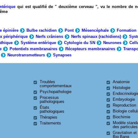
ntérique
qui est qualifié de " deuxième cerveau ", vu le nombre de n
-même
e épinière
Bulbe rachidien
Pont
Mésencéphale
Formation 
x périphérique
Nerfs crâniens
Nerfs spinaux (rachidiens)
Syst
thique
Système entérique
Cytologie du SN
Neurones
Cell
e
Potentiels membranaires
Récepteurs membranaires
Transpo
Neurotransmetteurs
Synapses
Troubles
Anatomie
comportementaux
Histologie
Psychopathologie
Endocrinologi
Processus
Embryologie
pathologiques
Reproduction
États
Biologie cellul
pathologiques
Biochimie
Thérapies
Modèle stand
Traitements
des particules
Gravitation et
Big Bang