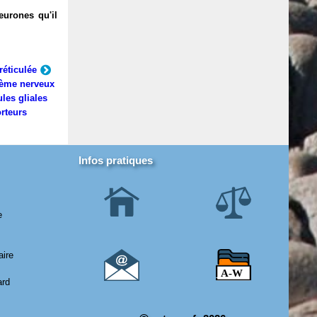
eurones qu'il
réticulée
ème nerveux
ules gliales
rteurs
Infos pratiques
e
aire
ard