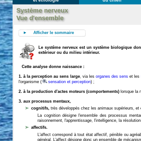
et éthologie
du chien
Système nerveux
Vue d'ensemble
► Afficher le sommaire
Le système nerveux est un système biologique dont 
extérieur ou du milieu intérieur.
Cette analyse donne naissance :
1. à la perception au sens large
, via les
organes des sens
et les
l'organisme (
sensation et perception
) ;
2. à la production d'actes moteurs (comportements)
lorsque la n
3. aux processus mentaux,
cognitifs,
très développés chez les animaux supérieurs, et 
La cognition désigne l'ensemble des processus mentau
raisonnement, l'apprentissage, l'intelligence, la résoluti
affectifs.
L'affect correspond à tout état affectif, pénible ou agré
général. L'affect désigne donc un ensemble de mécanis