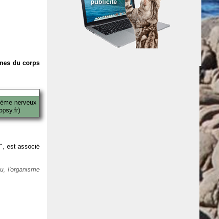
publicité
anes du corps
tème nerveux
psy.fr)
 ", est associé
eu, l'organisme