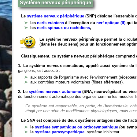
Système nerveux périphérique
Le
système nerveux périphérique
(SNP) désigne l'ensemble d
les
nerfs crâniens
à l'exception du
nerf optique (II)
qui fa
les
nerfs spinaux ou rachidiens
,
Le système nerveux périphérique permet la circulat
(dans les deux sens) pour un fonctionnement optim
Classiquement, ce système nerveux périphérique comprend 
1. Le système nerveux somatique, appelé aussi système de la
ganglions, est associé :
aux rapports de l'organisme avec l'environnement (récepteurs
aux contrôles moteurs volontaires (fibres efférentes).
2. Le
système nerveux autonome
(SNA, neurovégétatif ou viscé
du fonctionnement automatique des organes comme les muscles liss
Ce système est responsable, en partie, de l'homéostasie, ch
réagit par une série de modifications physiologiques, mais auss
Le SNA est composé de deux systèmes antagonistes de l'acti
le
système sympathique ou orthosympathique
(ou symp
le
système parasympathique
, système inhibiteur.