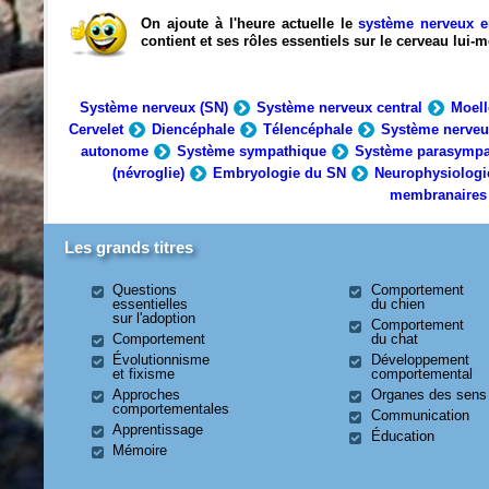
On ajoute à l'heure actuelle le
système nerveux e
contient et ses rôles essentiels sur le cerveau lui
Système nerveux (SN)
Système nerveux central
Moell
Cervelet
Diencéphale
Télencéphale
Système nerveu
autonome
Système sympathique
Système parasympa
(névroglie)
Embryologie du SN
Neurophysiologi
membranaires
Les grands titres
Questions
Comportement
essentielles
du chien
sur l'adoption
Comportement
Comportement
du chat
Évolutionnisme
Développement
et fixisme
comportemental
Approches
Organes des sens
comportementales
Communication
Apprentissage
Éducation
Mémoire