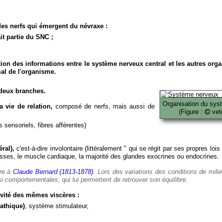
es nerfs qui émergent du névraxe :
it partie du SNC ;
ion des informations entre le système nerveux central et les autres org
al de l'organisme.
deux branches.
Organisation du sys
 vie de relation,
composé de nerfs, mais aussi de
(Figure :
veto
 sensoriels, fibres afférentes)
ral),
c'est-à-dire involontaire (littéralement " qui se régit par ses propres lois
es, le muscle cardiaque, la majorité des glandes exocrines ou endocrines.
ère à
Claude Bernard (1813-1878)
. Lors des variations des conditions de mili
i comportementales, qui lui permettent de retrouver son équilibre.
vité des mêmes viscères :
athique)
, système stimulateur,