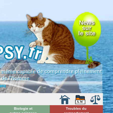
News
sur
le site
 là même capable de comprendre pleinement
e de l'homme
enz
Biologie et
Troubles du