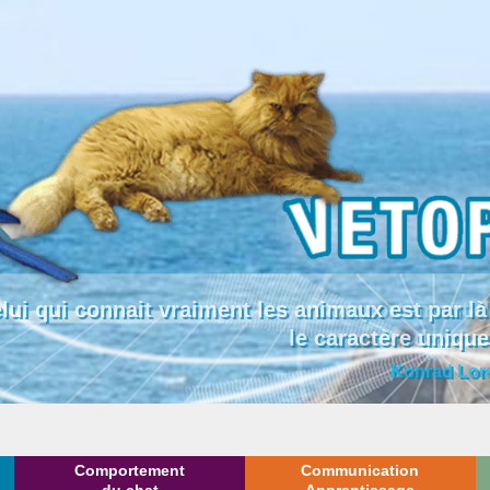
lui qui connait vraiment les animaux est par
le caractère uniqu
Konrad Lor
Comportement
Communication