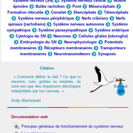
Système nerveux (SN)
Système nerveux central
Moelle
épinière
Bulbe rachidien
Pont
Mésencéphale
Formation réticulée
Cervelet
Diencéphale
Télencéphale
Système nerveux périphérique
Nerfs crâniens
Nerfs
spinaux (rachidiens)
Système nerveux autonome
Système
sympathique
Système parasympathique
Système entérique
Cytologie du SN
Neurones
Cellules gliales (névroglie)
Embryologie du SN
Neurophysiologie
Potentiels
membranaires
Récepteurs membranaires
Transporteurs
membranaires
Neurotransmetteurs
Synapses
Citation
« Comment définir le réel ? Ce que tu
ressens, vois, goûtes ou respires, ne
sont rien que des impulsions électriques
Contact
interprétées par ton cerveau. »
Andy Wachowski
Documentation web
Principes généraux de fonctionnement du système nerveux