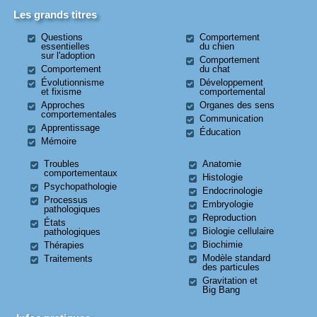
Les grands titres
Questions
Comportement
essentielles
du chien
sur l'adoption
Comportement
Comportement
du chat
Évolutionnisme
Développement
et fixisme
comportemental
Approches
Organes des sens
comportementales
Communication
Apprentissage
Éducation
Mémoire
Troubles
Anatomie
comportementaux
Histologie
Psychopathologie
Endocrinologie
Processus
Embryologie
pathologiques
Reproduction
États
Biologie cellulaire
pathologiques
Biochimie
Thérapies
Modèle standard
Traitements
des particules
Gravitation et
Big Bang