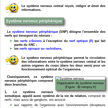
Le système nerveux central reçoit, intègre et émet des
informations.
Système nerveux périphérique
Le
système nerveux périphérique
(SNP) désigne l'ensemble des
nerfs qui émergent du névraxe :
les
nerfs crâniens
à l'exception du
nerf optique (II)
qui fait
partie du SNC ;
les
nerfs spinaux ou rachidiens
,
Le système nerveux périphérique permet la circulation
des informations entre le système nerveux central et les
autres organes du corps (dans les deux sens) pour un
fonctionnement optimal de l'organisme.
Classiquement, ce système
nerveux périphérique comprend
Organisation du système nerveux
deux branches.
(Figure :
vetopsy.fr)
1. Le système nerveux
somatique, appelé aussi système de la vie de relation,
composé de
nerfs, mais aussi de ganglions, est associé :
aux rapports de l'organisme avec l'environnement (récepteurs