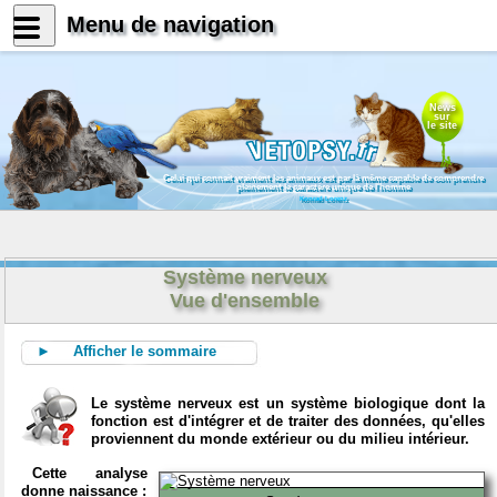
Menu de navigation
News
sur
le site
Celui qui connait vraiment les animaux est par là même capable de comprendre
pleinement le caractère unique de l'homme
Konrad Lorenz
Système nerveux
Vue d'ensemble
► Afficher le sommaire
Le système nerveux est un système biologique dont la
fonction est d'intégrer et de traiter des données, qu'elles
proviennent du monde extérieur ou du milieu intérieur.
Cette analyse
donne naissance :