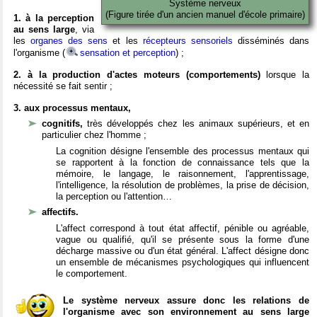
Système nerveux
(Figure tirée d'un ancien manuel d'école primaire)
1. à la perception
au sens large
, via
les
organes des sens
et les
récepteurs sensoriels
disséminés dans
l'organisme (
sensation et perception
) ;
2. à la production d'actes moteurs (comportements)
lorsque la
nécessité se fait sentir ;
3. aux processus mentaux,
cognitifs,
très développés chez les animaux supérieurs, et en
particulier chez l'homme ;
La cognition désigne l'ensemble des processus mentaux qui
se rapportent à la fonction de connaissance tels que la
mémoire, le langage, le raisonnement, l'apprentissage,
l'intelligence, la résolution de problèmes, la prise de décision,
la perception ou l'attention…
affectifs.
L'affect correspond à tout état affectif, pénible ou agréable,
vague ou qualifié, qu'il se présente sous la forme d'une
décharge massive ou d'un état général. L'affect désigne donc
un ensemble de mécanismes psychologiques qui influencent
le comportement.
Le système nerveux assure donc les relations de
l'organisme avec son environnement au sens large