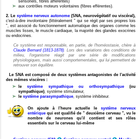
sensoriels, fibres afférentes)
aux contrôles moteurs volontaires (fibres efférentes).
2. Le
système nerveux autonome
(SNA, neurovégétatif ou viscéral),
c'est-à-dire involontaire (littéralement " qui se régit par ses propres lois
", est associé du fonctionnement automatique des organes comme les
muscles lisses, le muscle cardiaque, la majorité des glandes exocrines
ou endocrines.
Ce système est responsable, en partie, de l'homéostasie, chère à
Claude Bernard (1813-1878)
. Lors des variations des conditions de
milieu, l'organisme réagit par une série de modifications
physiologiques, mais aussi comportementales, qui lui permettent de
retrouver son équilibre.
Le SNA est composé de deux systèmes antagonistes de l'activité
des mêmes viscères :
le
système sympathique ou orthosympathique
(ou
sympathique)
, système stimulateur,
le
système parasympathique
, système inhibiteur.
On ajoute à l'heure actuelle le
système nerveux
entérique
qui est qualifié de " deuxième cerveau ", vu le
nombre de neurones qu'il contient et ses rôles
essentiels sur le cerveau lui-même